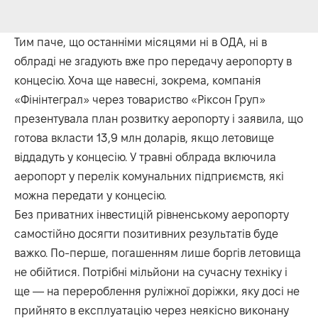
Тим паче, що останніми місяцями ні в ОДА, ні в
облраді не згадують вже про передачу аеропорту в
концесію. Хоча ще навесні, зокрема, компанія
«Фінінтеграл» через товариство «Ріксон Груп»
презентувала план розвитку аеропорту і заявила, що
готова вкласти 13,9 млн доларів, якщо летовище
віддадуть у концесію. У травні облрада включила
аеропорт у перелік комунальних підприємств, які
можна передати у концесію.
Без приватних інвестицій рівненському аеропорту
самостійно досягти позитивних результатів буде
важко. По-перше, погашенням лише боргів летовища
не обійтися. Потрібні мільйони на сучасну техніку і
ще — на перероблення руліжної доріжки, яку досі не
прийнято в експлуатацію через неякісно виконану