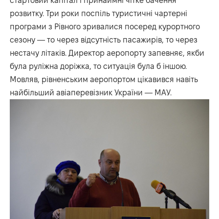
стартовий капітал і принаймні чітке бачення
розвитку. Три роки поспіль туристичні чартерні
програми з Рівного зривалися посеред курортного
сезону — то через відсутність пасажирів, то через
нестачу літаків. Директор аеропорту запевняє, якби
була руліжна доріжка, то ситуація була б іншою.
Мовляв, рівненським аеропортом цікавився навіть
найбільший авіаперевізник України — МАУ.