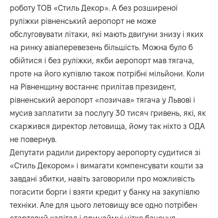
роботу ТОВ «Стиль Декор». А без розширеної
руліжки рівненський аеропорт не може
обслуговувати літаки, які мають двигуни знизу і яких
на ринку авіаперевезень більшість. Можна було б
обійтися і без руліжки, якби аеропорт мав тягача,
проте на його купівлю також потрібні мільйони. Коли
на Рівненщину востаннє прилітав президент,
рівненський аеропорт «позичав» тягача у Львові і
мусив заплатити за послугу 30 тисяч гривень, які, як
скаржився директор летовища, йому так ніхто з ОДА
не повернув.
Депутати радили директору аеропорту судитися зі
«Стиль Декором» і вимагати компенсувати кошти за
завдані збитки, навіть заговорили про можливість
погасити борги і взяти кредит у банку на закупівлю
техніки. Але для цього летовищу все одно потрібен