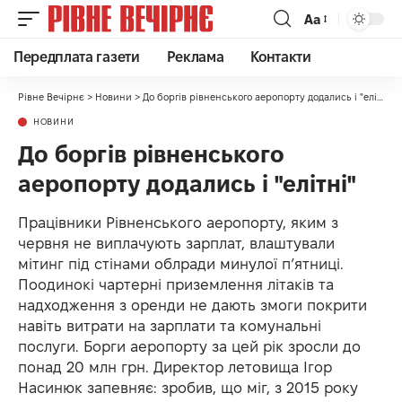
Аа
Передплата газети
Реклама
Контакти
Рівне Вечірнє
>
Новини
>
До боргів рівненського аеропорту додались і "елітні"
НОВИНИ
До боргів рівненського
аеропорту додались і "елітні"
Працівники Рівненського аеропорту, яким з
червня не виплачують зарплат, влаштували
мітинг під стінами облради минулої п’ятниці.
Поодинокі чартерні приземлення літаків та
надходження з оренди не дають змоги покрити
навіть витрати на зарплати та комунальні
послуги. Борги аеропорту за цей рік зросли до
понад 20 млн грн. Директор летовища Ігор
Насинюк запевняє: зробив, що міг, з 2015 року