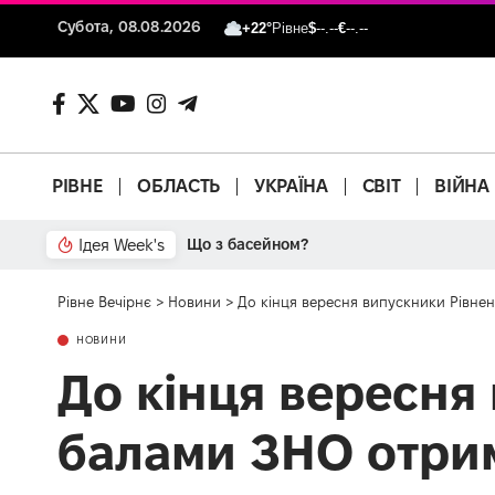
Субота, 08.08.2026
+22°
Рівне
$
--.--
€
--.--
РІВНЕ
ОБЛАСТЬ
УКРАЇНА
СВІТ
ВІЙНА
Ідея Week's
Що з басейном?
Рівне Вечірнє
>
Новини
>
До кінця вересня випускники Рівне
НОВИНИ
До кінця вересн
балами ЗНО отрим