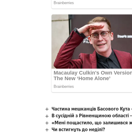
Частина мешканців Басового Кута 
В сусідній з Рівненщиною області
«Мені пощастило, що залишився 
Чи встигнуть до неділі?