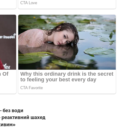
– без води
 – реактивний шахед
живим»