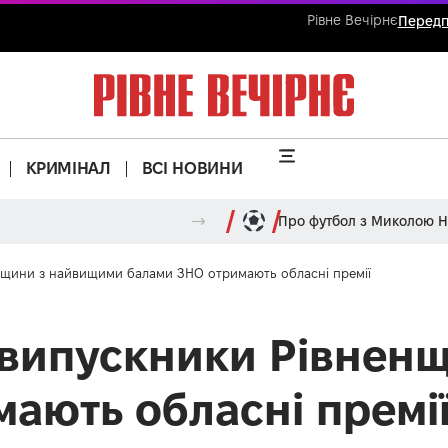
Рівне Вечірнє
Передп
КРИМІНАЛ
ВСІ НОВИНИ
Про футбол з Миколою 
нщини з найвищими балами ЗНО отримають обласні премії
я випускники Рівнен
ають обласні премі