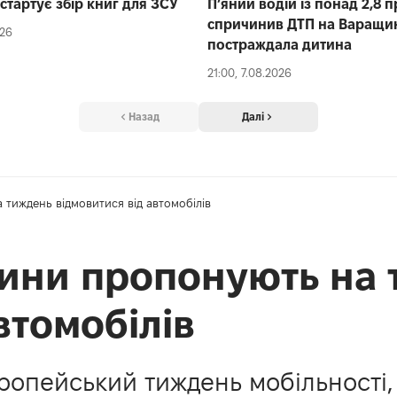
стартує збір книг для ЗСУ
П’яний водій із понад 2,8 
спричинив ДТП на Варащин
026
постраждала дитина
21:00, 7.08.2026
Назад
Далі
тиждень відмовитися від автомобілів
ини пропонують на 
втомобілів
вропейський тиждень мобільності