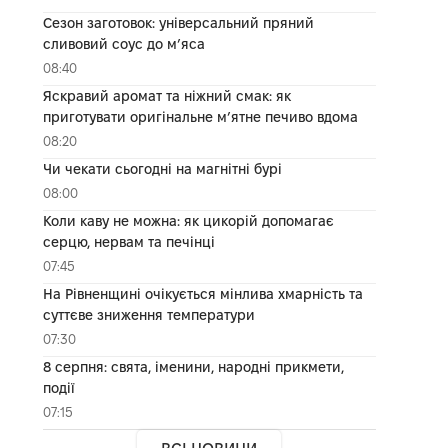
Сезон заготовок: універсальний пряний
сливовий соус до мʼяса
08:40
Яскравий аромат та ніжний смак: як
приготувати оригінальне м’ятне печиво вдома
08:20
Чи чекати сьогодні на магнітні бурі
08:00
Коли каву не можна: як цикорій допомагає
серцю, нервам та печінці
07:45
На Рівненщині очікується мінлива хмарність та
суттєве зниження температури
07:30
8 серпня: свята, іменини, народні прикмети,
події
07:15