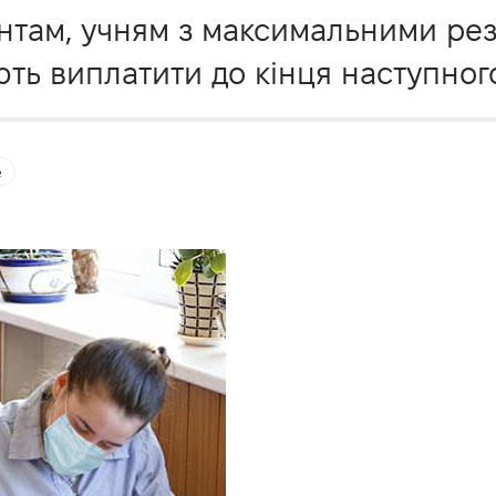
ентам, учням з максимальними ре
ть виплатити до кінця наступног