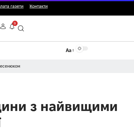
лата газети
Контакти
9
Аа
Несенюком
щини з найвищими
ї