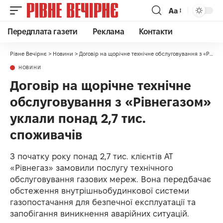
Аа
Передплата газети
Реклама
Контакти
Рівне Вечірнє
>
Новини
>
Договір на щорічне технічне обслуговування з «Рівнегазом» уклали понад 2,7 тис. споживачів
НОВИНИ
Договір на щорічне технічне
обслуговування з «Рівнегазом»
уклали понад 2,7 тис.
споживачів
З початку року понад 2,7 тис. клієнтів АТ
«Рівнегаз» замовили послугу технічного
обслуговування газових мереж. Вона передбачає
обстеження внутрішньобудинкової системи
газопостачання для безпечної експлуатації та
запобігання виникнення аварійних ситуацій.