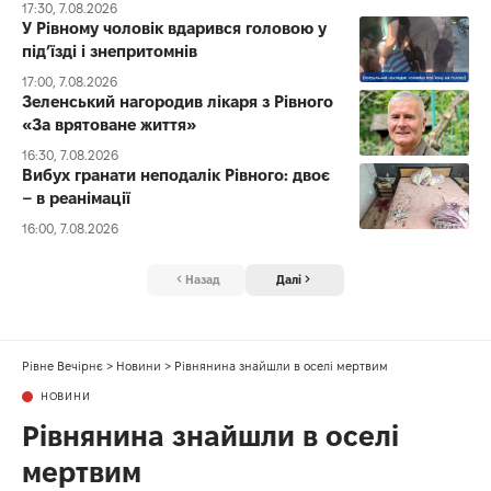
17:30, 7.08.2026
У Рівному чоловік вдарився головою у
під’їзді і знепритомнів
17:00, 7.08.2026
Зеленський нагородив лікаря з Рівного
«За врятоване життя»
16:30, 7.08.2026
Вибух гранати неподалік Рівного: двоє
– в реанімації
16:00, 7.08.2026
Назад
Далі
Рівне Вечірнє
>
Новини
>
Рівнянина знайшли в оселі мертвим
НОВИНИ
Рівнянина знайшли в оселі
мертвим