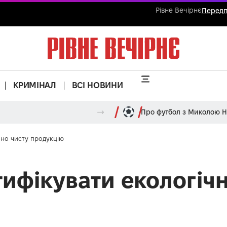
Рівне Вечірнє
Передп
КРИМІНАЛ
ВСІ НОВИНИ
Про футбол з Миколою 
чно чисту продукцію
ифікувати екологічн