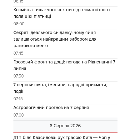
08:15
Космічна тиша: чого чекати від геомагнітного
поля цієї п’ятниці
08:00
Секрет ідеального сніданку: чому яйця
залишаються найкращим вибором для
ранкового меню
07:45
Грозовий фронт та дощі: погода на Рівненщині 7
липня
07:30
7 серпня: свята, іменини, народні прикмети,
події
07:15
Астрологічний прогноз на 7 серпня
07:00
6 Серпня 2026
ДТП біля Квасилова: рух трасою Київ — Чоп у