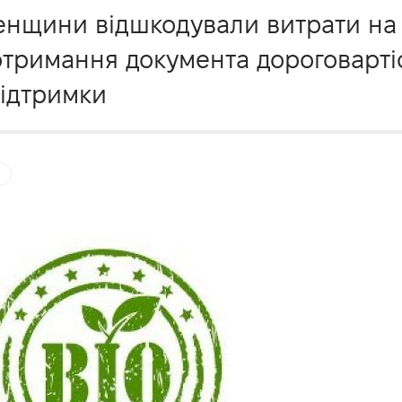
енщини відшкодували витрати на 
отримання документа дороговартіс
підтримки