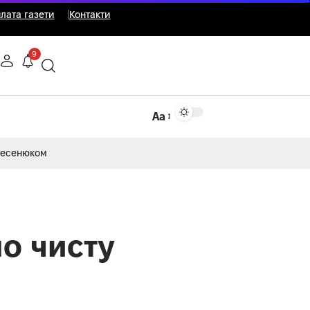
лата газети
Контакти
9
Аа
Несенюком
о чисту