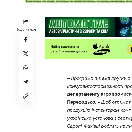
Поділитися
–
Програма діє вже другий рі
конкурентоспроможності прод
департаменту агропромисло
Переходько.
–
Щоб отримати
продукцію інспекторам компа
українська установа з сертиф
Європі. Фахівці роблять не ли