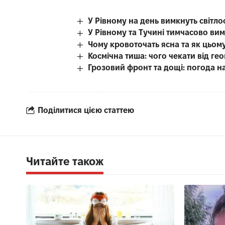
У Рівному на день вимкнуть світл
У Рівному та Тучині тимчасово вим
Чому кровоточать ясна та як цьом
Космічна тиша: чого чекати від гео
Грозовий фронт та дощі: погода н
Поділитися цією статтею
Читайте також