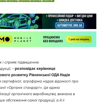
к і сприяє підвищенню
укції,
–
розповідає керівниця
вого розвитку Рівненської ОДА Надія
 сертифікат, агрофірма надає відомості про
нії «Органік стандарт». Це єдина
ікації органічного виробництва, визнана в
ше обстеження самої продукції, а й її