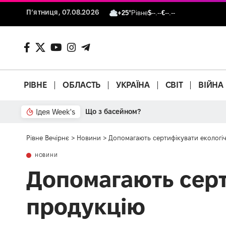
П’ятниця, 07.08.2026
+25°
Рівне
$
--.--
€
--.--
РІВНЕ
ОБЛАСТЬ
УКРАЇНА
СВІТ
ВІЙНА
Ідея Week's
Що з басейном?
Рівне Вечірнє
>
Новини
>
Допомагають сертифікувати екологі
НОВИНИ
Допомагають серт
продукцію