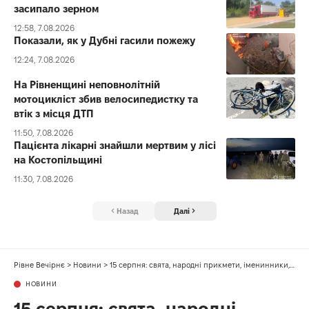
засипало зерном
12:58, 7.08.2026
Показали, як у Дубні гасили пожежу
12:24, 7.08.2026
На Рівненщині неповнолітній
мотоцикліст збив велосипедистку та
втік з місця ДТП
11:50, 7.08.2026
Пацієнта лікарні знайшли мертвим у лісі
на Костопільщині
11:30, 7.08.2026
Назад
Далі
Рівне Вечірнє
>
Новини
>
15 серпня: свята, народні прикмети, іменинники, події
НОВИНИ