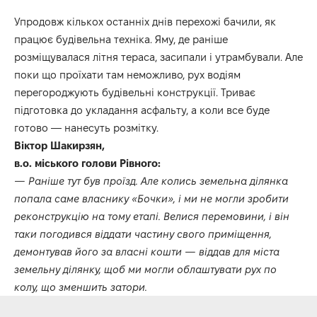
Упродовж кількох останніх днів перехожі бачили, як
працює будівельна техніка. Яму, де раніше
розміщувалася літня тераса, засипали і утрамбували. Але
поки що проїхати там неможливо, рух водіям
перегороджують будівельні конструкції. Триває
підготовка до укладання асфальту, а коли все буде
готово — нанесуть розмітку.
Віктор Шакирзян,
в.о. міського голови Рівного:
— Раніше тут був проїзд. Але колись земельна ділянка
попала саме власнику «Бочки», і ми не могли зробити
реконструкцію на тому етапі. Велися перемовини, і він
таки погодився віддати частину свого приміщення,
демонтував його за власні кошти — віддав для міста
земельну ділянку, щоб ми могли облаштувати рух по
колу, що зменшить затори.