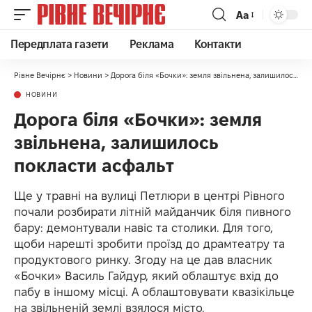
Аа
Передплата газети
Реклама
Контакти
Рівне Вечірнє
>
Новини
>
Дорога біля «Бочки»: земля звільнена, залишилось покласти асфальт
НОВИНИ
Дорога біля «Бочки»: земля
звільнена, залишилось
покласти асфальт
Ще у травні на вулиці Петлюри в центрі Рівного
почали розбирати літній майданчик біля пивного
бару: демонтували навіс та столики. Для того,
щоби нарешті зробити проїзд до драмтеатру та
продуктового ринку. Згоду на це дав власник
«Бочки» Василь Гайдур, який облаштує вхід до
пабу в іншому місці. А облаштовувати квазікільце
на звільненій землі взялося місто.