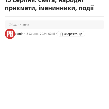
15 серпня: свята, народні
прикмети, іменинники, події
1 хв. читання
admin
15 Серпня 2024, 07:15