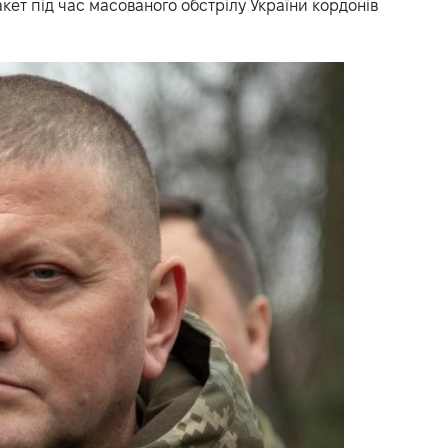
кет під час масованого обстрілу України кордонів