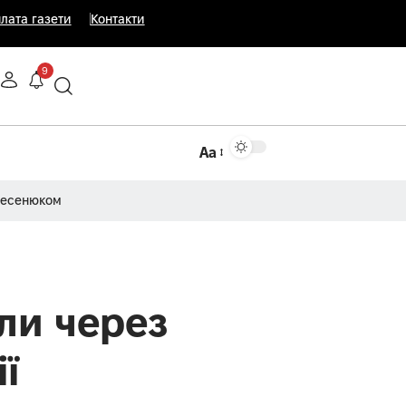
лата газети
Контакти
9
Аа
Несенюком
іли через
ї