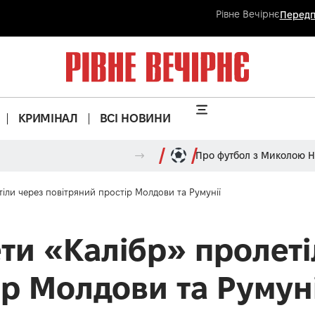
Рівне Вечірнє
Передп
КРИМІНАЛ
ВСІ НОВИНИ
Про футбол з Миколою 
тіли через повітряний простір Молдови та Румунії
ети «Калібр» пролет
ір Молдови та Румуні