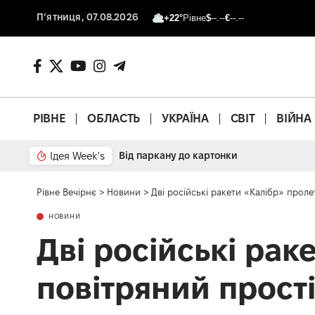
П’ятниця, 07.08.2026
+22°
Рівне
$
--.--
€
--.--
РІВНЕ
ОБЛАСТЬ
УКРАЇНА
СВІТ
ВІЙНА
Ідея Week's
Від паркану до картонки
Рівне Вечірнє
>
Новини
>
Дві російські ракети «Калібр» проле
НОВИНИ
Дві російські рак
повітряний прост