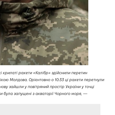
ські крилаті ракети «Калібр» здійснили перетин
кою Молдова. Орієнтовно о 10:33 ці ракети перетнули
знову зайшли у повітряний простір України у точці
и була запущені з акваторії Чорного моря,
—