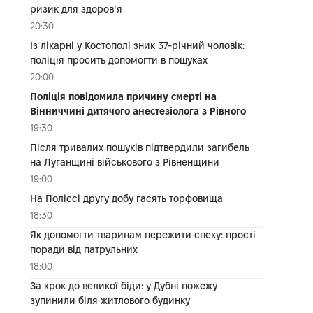
ризик для здоров’я
20:30
Із лікарні у Костополі зник 37-річний чоловік:
поліція просить допомогти в пошуках
20:00
Поліція повідомила причину смерті на
Вінниччині дитячого анестезіолога з Рівного
19:30
Після тривалих пошуків підтвердили загибель
на Луганщині військового з Рівненщини
19:00
На Поліссі другу добу гасять торфовища
18:30
Як допомогти тваринам пережити спеку: прості
поради від патрульних
18:00
За крок до великої біди: у Дубні пожежу
зупинили біля житлового будинку