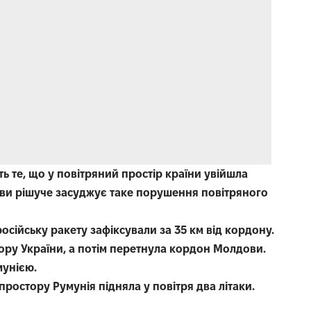
 те, що у повітряний простір країни увійшла
ви рішуче засуджує таке порушення повітряного
осійську ракету зафіксували за 35 км від кордону.
ору України, а потім перетнула кордон Молдови.
мунією.
ростору Румунія підняла у повітря два літаки.