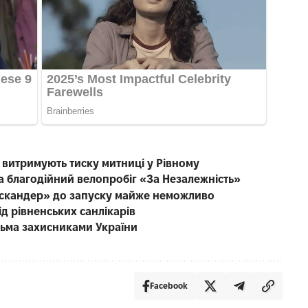
е витримують тиску митниці у Рівному
на благодійний велопробіг «За Незалежність»
Іскандер» до запуску майже неможливо
ід рівненських санлікарів
тьма захисниками України
Facebook