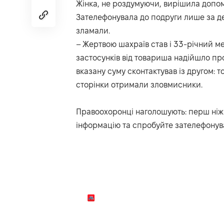
Жінка, не роздумуючи, вирішила допомо
Зателефонувала до подруги лише за дея
зламали.
– Жертвою шахраїв став і 33-річний м
застосунків від товариша надійшло пр
вказану суму сконтактував із другом: т
сторінки отримали зловмисники.
Правоохоронці наголошують: перш ніж 
інформацію та спробуйте зателефонува