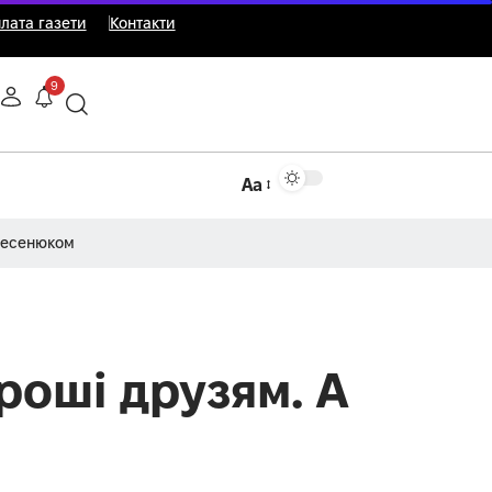
лата газети
Контакти
9
Аа
Несенюком
роші друзям. А