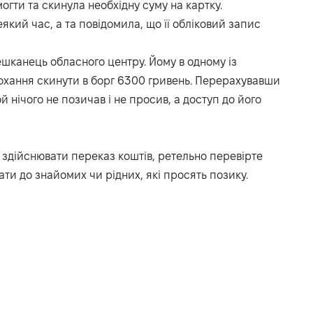
гти та скинула необхідну суму на картку.
кий час, а та повідомила, що її обліковий запис
ешканець обласного центру. Йому в одному із
охання скинути в борг 6300 гривень. Перерахувавши
ой нічого не позичав і не просив, а доступ до його
здійснювати переказ коштів, ретельно перевірте
ти до знайомих чи рідних, які просять позику.