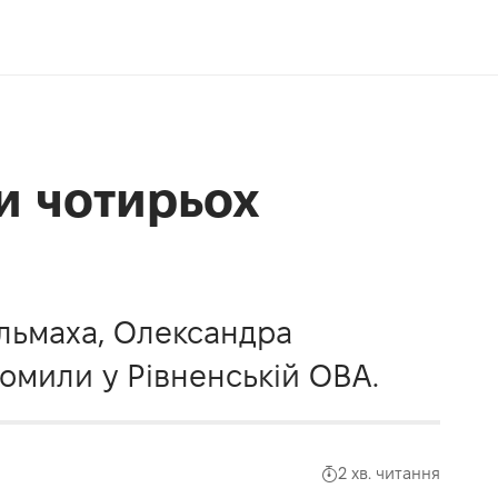
и чотирьох
ельмаха, Олександра
домили у Рівненській ОВА.
2 хв. читання