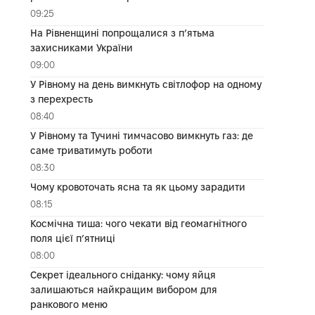
09:25
На Рівненщині попрощалися з п’ятьма
захисниками України
09:00
У Рівному на день вимкнуть світлофор на одному
з перехресть
08:40
У Рівному та Тучині тимчасово вимкнуть газ: де
саме триватимуть роботи
08:30
Чому кровоточать ясна та як цьому зарадити
08:15
Космічна тиша: чого чекати від геомагнітного
поля цієї п’ятниці
08:00
Секрет ідеального сніданку: чому яйця
залишаються найкращим вибором для
ранкового меню