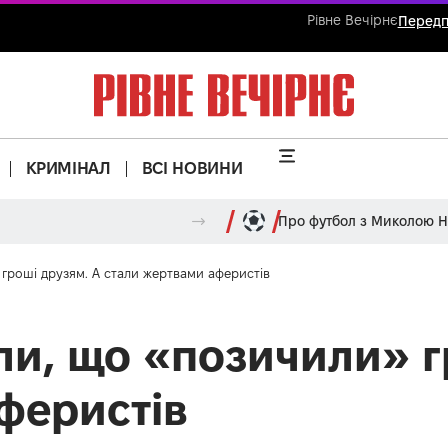
Рівне Вечірнє
Передп
КРИМІНАЛ
ВСІ НОВИНИ
Про футбол з Миколою 
гроші друзям. А стали жертвами аферистів
ли, що «позичили» г
феристів