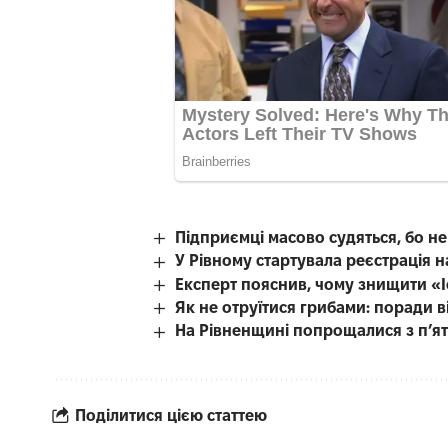
Підприємці масово судяться, бо н
У Рівному стартувала реєстрація 
Експерт пояснив, чому знищити «
Як не отруїтися грибами: поради в
На Рівненщині попрощалися з п’я
Поділитися цією статтею