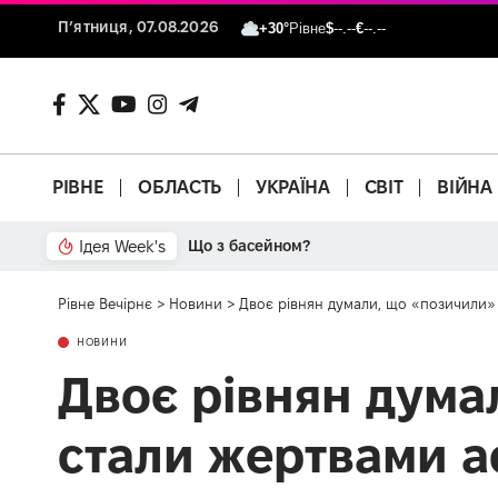
П’ятниця, 07.08.2026
+30°
Рівне
$
--.--
€
--.--
РІВНЕ
ОБЛАСТЬ
УКРАЇНА
СВІТ
ВІЙНА
Ідея Week's
Від паркану до картонки
Рівне Вечірнє
>
Новини
>
Двоє рівнян думали, що «позичили» 
НОВИНИ
Двоє рівнян дума
стали жертвами а