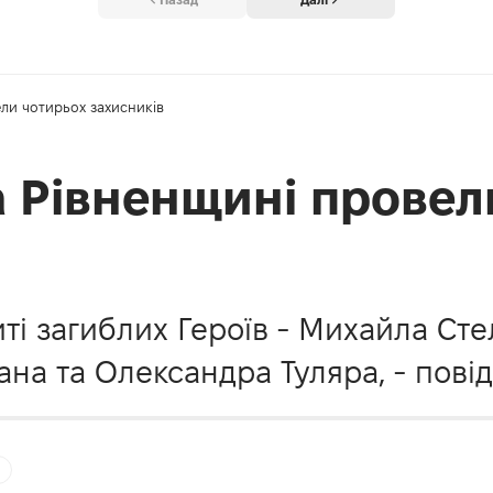
ли чотирьох захисників
а Рівненщині провел
иті загиблих Героїв - Михайла Ст
на та Олександра Туляра, - пові