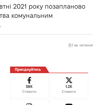
втні 2021 року позапланово
тва комунальним
.
1 хв. читання
Приєднуйтесь
58K
1.2K
Стежити
Стежити