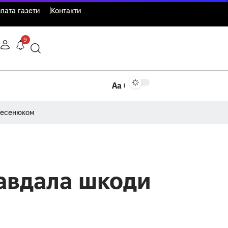
лата газети
Контакти
9
Аа
Несенюком
завдала шкоди