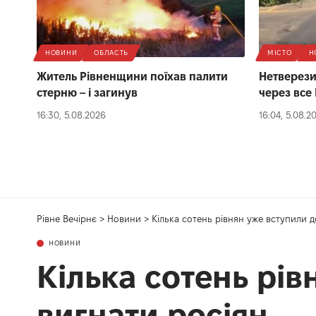
НОВИНИ
ОБЛАСТЬ
МІСТО
Н
Житель Рівненщини поїхав палити
Нетверезий
стерню – і загинув
через все 
16:30, 5.08.2026
16:04, 5.08.2
Рівне Вечірнє
>
Новини
>
Кілька сотень рівнян уже вступили д
НОВИНИ
Кілька сотень рів
вигнати росіян