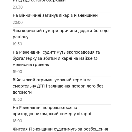
20:30
На Вінниччині загинув лікар з Рівненщини
20:00
Чим корисний нут: три причини додати його до
раціону
19:30
На Рівненщині судитимуть експосадовця та
бухгалтерку за збитки лікарні на майже 13
мільйонів гривень
19:00
Військовий отримав умовний термін за
смертельну ДТП і залишення потерпілого без
допомоги
18:30
На Рівненщині попрощаються із
прикордонником, який помер у лікарні
18:00
Жителя Рівненщини судитимуть за розбещення