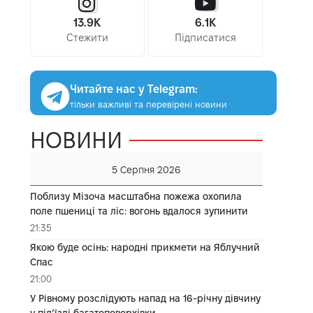
13.9K
6.1K
Стежити
Підписатися
Читайте нас у Telegram:
тільки важливі та перевірені новини
НОВИНИ
5 Серпня 2026
Поблизу Мізоча масштабна пожежа охопила
поле пшениці та ліс: вогонь вдалося зупинити
21:35
Якою буде осінь: народні прикмети на Яблучний
Спас
21:00
У Рівному розслідують напад на 16-річну дівчину
у під’їзді багатоповерхівки