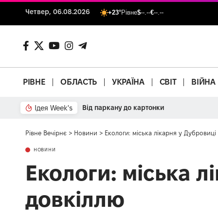
Четвер, 06.08.2026
+23°
Рівне
$
--.--
€
--.--
РІВНЕ
ОБЛАСТЬ
УКРАЇНА
СВІТ
ВІЙНА
Ідея Week's
Від паркану до картонки
Рівне Вечірнє
>
Новини
>
Екологи: міська лікарня у Дубровиці
НОВИНИ
Екологи: міська л
довкіллю