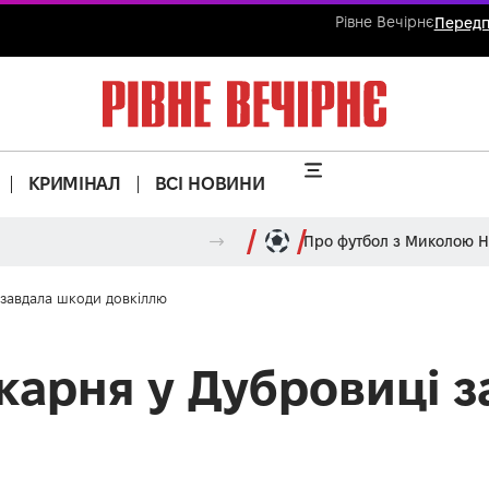
Рівне Вечірнє
Передп
КРИМІНАЛ
ВСІ НОВИНИ
Про футбол з Миколою 
 завдала шкоди довкіллю
ікарня у Дубровиці 