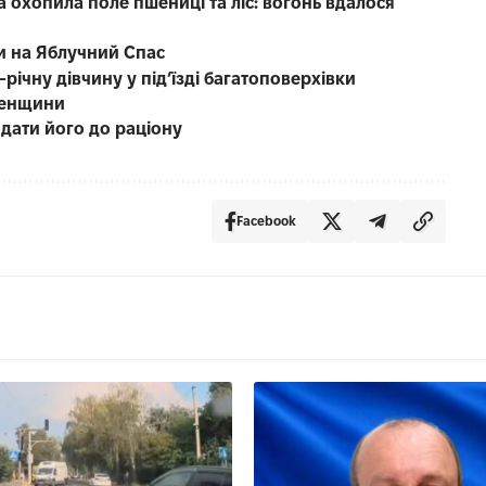
охопила поле пшениці та ліс: вогонь вдалося
и на Яблучний Спас
річну дівчину у під’їзді багатоповерхівки
вненщини
дати його до раціону
Facebook