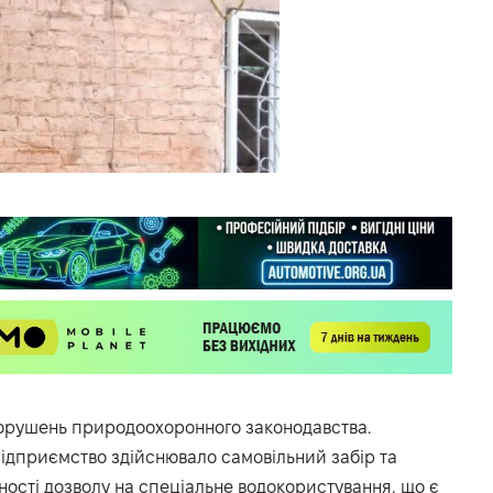
порушень природоохоронного законодавства.
підприємство здійснювало самовільний забір та
ності дозволу на спеціальне водокористування, що є