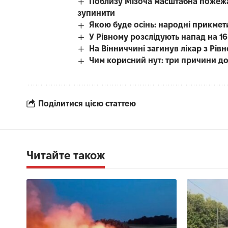
Поблизу Мізоча масштабна пожежа 
зупинити
Якою буде осінь: народні прикмет
У Рівному розслідують напад на 16-
На Вінниччині загинув лікар з Рі
Чим корисний нут: три причини до
Поділитися цією статтею
Читайте також