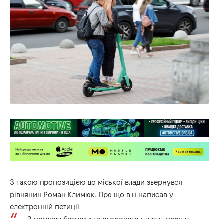
З такою пропозицією до міської влади звернувся
рівнянин Роман Климюк. Про що він
написав
у
електронній петиції:
– З погляду безпеки та здорового глузду, прошу