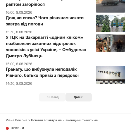
раптом загорілося
16:00, 8.08.2026
Дощ чи спека? Чого рівнянам чекати
завтра від погоди
15:30, 8.08.2026
У ТЦК на Закарпатті «одним кліком»
позбавляли законних відстрочок
чоловіків з усієї України, – Омбудсман
Дмитро Лубінець
15:00, 8.08.2026
Гранату, що вибухнула неподалік
Рівного, батько привіз з передової
14:30, 8.08.2026
Назад
Далі
Рівне Вечірнє
>
Новини
>
Завтра на Рівненщині гримітиме
НОВИНИ