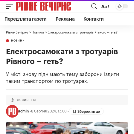
Аа
Передплата газети
Реклама
Контакти
Рівне Вечірнє
>
Новини
>
Електросамокати з тротуарів Рівного – геть?
НОВИНИ
Електросамокати з тротуарів
Рівного – геть?
У місті знову піднімають тему заборони їздити
таким транспортом по тротуарах.
1 хв. читання
admin
8 Серпня 2024, 13:00