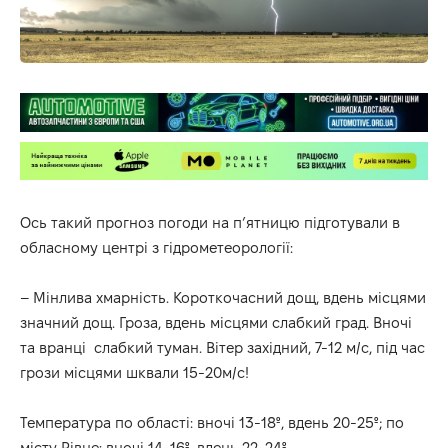
Ось такий прогноз погоди на п’ятницю підготували в
обласному
центрі
з
гідрометеорології
:
– Мінлива хмарність. Короткочасний дощ, вдень місцями
значний дощ. Гроза, вдень місцями слабкий град. Вночі
та вранці слабкий туман. Вітер західний, 7-12 м/с, під час
грози місцями шквали 15-20м/с!
Температура по області: вночі 13-18º, вдень 20-25º; по
місту Рівне: вночі 14-16º, вдень 22-24º.