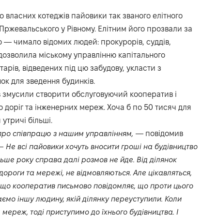
во власних котеджів пайовики так званого елітного
Пржевальського у Рівному. Елітним його прозвали за
во — чимало відомих людей: прокурорів, суддів,
а дозволила міському управлінню капітального
арів, відведених під цю забудову, укласти з
к для зведення будинків.
в змусили створити обслуговуючий кооператив і
о доріг та інженерних мереж. Хоча б по 50 тисяч для
утричі більші.
про співпрацю з нашим управлінням,
— повідомив
—
Не всі пайовики хочуть вносити гроші на будівництво
ьше року справа далі розмов не йде. Від ділянок
дороги та мережі, не відмовляються. Але цікавляться,
кщо кооператив письмово повідомляє, що проти цього
аємо іншу людину, якій ділянку переуступили. Коли
 мереж, тоді приступимо до їхнього будівництва. І