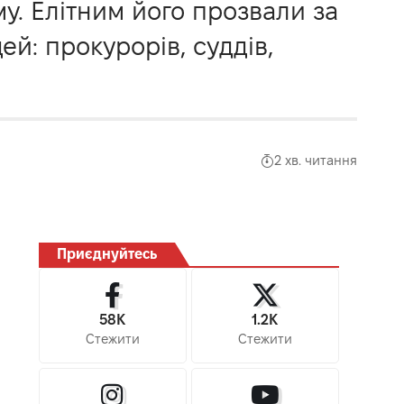
у. Елітним його прозвали за
й: прокурорів, суддів,
2 хв. читання
Приєднуйтесь
58K
1.2K
Стежити
Стежити