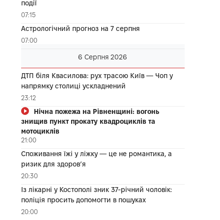
події
07:15
Астрологічний прогноз на 7 серпня
07:00
6 Серпня 2026
ДТП біля Квасилова: рух трасою Київ — Чоп у
напрямку столиці ускладнений
23:12
Нічна пожежа на Рівненщині: вогонь
знищив пункт прокату квадроциклів та
мотоциклів
21:00
Споживання їжі у ліжку — це не романтика, а
ризик для здоров’я
20:30
Із лікарні у Костополі зник 37-річний чоловік:
поліція просить допомогти в пошуках
20:00