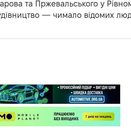
арова та Пржевальського у Рівном
будівництво — чимало відомих люде