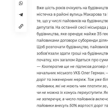
Вже шість років очікують на будівницт
містечка в районі вулиць Макарова та 
те, що у числі пайовиків на будівницт
депутатів. На останній сесії міськрад
будівництва, яке орендує майже 35 гект
пайовиками договори суборенди діляно
Щоб розпочати будівництво, пайовикі
зобов’язали здати гроші на будівництв
початку, хоч загалом йдеться про суми 
— Кооператив ще не підписав договір 
начальник міського УКБ Олег Герман. 
доріг та інженерних мереж. Тож уже біл
пайовики, які не мають чим платити за 
чи не можна їх комусь переуступити. Я
не заперечує, в число пайовиків включ
пайовики внесуть 50% вартості доріг та