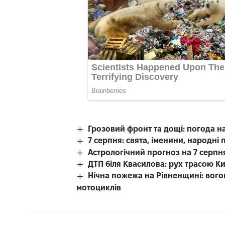
Грозовий фронт та дощі: погода н
7 серпня: свята, іменини, народні 
Астрологічний прогноз на 7 серпн
ДТП біля Квасилова: рух трасою К
Нічна пожежа на Рівненщині: вого
мотоциклів