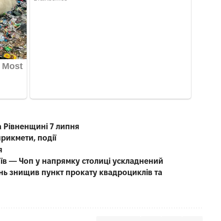
а Рівненщині 7 липня
прикмети, події
я
иїв — Чоп у напрямку столиці ускладнений
нь знищив пункт прокату квадроциклів та