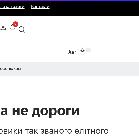
лата газети
Контакти
9
Аа
Несенюком
 а не дороги
овики так званого елітного