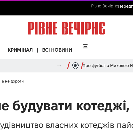
Рівне Вечірнє
Передп
КРИМІНАЛ
ВСІ НОВИНИ
Про футбол з Миколою 
, а не дороги
е будувати котеджі,
будівництво власних котеджів пай