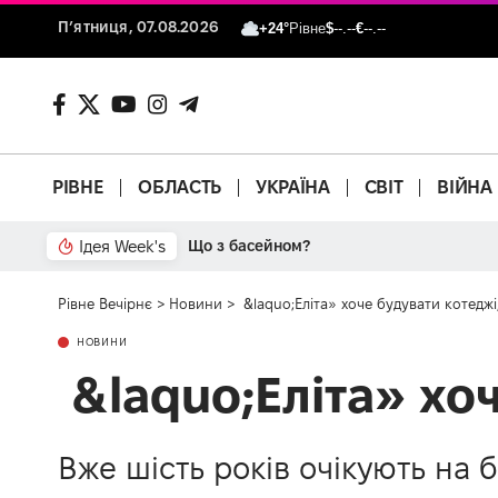
П’ятниця, 07.08.2026
+24°
Рівне
$
--.--
€
--.--
РІВНЕ
ОБЛАСТЬ
УКРАЇНА
СВІТ
ВІЙНА
Ідея Week's
Що з басейном?
Рівне Вечірнє
>
Новини
>
&laquo;Еліта» хоче будувати котеджі
НОВИНИ
&laquo;Еліта» хоч
Вже шість років очікують на 