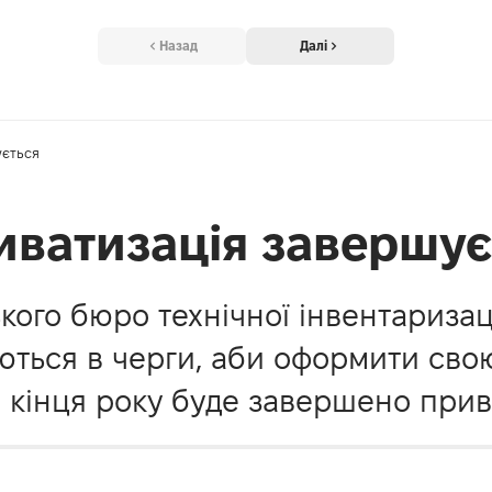
Назад
Далі
ується
иватизація завершує
ого бюро технічної інвентаризац
ються в черги, аби оформити свою
о кінця року буде завершено прив