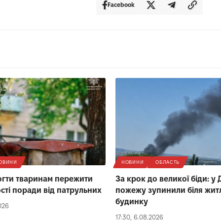
Facebook
ОВИНИ
НОВИНИ
ОБЛАСТЬ
гти тваринам пережити
За крок до великої біди: у 
ості поради від патрульних
пожежу зупинили біля жит
будинку
026
17:30, 6.08.2026