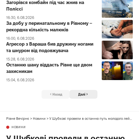
Загорівся комбайн під час жнив на
Поліссі
16:30, 6.08.2026
За добу у перинатальному в Рівному –
рекордна кількість малюків
16:00, 6.08.2026
Агресор з Вараша бив дружину ногами
та шнуром від подовжувача
15:28, 6.08.2026
Останню шану віддасть Рівне ще двом
захисникам
15:04, 6.08.2026
Назад
Далі
Рівне Вечірнє
>
Новини
>
У Шубкові провели в останню путь молодого лейтенанта
НОВИНИ
У Шубкові провели в останню