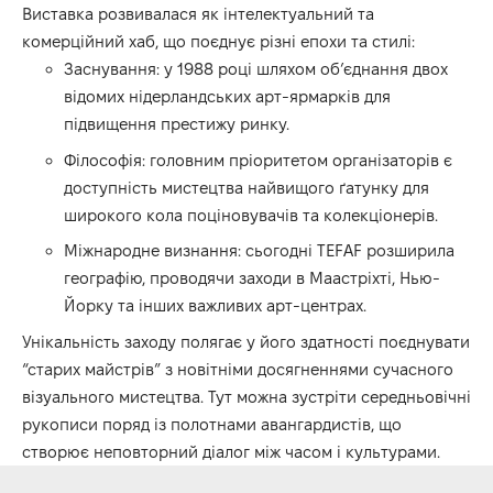
Виставка розвивалася як інтелектуальний та
комерційний хаб, що поєднує різні епохи та стилі:
Заснування: у 1988 році шляхом об’єднання двох
відомих нідерландських арт-ярмарків для
підвищення престижу ринку.
Філософія: головним пріоритетом організаторів є
доступність мистецтва найвищого ґатунку для
широкого кола поціновувачів та колекціонерів.
Міжнародне визнання: сьогодні TEFAF розширила
географію, проводячи заходи в Маастріхті, Нью-
Йорку та інших важливих арт-центрах.
Унікальність заходу полягає у його здатності поєднувати
“старих майстрів” з новітніми досягненнями сучасного
візуального мистецтва. Тут можна зустріти середньовічні
рукописи поряд із полотнами авангардистів, що
створює неповторний діалог між часом і культурами.