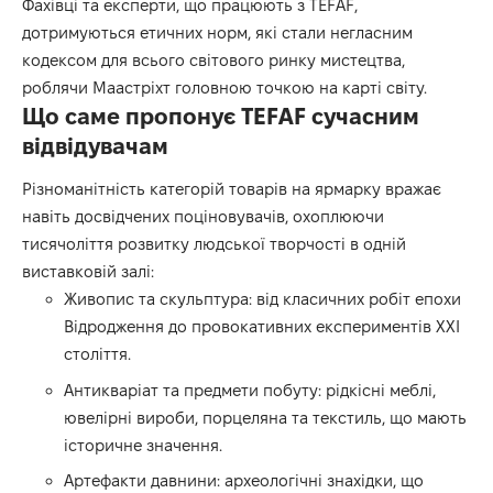
Фахівці та експерти, що працюють з TEFAF,
дотримуються етичних норм, які стали негласним
кодексом для всього світового ринку мистецтва,
роблячи Маастріхт головною точкою на карті світу.
Що саме пропонує TEFAF сучасним
відвідувачам
Різноманітність категорій товарів на ярмарку вражає
навіть досвідчених поціновувачів, охоплюючи
тисячоліття розвитку людської творчості в одній
виставковій залі:
Живопис та скульптура: від класичних робіт епохи
Відродження до провокативних експериментів ХХІ
століття.
Антикваріат та предмети побуту: рідкісні меблі,
ювелірні вироби, порцеляна та текстиль, що мають
історичне значення.
Артефакти давнини: археологічні знахідки, що