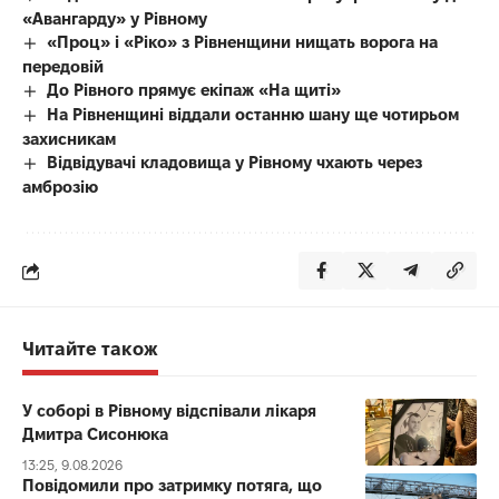
«Авангарду» у Рівному
«Проц» і «Ріко» з Рівненщини нищать ворога на
передовій
До Рівного прямує екіпаж «На щиті»
На Рівненщині віддали останню шану ще чотирьом
захисникам
Відвідувачі кладовища у Рівному чхають через
амброзію
Читайте також
У соборі в Рівному відспівали лікаря
Дмитра Сисонюка
13:25, 9.08.2026
Повідомили про затримку потяга, що