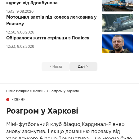
курсує від Здолбунова
13:12, 9.08.2026
Мотоцикл влетів під колеса легковика у
Рівному
12:50, 9.08.2026
Обірвалося життя стрільця з Полісся
12:33, 9.08.2026
Назад
Далі
Рівне Вечірнє
>
Новини
>
Розгром у Харкові
НОВИНИ
Розгром у Харкові
Міні-футбольний клуб &laquo;Кардинал-Рівне»
знову засмутив. І якщо домашню поразку від
харківського &laquo;Локомотива» ще можна було