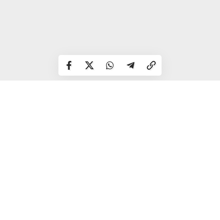
— Чи не плануєте робити якісь кадрові висновки за
підсумками останніх матчів?
— Поки що ні, а далі будемо бачити.