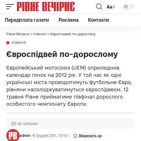
Аа
Передплата газети
Реклама
Контакти
Рівне Вечірнє
>
Новини
>
Євроспідвей по-дорослому
НОВИНИ
Євроспідвей по-дорослому
Європейський мотосоюз (UEM) оприлюднив
календар гонок на 2012 рік. У той час як одні
українські міста проводитимуть футбольне Євро,
рівняни насолоджуватимуться євроспідвеєм. 12
травня Рівне прийматиме півфінал дорослого
особистого чемпіонату Європи.
1 хв. читання
admin
8 Грудня 2011, 10:10