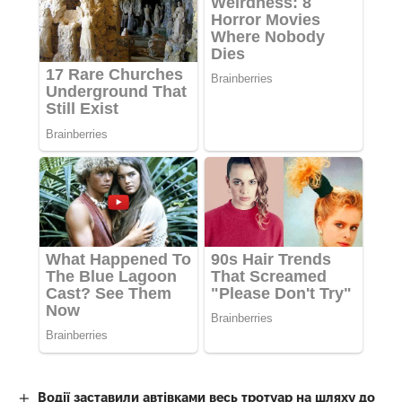
Водії заставили автівками весь тротуар на шляху до