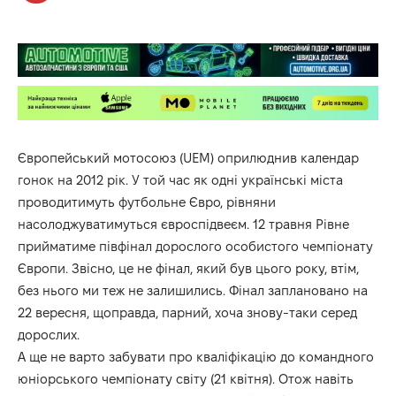
Європейський мотосоюз (UEM) оприлюднив календар
гонок на 2012 рік. У той час як одні українські міста
проводитимуть футбольне Євро, рівняни
насолоджуватимуться євроспідвеєм. 12 травня Рівне
прийматиме півфінал дорослого особистого чемпіонату
Європи. Звісно, це не фінал, який був цього року, втім,
без нього ми теж не залишились. Фінал заплановано на
22 вересня, щоправда, парний, хоча знову-таки серед
дорослих.
А ще не варто забувати про кваліфікацію до командного
юніорського чемпіонату світу (21 квітня). Отож навіть