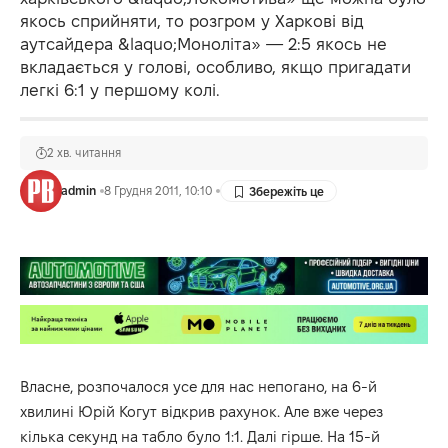
якось сприйняти, то розгром у Харкові від
аутсайдера &laquo;Моноліта» — 2:5 якось не
вкладається у голові, особливо, якщо пригадати
легкі 6:1 у першому колі.
2 хв. читання
admin
8 Грудня 2011, 10:10
Власне, розпочалося усе для нас непогано, на 6-й
хвилині Юрій Когут відкрив рахунок. Але вже через
кілька секунд на табло було 1:1. Далі гірше. На 15-й