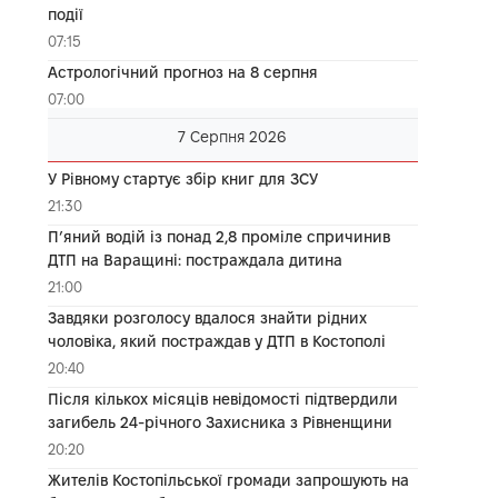
події
07:15
Астрологічний прогноз на 8 серпня
07:00
7 Серпня 2026
У Рівному стартує збір книг для ЗСУ
21:30
П’яний водій із понад 2,8 проміле спричинив
ДТП на Варащині: постраждала дитина
21:00
Завдяки розголосу вдалося знайти рідних
чоловіка, який постраждав у ДТП в Костополі
20:40
Після кількох місяців невідомості підтвердили
загибель 24-річного Захисника з Рівненщини
20:20
Жителів Костопільської громади запрошують на