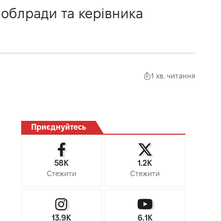
 облради та керівника
1 хв. читання
Приєднуйтесь
58K
1.2K
Стежити
Стежити
13.9K
6.1K