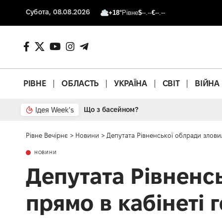
Субота, 08.08.2026
+18°
Рівне
$
--.--
€
--.--
РІВНЕ
ОБЛАСТЬ
УКРАЇНА
СВІТ
ВІЙНА
Ідея Week's
Від паркану до картонки
Рівне Вечірнє
>
Новини
>
Депутата Рівненської облради зловил
НОВИНИ
Депутата Рівненс
прямо в кабінеті 