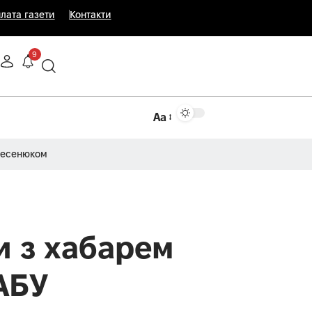
лата газети
Контакти
9
Аа
Несенюком
и з хабарем
НАБУ