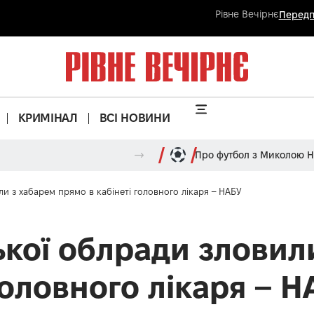
Рівне Вечірнє
Передп
КРИМІНАЛ
ВСІ НОВИНИ
Про футбол з Миколою 
и з хабарем прямо в кабінеті головного лікаря – НАБУ
ької облради зловил
головного лікаря – 