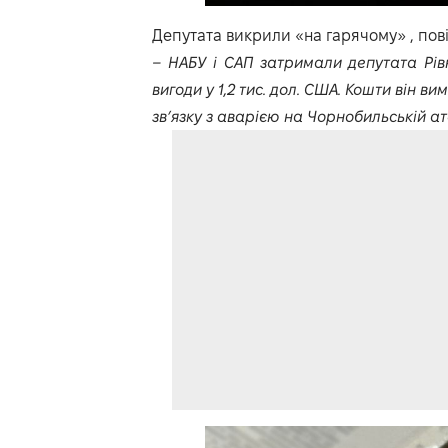
Депутата викрили «на гарячому» , по
– НАБУ і САП затримали депутата Рів
вигоди у 1,2 тис. дол. США. Кошти він 
зв’язку з аварією на Чорнобильській ат