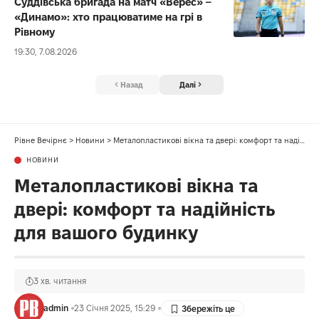
Суддівська бригада на матч «Верес» –
«Динамо»: хто працюватиме на грі в
Рівному
19:30, 7.08.2026
Назад
Далі
Рівне Вечірнє
>
Новини
>
Металопластикові вікна та двері: комфорт та надійність для вашого будинку
НОВИНИ
Металопластикові вікна та
двері: комфорт та надійність
для вашого будинку
3 хв. читання
admin
23 Січня 2025, 15:29