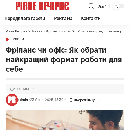
Аа
Передплата газети
Реклама
Контакти
Рівне Вечірнє
>
Новини
>
Фріланс чи офіс: Як обрати найкращий формат роботи для себе
НОВИНИ
Фріланс чи офіс: Як обрати
найкращий формат роботи для
себе
4 хв. читання
admin
23 Січня 2025, 15:30