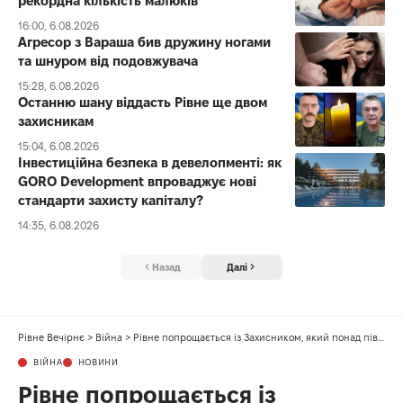
рекордна кількість малюків
16:00, 6.08.2026
Агресор з Вараша бив дружину ногами
та шнуром від подовжувача
15:28, 6.08.2026
Останню шану віддасть Рівне ще двом
захисникам
15:04, 6.08.2026
Інвестиційна безпека в девелопменті: як
GORO Development впроваджує нові
стандарти захисту капіталу?
14:35, 6.08.2026
Назад
Далі
Рівне Вечірнє
>
Війна
>
Рівне попрощається із Захисником, який понад пів року вважався зниклим безвісти
ВІЙНА
НОВИНИ
Рівне попрощається із