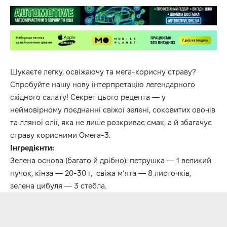
Шукаєте легку, освіжаючу та мега-корисну страву?
Спробуйте нашу нову інтерпретацію легендарного
східного салату! Секрет цього рецепта — у
неймовірному поєднанні свіжої зелені, соковитих овочів
та лляної олії, яка не лише розкриває смак, а й збагачує
страву корисними Омега-3.
Інгредієнти:
Зелена основа (багато й дрібно): петрушка — 1 великий
пучок, кінза — 20-30 г, свіжа мʼята — 8 листочків,
зелена цибуля — 3 стебла.