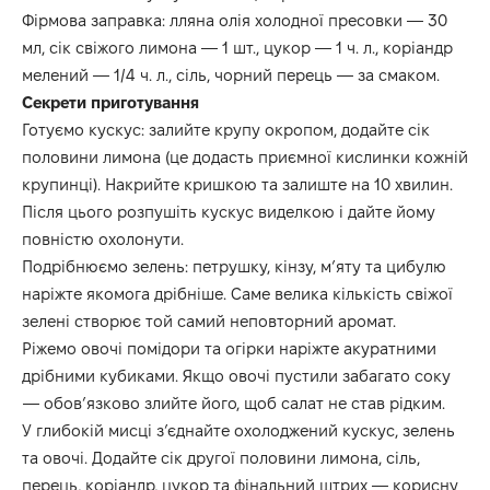
Фірмова заправка: лляна олія холодної пресовки — 30
мл, сік свіжого лимона — 1 шт., цукор — 1 ч. л., коріандр
мелений — 1/4 ч. л., сіль, чорний перець — за смаком.
Секрети приготування
Готуємо кускус: залийте крупу окропом, додайте сік
половини лимона (це додасть приємної кислинки кожній
крупинці). Накрийте кришкою та залиште на 10 хвилин.
Після цього розпушіть кускус виделкою і дайте йому
повністю охолонути.
Подрібнюємо зелень: петрушку, кінзу, м’яту та цибулю
наріжте якомога дрібніше. Саме велика кількість свіжої
зелені створює той самий неповторний аромат.
Ріжемо овочі помідори та огірки наріжте акуратними
дрібними кубиками. Якщо овочі пустили забагато соку
— обов’язково злийте його, щоб салат не став рідким.
У глибокій мисці з’єднайте охолоджений кускус, зелень
та овочі. Додайте сік другої половини лимона, сіль,
перець, коріандр, цукор та фінальний штрих — корисну