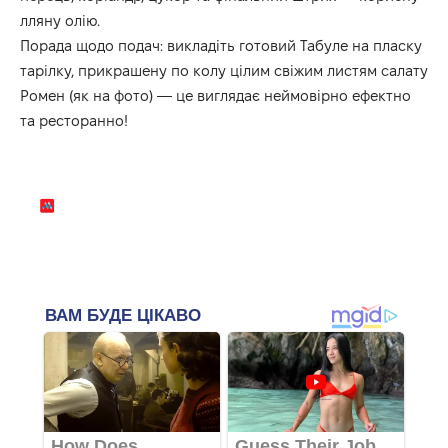
лляну олію.
Порада щодо подач: викладіть готовий Табуле на пласку
тарілку, прикрашену по колу цілим свіжим листям салату
Ромен (як на фото) — це виглядає неймовірно ефектно
та ресторанно!