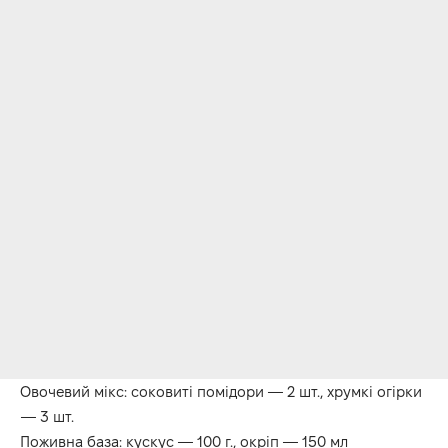
Овочевий мікс: соковиті помідори — 2 шт., хрумкі огірки
— 3 шт.
Поживна база: кускус — 100 г., окріп — 150 мл