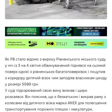
Як РВ стало відомо з вироку Рівненського міського суду,
у ніч із 3 на 4 квітня обвинувачений піднявся на сьомий
поверх однієї з рівненських багатоповерхівок і поцупив
з коридору дитячий візок чим заподіяв власникам шкоду
у розмірі 5589 грн.
У суді підозрюваний свою вину визнав і щиро
розкаявся. Він пояснив, що є безхатьком і викрав раму з
колесами від дитячого візка марки АNЕХ для полегшення
транспортування порожніх пляшок і макулатури,