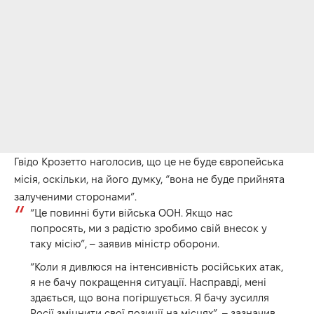
Гвідо Крозетто наголосив, що це не буде європейська
місія, оскільки, на його думку, “вона не буде прийнята
залученими сторонами”.
“Це повинні бути війська ООН. Якщо нас
попросять, ми з радістю зробимо свій внесок у
таку місію”, – заявив міністр оборони.
“Коли я дивлюся на інтенсивність російських атак,
я не бачу покращення ситуації. Насправді, мені
здається, що вона погіршується. Я бачу зусилля
Росії зміцнити свої позиції на місцях”, – зазначив