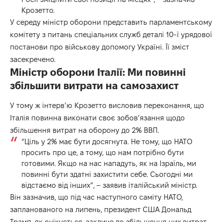
Крозетто.
У середу міністр оборони представить парламентському
комітету з питань спеціальних служб деталі 10-ї урядової
постанови про військову допомогу Україні. Її зміст
засекречено.
Міністр оборони Італії: Ми повинні
збільшити витрати на самозахист
У тому ж інтерв’ю Крозетто висловив переконання, що
Італія повинна виконати своє зобов’язання щодо
збільшення витрат на оборону до 2% ВВП.
“Ціль у 2% має бути досягнута. Не тому, що НАТО
просить про це, а тому, що нам потрібно бути
готовими. Якщо на нас нападуть, як на Ізраїль, ми
повинні бути здатні захистити себе. Сьогодні ми
відстаємо від інших”, – заявив італійський міністр.
Він зазначив, що під час наступного саміту НАТО,
запланованого на липень, президент США Дональд
Трамп, як очікується, закличе до збільшення цих витрат