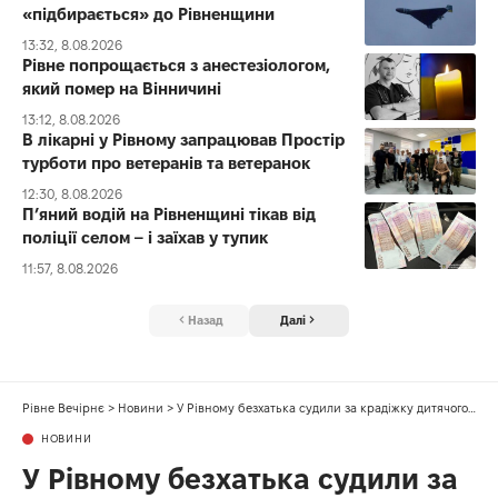
«підбирається» до Рівненщини
13:32, 8.08.2026
Рівне попрощається з анестезіологом,
який помер на Вінничині
13:12, 8.08.2026
В лікарні у Рівному запрацював Простір
турботи про ветеранів та ветеранок
12:30, 8.08.2026
П’яний водій на Рівненщині тікав від
поліції селом – і заїхав у тупик
11:57, 8.08.2026
Назад
Далі
Рівне Вечірнє
>
Новини
>
У Рівному безхатька судили за крадіжку дитячого візка
НОВИНИ
У Рівному безхатька судили за