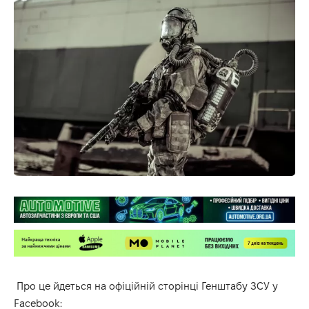
Про це
йдеться
на офіційній сторінці Генштабу ЗСУ у
Facebook: