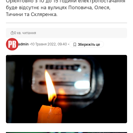
Орієнтовно з 10 до 15 години електропостачання
буде відсутнє на вулицях Поповича, Олеся,
Тичини та Скляренка.
0 хв. читання
admin
10 Травня 2022, 09:40