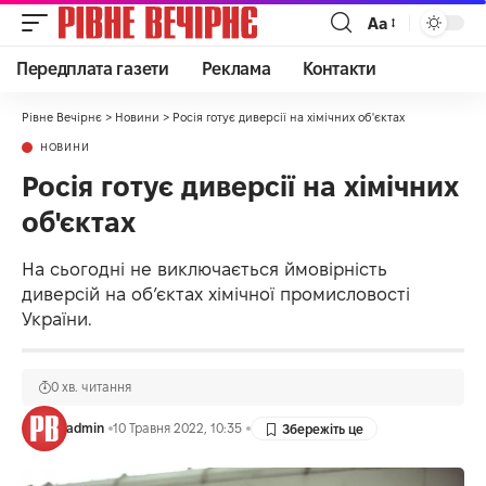
Аа
Передплата газети
Реклама
Контакти
Рівне Вечірнє
>
Новини
>
Росія готує диверсії на хімічних об'єктах
НОВИНИ
Росія готує диверсії на хімічних
об'єктах
На сьогодні не виключається ймовірність
диверсій на обʼєктах хімічної промисловості
України.
0 хв. читання
admin
10 Травня 2022, 10:35