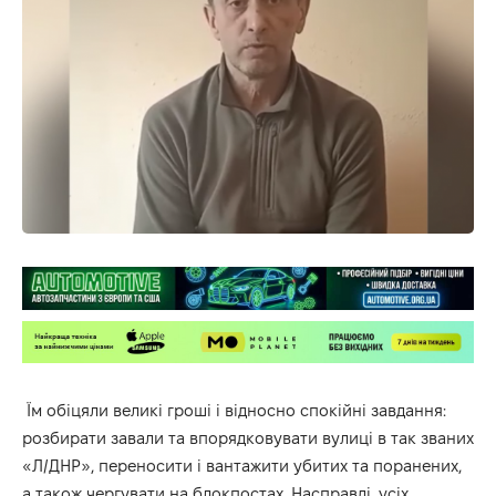
Їм обіцяли великі гроші і відносно спокійні завдання:
розбирати завали та впорядковувати вулиці в так званих
«Л/ДНР», переносити і вантажити убитих та поранених,
а також чергувати на блокпостах. Насправді, усіх