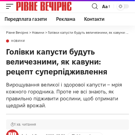
Аа
Передплата газети
Реклама
Контакти
Рівне Вечірнє
>
Новини
>
Голівки капусти будуть величезними, як кавуни: рецепт суперпідживлення
НОВИНИ
Голівки капусти будуть
величезними, як кавуни:
рецепт суперпідживлення
Вирощування великої і здорової капусти – мрія
кожного городника. Проте не всі знають, як
правильно підживити рослини, щоб отримати
щедрий врожай.
1 хв. читання