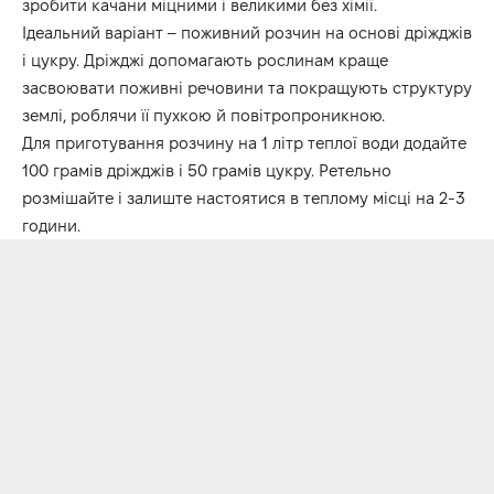
зробити качани міцними і великими без хімії.
Ідеальний варіант – поживний розчин на основі дріжджів
і цукру. Дріжджі допомагають рослинам краще
засвоювати поживні речовини та покращують структуру
землі, роблячи її пухкою й повітропроникною.
Для приготування розчину на 1 літр теплої води додайте
100 грамів дріжджів і 50 грамів цукру. Ретельно
розмішайте і залиште настоятися в теплому місці на 2-3
години.