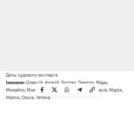
День судового експерта
Іменини:
Олексій, Андрій, Богдан, Дмитро, Марк,
Михайло, Микола, Федір, Олександра, Анастасія, Марія,
Марта, Ольга, Тетяна
Народні прикмети
ос дуже багато — до холодної зими;
·
яка погода цього дня, такою вона буде 28 липня.
·
Події