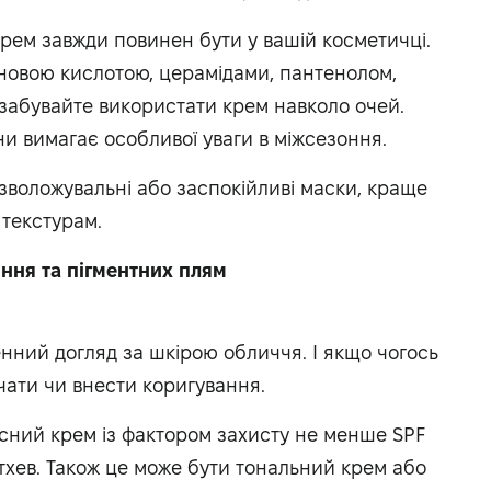
ем завжди повинен бути у вашій косметичці.
новою кислотою, церамідами, пантенолом,
 забувайте використати крем навколо очей.
и вимагає особливої ​​уваги в міжсезоння.
зволожувальні або заспокійливі маски, краще
 текстурам.
ння та пігментних плям
енний догляд за шкірою обличчя. І якщо чогось
чати чи внести коригування.
сний крем із фактором захисту не менше SPF
хев. Також це може бути тональний крем або