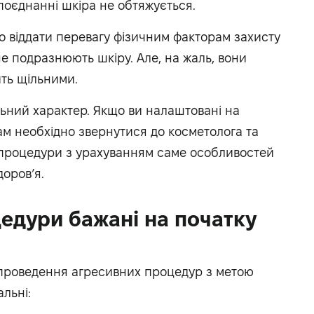
поєднанні шкіра не обтяжується.
но віддати перевагу фізичним факторам захисту
 не подразнюють шкіру. Але, на жаль, вони
ить щільними.
льний характер. Якщо ви налаштовані на
ам необхідно звернутися до косметолога та
і процедури з урахуванням саме особливостей
доров’я.
цедури бажані на початку
проведення агресивних процедур з метою
льні: