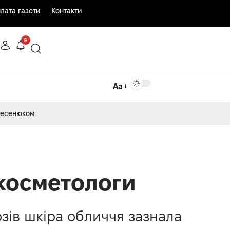
лата газети
Контакти
9
Аа
Несенюком
 косметологи
озів шкіра обличчя зазнала