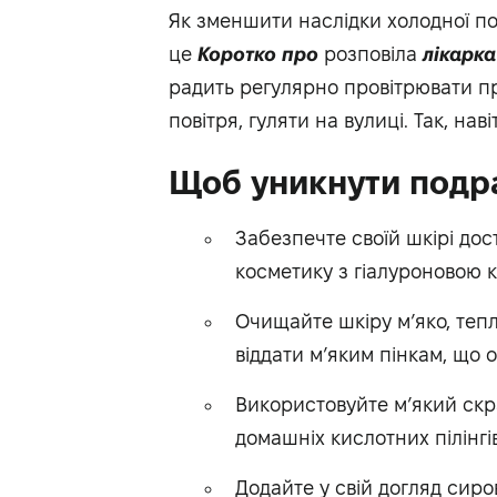
Як зменшити наслідки холодної по
це
Коротко про
розповіла
лікарка
радить регулярно провітрювати п
повітря, гуляти на вулиці. Так, наві
Щоб уникнути подр
Забезпечте своїй шкірі дос
косметику з гіалуроновою 
Очищайте шкіру м’яко, теп
віддати м’яким пінкам, що
Використовуйте м’який скра
домашніх кислотних пілінгі
Додайте у свій догляд сиро