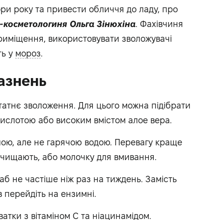
ри року та привести обличчя до ладу, про
-косметологиня Ольга Зінюхіна
. Ф
ахівчиня
риміщення, використовувати зволожувачі
ть у
мороз
.
азнень
татнє зволоження. Для цього можна підібрати
кислотою або високим вмістом алое вера.
лою, але не гарячою водою. Перевагу краще
 очищають, або молочку для вмивання.
б не частіше ніж раз на тиждень. Замість
в перейдіть на ензимні.
ватки з вітаміном С та ніацинамідом.