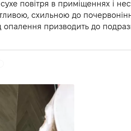
 сухе повітря в приміщеннях і нес
утливою, схильною до почервонінн
від опалення призводить до подра