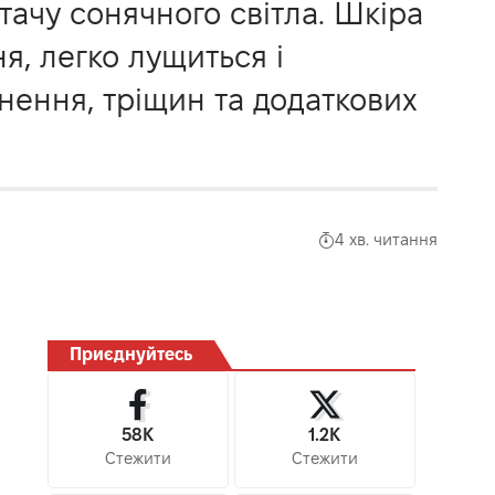
тачу сонячного світла. Шкіра
я, легко лущиться і
знення, тріщин та додаткових
4 хв. читання
Приєднуйтесь
58K
1.2K
Стежити
Стежити