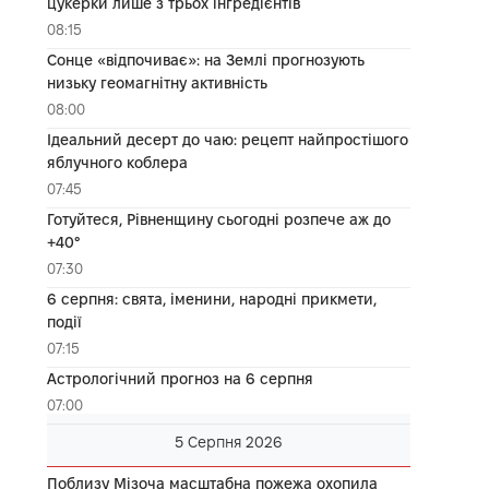
цукерки лише з трьох інгредієнтів
08:15
Сонце «відпочиває»: на Землі прогнозують
низьку геомагнітну активність
08:00
Ідеальний десерт до чаю: рецепт найпростішого
яблучного коблера
07:45
Готуйтеся, Рівненщину сьогодні розпече аж до
+40°
07:30
6 серпня: свята, іменини, народні прикмети,
події
07:15
Астрологічний прогноз на 6 серпня
07:00
5 Серпня 2026
Поблизу Мізоча масштабна пожежа охопила