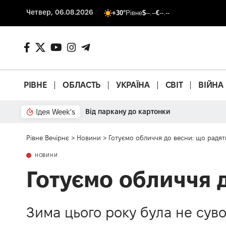
Четвер, 06.08.2026
+30°
Рівне
$
--.--
€
--.--
РІВНЕ
ОБЛАСТЬ
УКРАЇНА
СВІТ
ВІЙНА
Ідея Week's
Від паркану до картонки
Рівне Вечірнє
>
Новини
>
Готуємо обличчя до весни: що радят
НОВИНИ
Готуємо обличчя 
Зима цього року була не суво