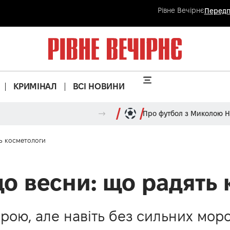
Рівне Вечірнє
Передп
КРИМІНАЛ
ВСІ НОВИНИ
Про футбол з Миколою 
ь косметологи
до весни: що радять
рою, але навіть без сильних мор