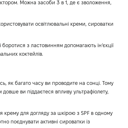
тором. Можна засоби 3 в 1, де є зволоження,
користовувати освітлювальні креми, сироватки
і боротися з ластовинням допомагають ін’єкції
вальних коктейлів.
ь, як багато часу ви проводите на сонці. Тому
м довше ви піддаєтеся впливу ультрафіолету,
 крему для догляду за шкірою з SPF в одному
ртно поєднувати активні сироватки із