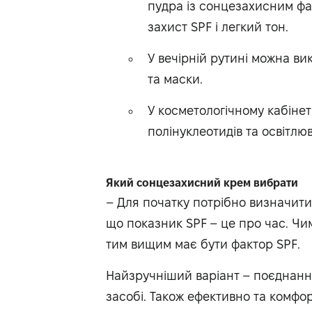
пудра із сонцезахисним фак
захист SPF і легкий тон.
У вечірній рутині можна ви
та маски.
У косметологічному кабінет
полінуклеотидів та освітлю
Який сонцезахисний крем вибрати
– Для початку потрібно визначитис
що показник SPF – це про час. Чи
тим вищим має бути фактор SPF.
Найзручніший варіант – поєднання
засобі. Також ефективно та комфо