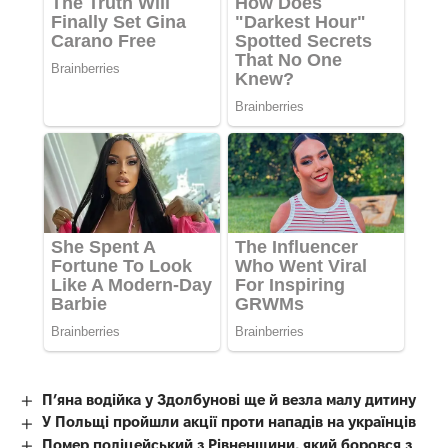
П’яна водійка у Здолбунові ще й везла малу дитину
У Польщі пройшли акції проти нападів на українців
Помер поліцейський з Рівненщини, який боровся з