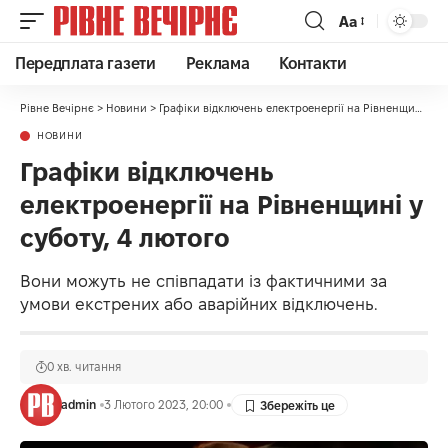
Аа
Передплата газети
Реклама
Контакти
Рівне Вечірнє
>
Новини
>
Графіки відключень електроенергії на Рівненщині у суботу, 4 лютого
НОВИНИ
Графіки відключень
електроенергії на Рівненщині у
суботу, 4 лютого
Вони можуть не співпадати із фактичними за
умови екстрених або аварійних відключень.
0 хв. читання
admin
3 Лютого 2023, 20:00