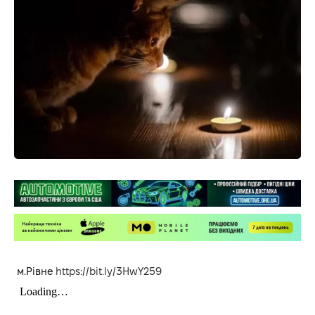
м.Рівне
https://bit.ly/3HwY259