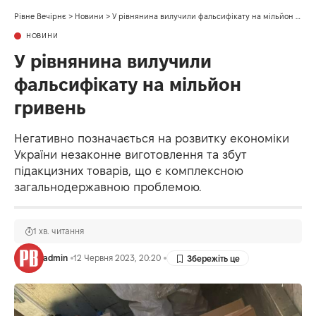
Рівне Вечірнє
>
Новини
>
У рівнянина вилучили фальсифікату на мільйон гривень
НОВИНИ
У рівнянина вилучили
фальсифікату на мільйон
гривень
Негативно позначається на розвитку економіки
України незаконне виготовлення та збут
підакцизних товарів, що є комплексною
загальнодержавною проблемою.
1 хв. читання
admin
12 Червня 2023, 20:20