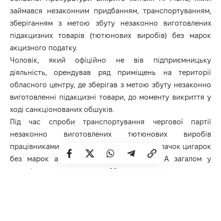
займався незаконним придбанням, транспортуванням,
зберіганням з метою збуту незаконно виготовлених
підакцизних товарів (тютюнових виробів) без марок
акцизного податку.
Чоловік, який офіційно не вів підприємницьку
діяльність, орендував ряд приміщень на території
обласного центру, де зберігав з метою збуту незаконно
виготовленні підакцизні товари, до моменту викриття у
ході санкціонованих обшуків.
Під час спроби транспортування чергової партії
незаконно виготовлених тютюнових виробів
працівниками поліції було вилучено 2000 пачок цигарок
без марок акцизного податку України. А загалом у
чоловіка вилучено понад 20 тисяч пачок тютюнових
виробів, орієнтовною вартістю 1 000 000 грн.
Фігуранту повідомлено про підозру у вчиненні
кримінального правопорушення, передбаченого ч.1
ст.204 Кримінального Кодексу України. На вилучені