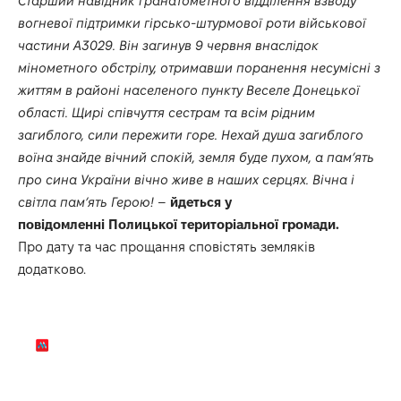
Старший навідник гранатометного відділення взводу
вогневої підтримки гірсько-штурмової роти військової
частини А3029. Він загинув 9 червня внаслідок
мінометного обстрілу, отримавши поранення несумісні з
життям в районі населеного пункту Веселе Донецької
області. Щирі співчуття сестрам та всім рідним
загиблого, сили пережити горе. Нехай душа загиблого
воїна знайде вічний спокій, земля буде пухом, а пам’ять
про сина України вічно живе в наших серцях. Вічна і
світла пам’ять Герою!
–
йдеться у
повідомленні
Полицької територіальної громади.
Про дату та час прощання сповістять земляків
додатково.