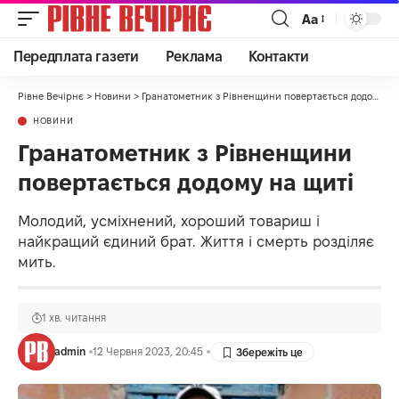
Аа
Передплата газети
Реклама
Контакти
Рівне Вечірнє
>
Новини
>
Гранатометник з Рівненщини повертається додому на щиті
НОВИНИ
Гранатометник з Рівненщини
повертається додому на щиті
Молодий, усміхнений, хороший товариш і
найкращий єдиний брат. Життя і смерть розділяє
мить.
1 хв. читання
admin
12 Червня 2023, 20:45