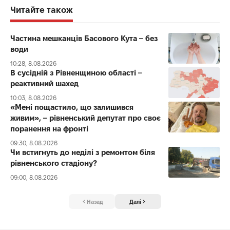
Читайте також
Частина мешканців Басового Кута – без
води
10:28, 8.08.2026
В сусідній з Рівненщиною області –
реактивний шахед
10:03, 8.08.2026
«Мені пощастило, що залишився
живим», – рівненський депутат про своє
поранення на фронті
09:30, 8.08.2026
Чи встигнуть до неділі з ремонтом біля
рівненського стадіону?
09:00, 8.08.2026
Назад
Далі