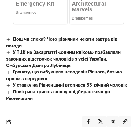
Дощ чи спека? Чого рівнянам чекати завтра від
погоди
У ТЦК на Закарпатті «одним кліком» позбавляли
законних відстрочок чоловіків з усієї України, –
Омбудсман Дмитро Лубінець
Гранату, що вибухнула неподалік Рівного, батько
привіз з передової
У ставку на Рівненщині втопився 33-річний чоловік
Повітряна тривога знову «підбирається» до
Рівненщини