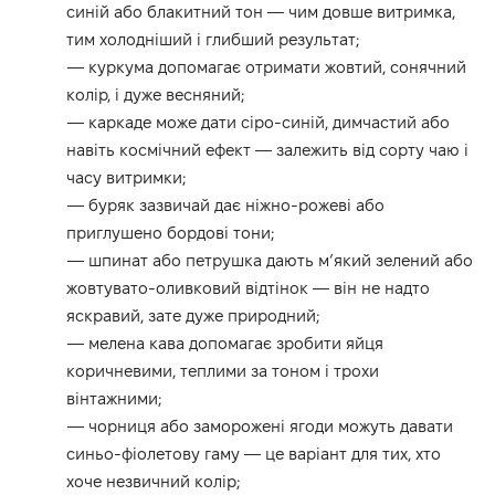
синій або блакитний тон — чим довше витримка,
тим холодніший і глибший результат;
— куркума допомагає отримати жовтий, сонячний
колір, і дуже весняний;
— каркаде може дати сіро-синій, димчастий або
навіть космічний ефект — залежить від сорту чаю і
часу витримки;
— буряк зазвичай дає ніжно-рожеві або
приглушено бордові тони;
— шпинат або петрушка дають м’який зелений або
жовтувато-оливковий відтінок — він не надто
яскравий, зате дуже природний;
— мелена кава допомагає зробити яйця
коричневими, теплими за тоном і трохи
вінтажними;
— чорниця або заморожені ягоди можуть давати
синьо-фіолетову гаму — це варіант для тих, хто
хоче незвичний колір;