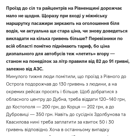
Проїзд до сіл та райцентрів на Рівненщині дорожчає
мало не щодня. Щоразу при вході у міжміську
маршрутку пасажири зиркають на оголошення біля
водія, чи актуальна ще стара ціна, чи знову доведеться
викладати на кілька гривень більше? Перевізники по
всій області помітно піднімають тариф, бо ціна
дизпального для автобусів теж «летить» вгору —
станом на понеділок за літр правили від 82 до 91 гривні,
залежно від АЗС.
Минулого тижня люди помітили, що проїзд з Рівного до
Острога подорожчав до 130 гривень з людини, а на
окремих рейсах просять і більше. Щоб добратися з
обласного центру до Дубна, треба віддати 120–140 грн,
до Костополя — 200 грн, до Корця — 202 грн, а до
Дубровиці — 350 грн. Навіть до сусідніх Здолбунова та
Квасилова нині треба заплатити за квиток 50 і 30
гривень відповідно. Хоча в останньому випадку