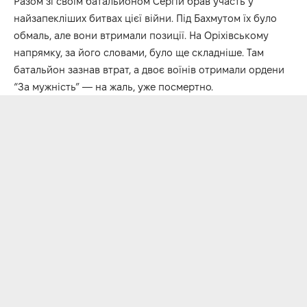
Разом зі своїм батальйоном Сергій брав участь у
найзапекліших битвах цієї війни. Під Бахмутом їх було
обмаль, але вони втримали позиції. На Оріхівському
напрямку, за його словами, було ще складніше. Там
батальйон зазнав втрат, а двоє воїнів отримали ордени
“За мужність” — на жаль, уже посмертно.