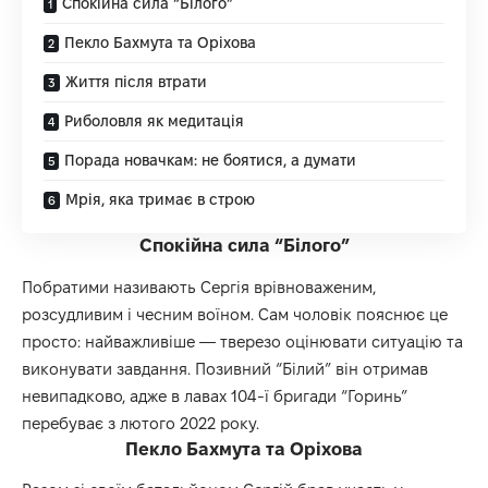
Спокійна сила “Білого”
Пекло Бахмута та Оріхова
Життя після втрати
Риболовля як медитація
Порада новачкам: не боятися, а думати
Мрія, яка тримає в строю
Спокійна сила “Білого”
Побратими називають Сергія врівноваженим,
розсудливим і чесним воїном. Сам чоловік пояснює це
просто: найважливіше — тверезо оцінювати ситуацію та
виконувати завдання. Позивний “Білий” він отримав
невипадково, адже в лавах 104-ї бригади “Горинь”
перебуває з лютого 2022 року.
Пекло Бахмута та Оріхова