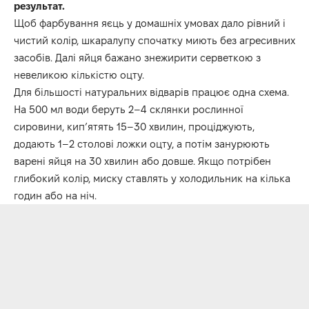
результат.
Щоб фарбування яєць у домашніх умовах дало рівний і
чистий колір, шкаралупу спочатку миють без агресивних
засобів. Далі яйця бажано знежирити серветкою з
невеликою кількістю оцту.
Для більшості натуральних відварів працює одна схема.
На 500 мл води беруть 2–4 склянки рослинної
сировини, кип’ятять 15–30 хвилин, проціджують,
додають 1–2 столові ложки оцту, а потім занурюють
варені яйця на 30 хвилин або довше. Якщо потрібен
глибокий колір, миску ставлять у холодильник на кілька
годин або на ніч.