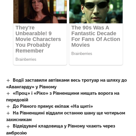
Водії заставили автівками весь тротуар на шляху до
«Авангарду» у Рівному
«Проц» і «Ріко» з Рівненщини нищать ворога на
передовій
До Рівного прямує екіпаж «На щиті»
На Рівненщині віддали останню шану ще чотирьом
захисникам
Відвідувачі кладовища у Рівному чхають через
амброзію