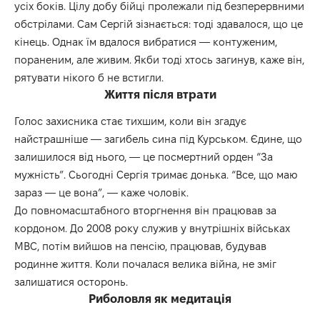
усіх боків. Цілу добу бійці пролежали під безперервними
обстрілами. Сам Сергій зізнається: тоді здавалося, що це
кінець. Однак їм вдалося вибратися — контуженим,
пораненим, але живим. Якби тоді хтось загинув, каже він,
рятувати нікого б не встигли.
Життя після втрати
Голос захисника стає тихшим, коли він згадує
найстрашніше — загибель сина під Курськом. Єдине, що
залишилося від нього, — це посмертний орден “За
мужність”. Сьогодні Сергія тримає донька. “Все, що маю
зараз — це вона”, — каже чоловік.
До повномасштабного вторгнення він працював за
кордоном. До 2008 року служив у внутрішніх військах
МВС, потім вийшов на пенсію, працював, будував
родинне життя. Коли почалася велика війна, не зміг
залишатися осторонь.
Риболовля як медитація