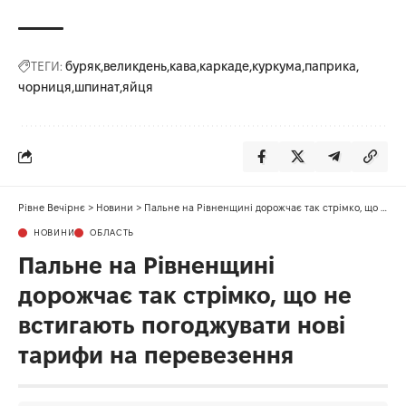
ТЕГИ:
буряк
великдень
кава
каркаде
куркума
паприка
чорниця
шпинат
яйця
Рівне Вечірнє
>
Новини
>
Пальне на Рівненщині дорожчає так стрімко, що не встигають погоджувати нові тарифи на перевезення
НОВИНИ
ОБЛАСТЬ
Пальне на Рівненщині
дорожчає так стрімко, що не
встигають погоджувати нові
тарифи на перевезення