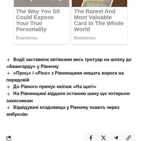
Водії заставили автівками весь тротуар на шляху до
«Авангарду» у Рівному
«Проц» і «Ріко» з Рівненщини нищать ворога на
передовій
До Рівного прямує екіпаж «На щиті»
На Рівненщині віддали останню шану ще чотирьом
захисникам
Відвідувачі кладовища у Рівному чхають через
амброзію