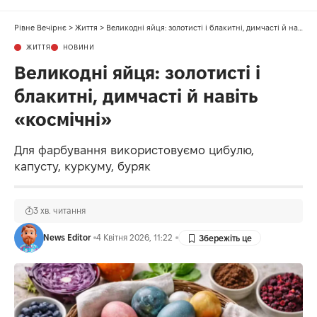
Рівне Вечірнє
>
Життя
>
Великодні яйця: золотисті і блакитні, димчасті й навіть «космічні»
ЖИТТЯ
НОВИНИ
Великодні яйця: золотисті і
блакитні, димчасті й навіть
«космічні»
Для фарбування використовуємо цибулю,
капусту, куркуму, буряк
3 хв. читання
News Editor
4 Квітня 2026, 11:22