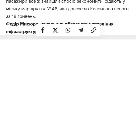
пасажири все ж знайшли спосіб зекономити: сідають у
міську маршрутку № 46, яка довезе до Квасилова всього
за 18 гривень.
Федір Мисюра, начальник обласного управління
інфраструктури та промисловості: