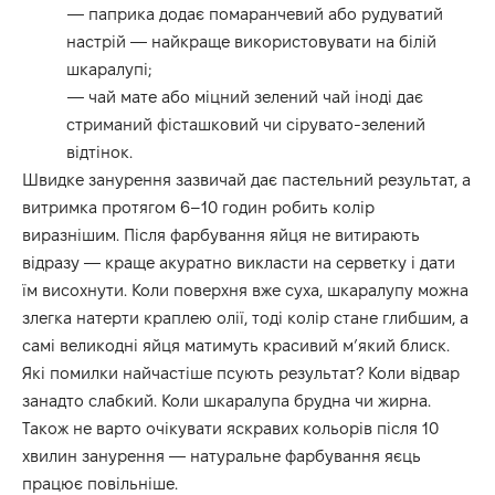
— паприка додає помаранчевий або рудуватий
настрій — найкраще використовувати на білій
шкаралупі;
— чай мате або міцний зелений чай іноді дає
стриманий фісташковий чи сірувато-зелений
відтінок.
Швидке занурення зазвичай дає пастельний результат, а
витримка протягом 6–10 годин робить колір
виразнішим. Після фарбування яйця не витирають
відразу — краще акуратно викласти на серветку і дати
їм висохнути. Коли поверхня вже суха, шкаралупу можна
злегка натерти краплею олії, тоді колір стане глибшим, а
самі великодні яйця матимуть красивий м’який блиск.
Які помилки найчастіше псують результат? Коли відвар
занадто слабкий. Коли шкаралупа брудна чи жирна.
Також не варто очікувати яскравих кольорів після 10
хвилин занурення — натуральне фарбування яєць
працює повільніше.