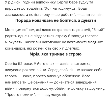
У рідкісні години відпочинку Сергій бере вудку та
вирушає до водойми. “Хоч на годину-дві. Вода
заспокоює, а потім знову — до роботи”, — ділиться він.
Порада новачкам: не боятися, а думати
Молодим воїнам, які лише потрапляють до армії, “Білий”
радить одне: не піддаватися страху й завжди тверезо
міркувати. Також він наголошує на важливості людяних
командирів, які розуміють своїх підлеглих.
Мрія, яка тримає в строю
Сергію 53 роки. У його очах — залізна витримка,
викувана роками війни. Серед своїх він не вважає себе
героєм — каже, просто виконує обов’язок. Його
найзаповітніше бажання — дочекатися завершення
війни, повернутися додому, обійняти доньку та дружину.
“Просто пожити”, — підсумовує він.