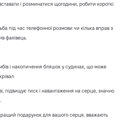
 вставати і розминатися щогодини, робити короткі
дьба під час телефонної розмови чи кілька вправ з
ив фахівець.
мбів і накопичення бляшок у судинах, що може
крівал.
ві, підвищує тиск і навантаження на серце, значно
.
кращий подарунок для вашого серця, вважають