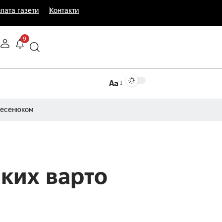
лата газети
Контакти
9
Аа
Несенюком
яких варто