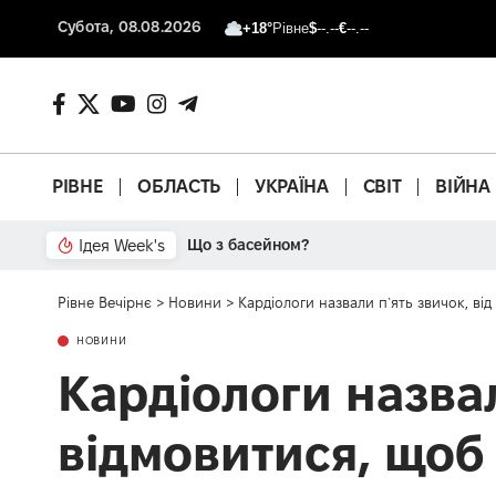
Субота, 08.08.2026
+18°
Рівне
$
--.--
€
--.--
РІВНЕ
ОБЛАСТЬ
УКРАЇНА
СВІТ
ВІЙНА
Ідея Week's
Що з басейном?
Рівне Вечірнє
>
Новини
>
Кардіологи назвали п`ять звичок, ві
НОВИНИ
Кардіологи назвал
відмовитися, щоб