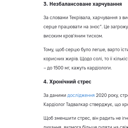
3. Незбалансоване харчування
За словами Текрівала, харчування з ви
серце працювати на знос”. Це загрожу
високим кров’яним тиском.
Тому, щоб серцю було легше, варто їсти
корисних жирів. Щодо солі, то її кільк
– до 1500 мг, кажуть кардіологи.
4. Хронічний стрес
За даними
дослідження
2020 року, стр
Кардіолог Тадвалкар стверджує, що хр
Щоб зменшити стрес, він радить не ігн
дихання, якомога більше гуляти на свіж