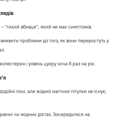
глядів
 – “тихий вбивця”, який не має симптомів.
 виявити проблеми до того, як вони переростуть у
ал.
олестерин і рівень цукру хоча б раз на рік.
в’я
дійні ліки, але жодної магічної пігулки не існує,
ненні чи модних дієтах. Зосередьтеся на