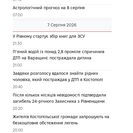
Астрологічний прогноз на 8 серпня
07:00
7 Серпня 2026
У Рівному стартує збір книг для ЗСУ
21:30
П’яний водій із понад 2,8 проміле спричинив
ДТП на Варащині: постраждала дитина
21:00
Завдяки розголосу вдалося знайти рідних
чоловіка, який постраждав у ДТП в Костополі
20:40
Після кількох місяців невідомості підтвердили
загибель 24-річного Захисника з Рівненщини
20:20
Жителів Костопільської громади запрошують на
безкоштовне обстеження легень
20:00