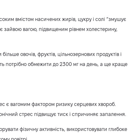
соким вмістом насичених жирів, цукру і солі “змушує
є зайвою вагою, підвищеним рівнем холестерину,
 більше овочів, фруктів, цільнозернових продуктів і
ість потрібно обмежити до 2300 мг на день, а ще краще
ес є вагомим фактором ризику серцевих хвороб.
онічний стрес підвищує тиск і спричиняє запалення.
орувати фізичну активність, використовувати глибоке
ому повітрі.