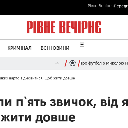
Рівне Вечірнє
Передп
КРИМІНАЛ
ВСІ НОВИНИ
Про футбол з Миколою 
д яких варто відмовитися, щоб жити довше
и п`ять звичок, від 
 жити довше