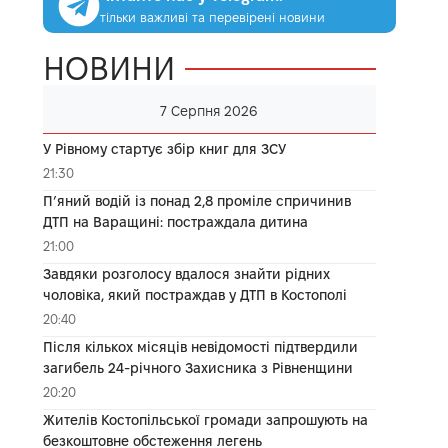
тільки важливі та перевірені новини
НОВИНИ
7 Серпня 2026
У Рівному стартує збір книг для ЗСУ
21:30
П’яний водій із понад 2,8 проміле спричинив
ДТП на Варащині: постраждала дитина
21:00
Завдяки розголосу вдалося знайти рідних
чоловіка, який постраждав у ДТП в Костополі
20:40
Після кількох місяців невідомості підтвердили
загибель 24-річного Захисника з Рівненщини
20:20
Жителів Костопільської громади запрошують на
безкоштовне обстеження легень