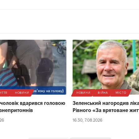
ИТТЯ
НОВИНИ
НОВИНИ
ВІЙНА
МІСТО
 чоловік вдарився головою
Зеленський нагородив ліка
 і знепритомнів
Рівного «За врятоване жит
026
16:30, 7.08.2026