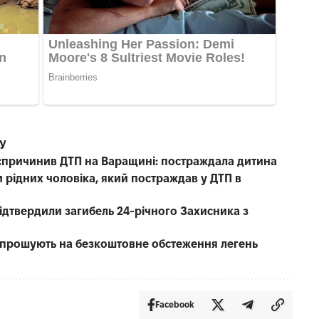
СУ
е спричинив ДТП на Варащині: постраждала дитина
 рідних чоловіка, який постраждав у ДТП в
 підтвердили загибель 24-річного Захисника з
запрошують на безкоштовне обстеження легень
Facebook