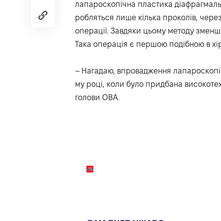
лапароскопічна пластика діафрагмально
робляться лише кілька проколів, через
операції. Завдяки цьому методу зменшу
Така операція є першою подібною в хір
– Нагадаю, впровадження лапароскопіч
му році, коли було придбана високоте
голови ОВА.