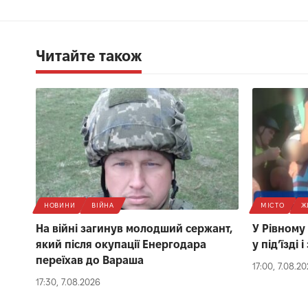
Читайте також
НОВИНИ
ВІЙНА
МІСТО
Ж
На війні загинув молодший сержант,
У Рівному
який після окупації Енергодара
у під’їзді
переїхав до Вараша
17:00, 7.08.2
17:30, 7.08.2026