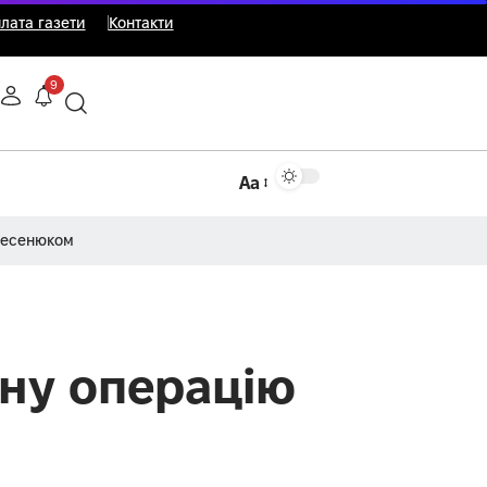
лата газети
Контакти
9
Аа
Несенюком
ьну операцію