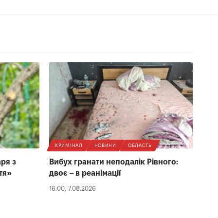
КРИМІНАЛ
НОВИНИ
ОБЛАСТЬ
ря з
Вибух гранати неподалік Рівного:
тя»
двоє – в реанімації
16:00, 7.08.2026