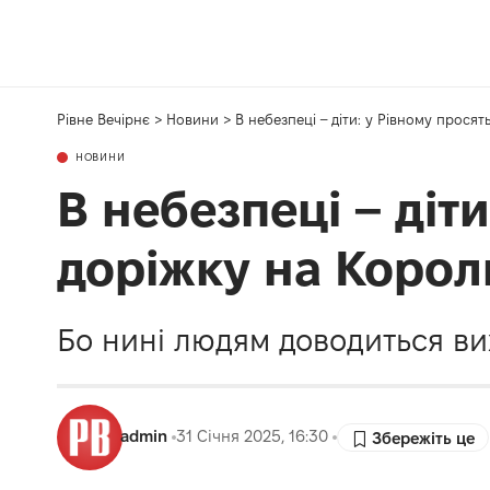
Рівне Вечірнє
>
Новини
>
В небезпеці – діти: у Рівному прося
НОВИНИ
В небезпеці – діт
доріжку на Корол
Бо нині людям доводиться ви
admin
31 Січня 2025, 16:30