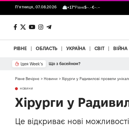
П’ятниця, 07.08.2026
+17°
Рівне
$
--.--
€
--.--
РІВНЕ
ОБЛАСТЬ
УКРАЇНА
СВІТ
ВІЙНА
Ідея Week's
Що з басейном?
Рівне Вечірнє
>
Новини
>
Хірурги у Радивилові провели уніка
НОВИНИ
Хірурги у Радиви
Це відкриває нові можливості