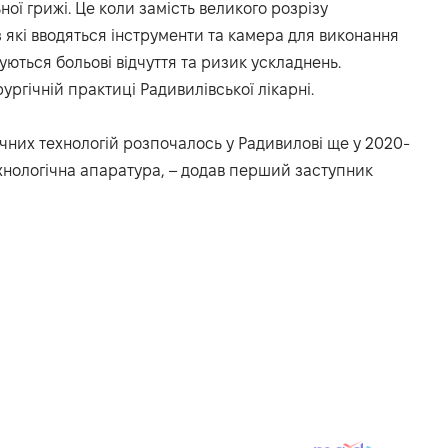
ї грижі. Це коли замість великого розрізу
 які вводяться інструменти та камера для виконання
ються больові відчуття та ризик ускладнень.
ургічній практиці Радивилівської лікарні.
них технологій розпочалось у Радивилові ще у 2020-
хнологічна апаратура, – додав перший заступник