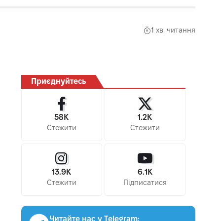
1 хв. читання
Приєднуйтесь
58K
1.2K
Стежити
Стежити
13.9K
6.1K
Стежити
Підписатися
Читайте нас у Telegram: