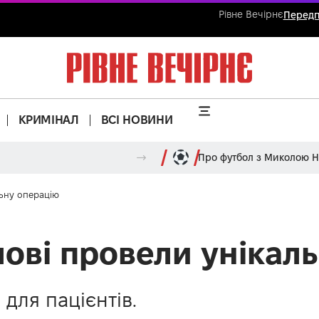
Рівне Вечірнє
Передп
КРИМІНАЛ
ВСІ НОВИНИ
Про футбол з Миколою 
льну операцію
лові провели унікал
 для пацієнтів.