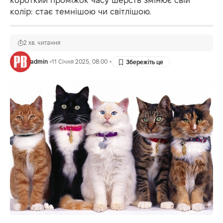
короткий проміжок часу шерсть змінює свій
колір: стає темнішою чи світлішою.
2 хв. читання
admin
11 Січня 2025, 08:00