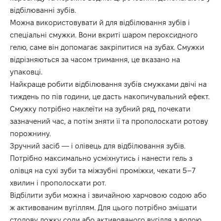
відбілюванні зубів.
Можна використовувати й для відбілювання зубів і
спеціальні смужки. Вони вкриті шаром пероксидного
гелю, саме він допомагає закріпитися на зубах. Смужки
відрізняються за часом тримання, це вказано на
упаковці.
Найкраще робити відбілювання зубів смужками двічі на
тиждень по пів години, це дасть накопичувальний ефект.
Смужку потрібно наклеїти на зубний ряд, почекати
зазначений час, а потім зняти її та прополоскати ротову
порожнину.
Зручний засіб — і олівець для відбілювання зубів.
Потрібно максимально усміхнутись і нанести гель з
олівця на сухі зуби та міжзубні проміжки, чекати 5–7
хвилин і прополоскати рот.
Відбілити зуби можна і звичайною харчовою содою або
ж активованим вугіллям. Для цього потрібно змішати
столову ложку соди або активованого вугілля з водою