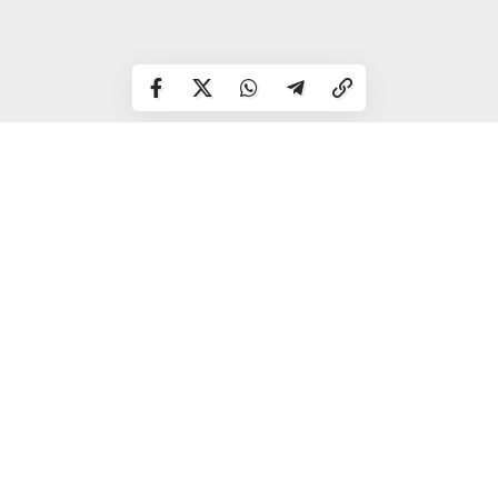
Після зміни корму шерсть змінила свій відтінок.
Шерсть стала темніша або світліша.
Тон шерсті став більш насиченим або блідим.
Заводчики котів чудово знають це правило, тому вони
суворо дотримуються правильного раціону.
Вплив сонячних променів