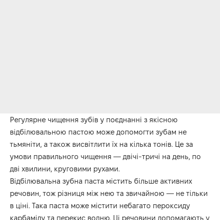
Регулярне чищення зубів у поєднанні з якісною
відбілювальною пастою може допомогти зубам не
тьмяніти, а також висвітлити їх на кілька тонів. Це за
умови правильного чищення — двічі-тричі на день, по
дві хвилини, круговими рухами.
Відбілювальна зубна паста містить більше активних
речовин, тож різниця між нею та звичайною — не тільки
в ціні. Така паста може містити небагато пероксиду
карбаміду та перекис водню. Ці речовини допомагають у