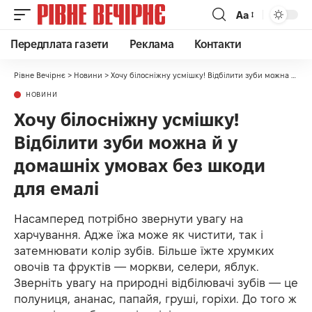
Аа
Передплата газети
Реклама
Контакти
Рівне Вечірнє
>
Новини
>
Хочу білосніжну усмішку! Відбілити зуби можна й у домашніх умовах без шкоди для емалі
НОВИНИ
Хочу білосніжну усмішку!
Відбілити зуби можна й у
домашніх умовах без шкоди
для емалі
Насамперед потрібно звернути увагу на
харчування. Адже їжа може як чистити, так і
затемнювати колір зубів. Більше їжте хрумких
овочів та фруктів — моркви, селери, яблук.
Зверніть увагу на природні відбілювачі зубів — це
полуниця, ананас, папайя, груші, горіхи. До того ж