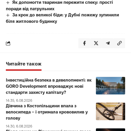
Як допомогти тваринам пережити спеку: прості
поради від патрульних
За крок до великої біди: у Дубні пожежу зупинили
біля житлового будинку
Читайте також
Інвестиційна безпека в девелопменті: як
GORO Development впроваджує нові
стандарти захисту капіталу?
14:35, 6.08.2026
Дівчина з Костопільщини впала з
велосипеда – і отримала крововилив у
голову
14:30, 6.08.2026