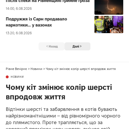
Після спеки на Рівненщині гримне гроза
14:00, 6.08.2026
Подружжя із Сарн продавало
наркотики… у вазонах
13:20, 6.08.2026
Назад
Далі
Рівне Вечірнє
>
Новини
>
Чому кіт змінює колір шерсті впродовж життя
НОВИНИ
Чому кіт змінює колір шерсті
впродовж життя
Відтінки шерсті та забарвлення в котів бувають
найрізноманітнішими – від рівномірного чорного
до плямистого. Проте трапляється, що за