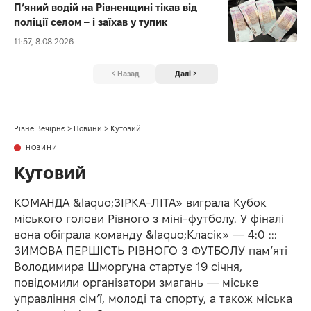
П’яний водій на Рівненщині тікав від
поліції селом – і заїхав у тупик
11:57, 8.08.2026
Назад
Далі
Рівне Вечірнє
>
Новини
>
Кутовий
НОВИНИ
Кутовий
КОМАНДА &laquo;ЗІРКА-ЛІТА» виграла Кубок
міського голови Рівного з міні-футболу. У фіналі
вона обіграла команду &laquo;Класік» — 4:0 :::
ЗИМОВА ПЕРШІСТЬ РІВНОГО З ФУТБОЛУ пам’яті
Володимира Шморгуна стартує 19 січня,
повідомили організатори змагань — міське
управління сім’ї, молоді та спорту, а також міська