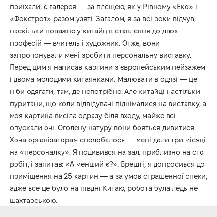
приїхали, є галерея — за площею, як у Рівному «Еко» і
«Фокстрот» разом узяті. Загалом, я за всі роки відчув,
наскільки поважне у китайців ставлення до двох
професій — вчитель і художник. Отже, вони
запропонували мені зробити персональну виставку.
Перед цим я написав картини з європейським пейзажем
і двома молодими китаянками. Малювати в одязі — це
ніби одягати, там, де непотрібно. Але китайці настільки
пуритани, що коли відвідувачі піднімалися на виставку, а
моя картина висіла одразу біля входу, майже всі
опускали очі. Оголену натуру вони бояться дивитися.
Хоча організаторам сподобалося — мені дали три місяці
на «персоналку». Я подивився на зал, приблизно на сто
робіт, і запитав: «А менший є?». Врешті, я допросився до
приміщення на 25 картин — а за умов страшенної спеки,
адже все це було на півдні Китаю, робота була ледь не
шахтарською.