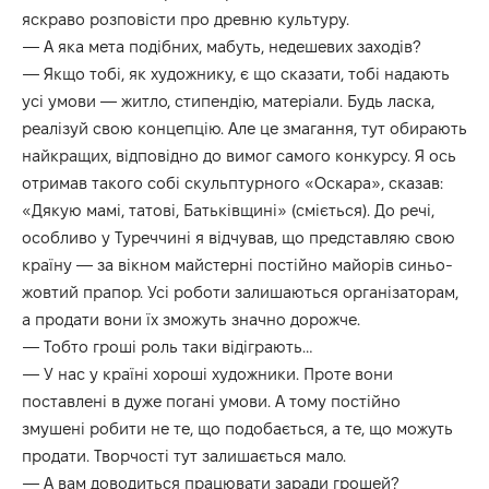
яскраво розповісти про древню культуру.
— А яка мета подібних, мабуть, недешевих заходів?
— Якщо тобі, як художнику, є що сказати, тобі надають
усі умови — житло, стипендію, матеріали. Будь ласка,
реалізуй свою концепцію. Але це змагання, тут обирають
найкращих, відповідно до вимог самого конкурсу. Я ось
отримав такого собі скульптурного «Оскара», сказав:
«Дякую мамі, татові, Батьківщині» (сміється). До речі,
особливо у Туреччині я відчував, що представляю свою
країну — за вікном майстерні постійно майорів синьо-
жовтий прапор. Усі роботи залишаються організаторам,
а продати вони їх зможуть значно дорожче.
— Тобто гроші роль таки відіграють…
— У нас у країні хороші художники. Проте вони
поставлені в дуже погані умови. А тому постійно
змушені робити не те, що подобається, а те, що можуть
продати. Творчості тут залишається мало.
— А вам доводиться працювати заради грошей?