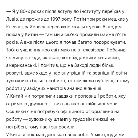
— Я у 80-х роках після вступу до інституту переїхав у
Львів, де прожив до 1997 року. Потім три роки мешкав у
Клевані, займався переважно скульптурою. А згодом
поїхав у Китай — там ми з сім’єю прожили майже п’ять
років. А вже після цього я почав багато подорожувати.
Тобто уявлення про світ маю не з телевізора. Побачив,
як живуть люди, як працюють художники китайські,
американські. І помітив, що на Заході люди більш
розкуті, адже якщо у нас внутрішній та зовнішній світи
художників більш особисті, то там люди публічні, а тому
роботи у західних майстрів значно вільніші.
У Китай ми потрапили завдяки пропозиції роботи, яку
отримала дружина — викладачка англійської мови.
Оскільки я не потребую офіційного оформлення на
роботу — художнику штамп у трудовій книжці не
потрібен, тому нас і запросили.
У Китаї я показав декілька своїх робіт. У місті, куди ми