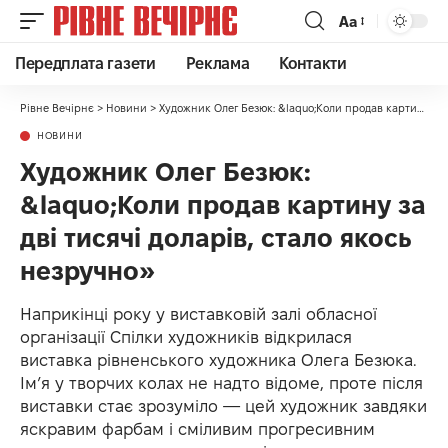
Аа
Передплата газети
Реклама
Контакти
Рівне Вечірнє
>
Новини
>
Художник Олег Безюк: &laquo;Коли продав картину за дві тисячі доларів, стало якось незручно»
НОВИНИ
Художник Олег Безюк:
&laquo;Коли продав картину за
дві тисячі доларів, стало якось
незручно»
Наприкінці року у виставковій залі обласної
організації Спілки художників відкрилася
виставка рівненського художника Олега Безюка.
Ім’я у творчих колах не надто відоме, проте після
виставки стає зрозуміло — цей художник завдяки
яскравим фарбам і сміливим прогресивним