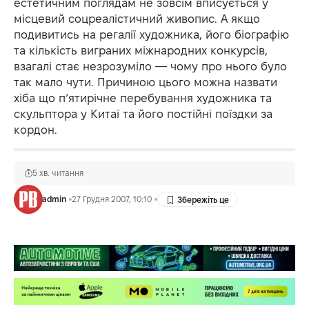
естетичним поглядам не зовсім вписується у
місцевий соцреалістичний живопис. А якщо
подивитись на регалії художника, його біографію
та кількість виграних міжнародних конкурсів,
взагалі стає незрозуміло — чому про нього було
так мало чути. Причиною цього можна назвати
хіба що п’ятирічне перебування художника та
скульптора у Китаї та його постійні поїздки за
кордон.
5 хв. читання
admin
27 Грудня 2007, 10:10