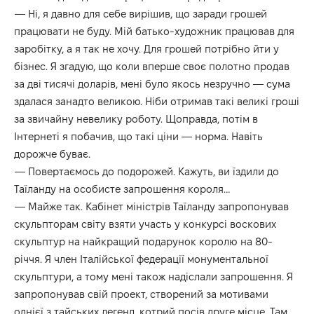
— Ні, я давно для себе вирішив, що заради грошей
працювати не буду. Мій батько-художник працював для
заробітку, а я так не хочу. Для грошей потрібно йти у
бізнес. Я згадую, що коли вперше своє полотно продав
за дві тисячі доларів, мені було якось незручно — сума
здалася занадто великою. Ніби отримав такі великі гроші
за звичайну невелику роботу. Щоправда, потім в
Інтернеті я побачив, що такі ціни — норма. Навіть
дорожче буває.
— Повертаємось до подорожей. Кажуть, ви їздили до
Таїланду на особисте запрошення короля…
— Майже так. Кабінет міністрів Таїланду запропонував
скульпторам світу взяти участь у конкурсі воскових
скульптур на найкращий подарунок королю на 80-
річчя. Я член Італійської федерації монументальної
скульптури, а тому мені також надіслали запрошення. Я
запропонував свій проект, створений за мотивами
однієї з тайських легенд, котрий посів друге місце. Там