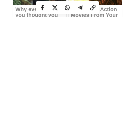
Салат із молодим горошком і фетою. Рецепт дня
На Закарпатті зіткнулися 16-річний та ….10-річний