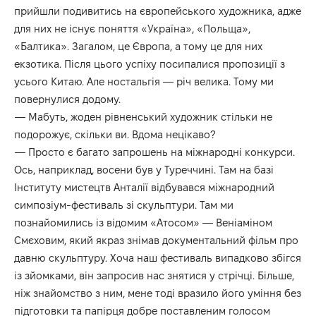
прийшли подивитись на європейського художника, адже
для них не існує поняття «Україна», «Польща»,
«Балтика». Загалом, це Європа, а тому це для них
екзотика. Після цього успіху посипалися пропозиції з
усього Китаю. Але ностальгія — річ велика. Тому ми
повернулися додому.
— Мабуть, жоден рівненський художник стільки не
подорожує, скільки ви. Вдома нецікаво?
— Просто є багато запрошень на міжнародні конкурси.
Ось, наприклад, восени був у Туреччині. Там на базі
Інституту мистецтв Анталії відбувався міжнародний
симпозіум-фестиваль зі скульптури. Там ми
познайомились із відомим «Атосом» — Веніаміном
Смєховим, який якраз знімав документальний фільм про
давню скульптуру. Хоча наш фестиваль випадково збігся
із зйомками, він запросив нас знятися у стрічці. Більше,
ніж знайомство з ним, мене тоді вразило його уміння без
підготовки та папірця добре поставленим голосом