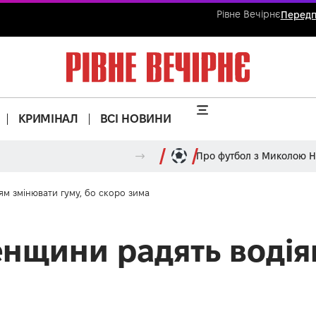
Рівне Вечірнє
Передп
КРИМІНАЛ
ВСІ НОВИНИ
Про футбол з Миколою 
ям змінювати гуму, бо скоро зима
енщини радять водія