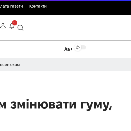
лата газети
Контакти
9
Аа
Несенюком
м змінювати гуму,