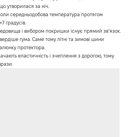
о утворилася за ніч.
 коли середньодобова температура протягом
+7 градусів.
довища і вибором покришки існує прямий зв’язок.
ердіше гума. Саме тому літні та зимові шини
малюнку протектора.
ачають еластичність і зчеплення з дорогою, тому
врази.