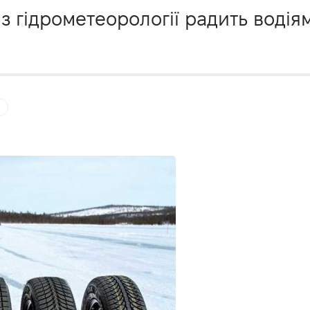
 гідрометеорології радить водіям