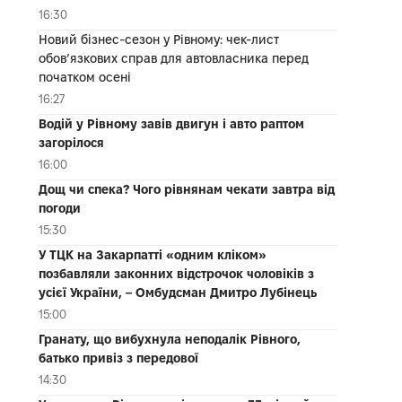
16:30
Новий бізнес-сезон у Рівному: чек-лист
обов’язкових справ для автовласника перед
початком осені
16:27
Водій у Рівному завів двигун і авто раптом
загорілося
16:00
Дощ чи спека? Чого рівнянам чекати завтра від
погоди
15:30
У ТЦК на Закарпатті «одним кліком»
позбавляли законних відстрочок чоловіків з
усієї України, – Омбудсман Дмитро Лубінець
15:00
Гранату, що вибухнула неподалік Рівного,
батько привіз з передової
14:30