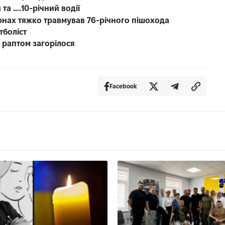
 та ….10-річний водії
рнах тяжко травмував 76-річного пішохода
тболіст
о раптом загорілося
Facebook