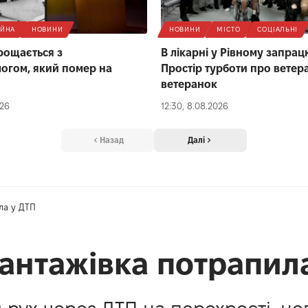
ІЙНА
НОВИНИ
НОВИНИ
МІСТО
СОЦІАЛЬНІ
рощається з
В лікарні у Рівному запра
логом, який помер на
Простір турботи про ветера
ветеранок
026
12:30, 8.08.2026
Назад
Далі
ла у ДТП
вантажівка потрапил