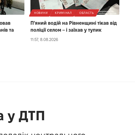
НОВИНИ
КРИМІНАЛ
ОБЛАСТЬ
цював
П’яний водій на Рівненщині тікав від
нів та
поліції селом – і заїхав у тупик
11:57, 8.08.2026
а у ДТП