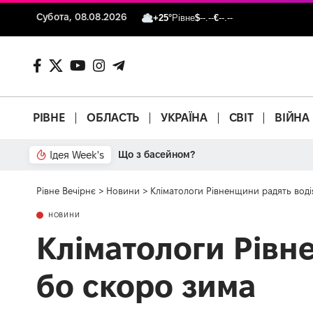
Субота, 08.08.2026
+25°
Рівне
$
--.--
€
--.--
РІВНЕ
ОБЛАСТЬ
УКРАЇНА
СВІТ
ВІЙНА
Ідея Week's
Від паркану до картонки
Рівне Вечірнє
>
Новини
>
Кліматологи Рівненщини радять воді
НОВИНИ
Кліматологи Рівн
бо скоро зима