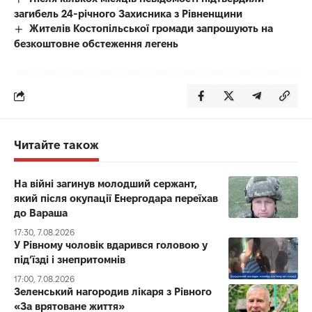
загибель 24-річного Захисника з Рівненщини
Жителів Костопільської громади запрошують на
безкоштовне обстеження легень
Читайте також
На війні загинув молодший сержант,
який після окупації Енергодара переїхав
до Вараша
17:30, 7.08.2026
У Рівному чоловік вдарився головою у
під’їзді і знепритомнів
17:00, 7.08.2026
Зеленський нагородив лікаря з Рівного
«За врятоване життя»