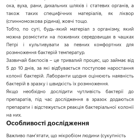
ока, вуха, рани, дихальних шляхів і статевих органів, а
також таких специфічних матеріалів, як ліквор
(спинномозкова рідина), жовчі тощо.
Тобто, по суті, будь-який матеріал з організму, який
можна розмістити на поживних середовищах в чашках
Петрі і культивувати за певних комфортних для
розмноження бактерій температур.
Зазвичай бакпосів – це тривалий процес, що займає від
5 до 10 днів, за які відбувається поступове наростання
колонії бактерій. Лаборанти щодня оцінюють наявність
бактерій в зразку і швидкість їх розмноження.
Якщо необхідно дослідити чутливість бактерії до
препаратів, під час дослідження в зразок додаються
препарати і відстежується реакція бактеріальної колонії
на них.
Особливості дослідження
Важливо пам’ятати, що мікробіом людини (сукупність