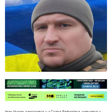
Іван Чумак народився у с.Стара Рафалівка, навчався у