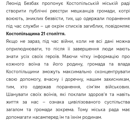
Леонід Безбах пропонує Костопільській міській раді
створити публічні реєстри мешканців громади, котрі
воюють, зниклих безвісти, тих, що одержали поранення
під час служби – це окрім списків загиблих, повідомляє
Костопільщина 21 століття.
Якщо не зараз, під час війни, коли не всі дані можна
оприлюднювати, то після її завершення люди мають
знати усіх своїх героїв. Маючи чітку інформацію про
кожного воїна та його родину, громада та влада
Костопільщини зможуть максимально сконцентрувати
свою допомогу, вчасну і доречну, нашим захисникам,
тим, хто одержав поранення, сімʼям військових.
Шанувати своїх воїнів, які поклали здоров’я та навіть
життя за нас – ознака цивілізованого суспільства
загалом та громади зокрема. Тому міська рада має
допомагати насамперед їм та їхнім родинам.