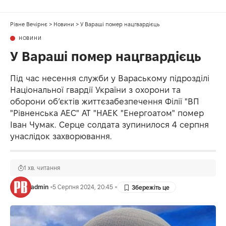
Рівне Вечірнє
>
Новини
>
У Вараші помер нацгвардієць
НОВИНИ
У Вараші помер нацгвардієць
Під час несення служби у Вараському підрозділі
Національної гвардії України з охорони та
оборони об’єктів життєзабезпечення Філії "ВП
"Рівненська АЕС" АТ "НАЕК "Енергоатом" помер
Іван Чумак. Серце солдата зупинилося 4 серпня
унаслідок захворювання.
1 хв. читання
admin
5 Серпня 2024, 20:45