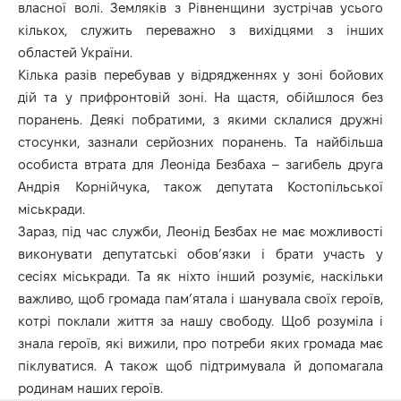
власної волі. Земляків з Рівненщини зустрічав усього
кількох, служить переважно з вихідцями з інших
областей України.
Кілька разів перебував у відрядженнях у зоні бойових
дій та у прифронтовій зоні. На щастя, обійшлося без
поранень. Деякі побратими, з якими склалися дружні
стосунки, зазнали серйозних поранень. Та найбільша
особиста втрата для Леоніда Безбаха – загибель друга
Андрія Корнійчука
, також депутата Костопільської
міськради.
Зараз, під час служби, Леонід Безбах не має можливості
виконувати депутатські обов’язки і брати участь у
сесіях міськради. Та як ніхто інший розуміє, наскільки
важливо, щоб громада пам’ятала і шанувала своїх героїв,
котрі поклали життя за нашу свободу. Щоб розуміла і
знала героїв, які вижили, про потреби яких громада має
піклуватися. А також щоб підтримувала й допомагала
родинам наших героїв.