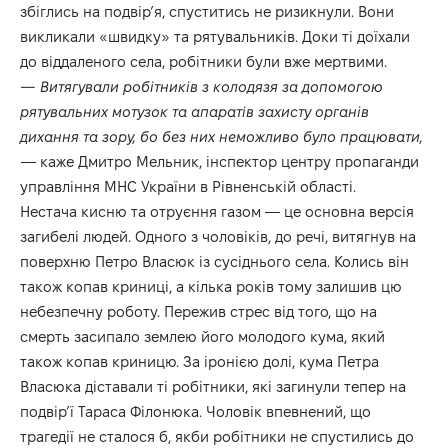
збіглись на подвір’я, спуститись не ризикнули. Вони
викликали «швидку» та рятувальників. Доки ті доїхали
до віддаленого села, робітники були вже мертвими.
— Витягували робітників з колодязя за допомогою
рятувальних мотузок та апаратів захисту органів
дихання та зору, бо без них неможливо було працювати,
— каже Дмитро Мельник, інспектор центру пропаганди
управління МНС України в Рівненській області.
Нестача кисню та отруєння газом — це основна версія
загибелі людей. Одного з чоловіків, до речі, витягнув на
поверхню Петро Власюк із сусіднього села. Колись він
також копав криниці, а кілька років тому залишив цю
небезпечну роботу. Пережив стрес від того, що на
смерть засипало землею його молодого кума, який
також копав криницю. За іронією долі, кума Петра
Власюка діставали ті робітники, які загинули тепер на
подвір’ї Тараса Філонюка. Чоловік впевнений, що
трагедії не сталося б, якби робітники не спустились до