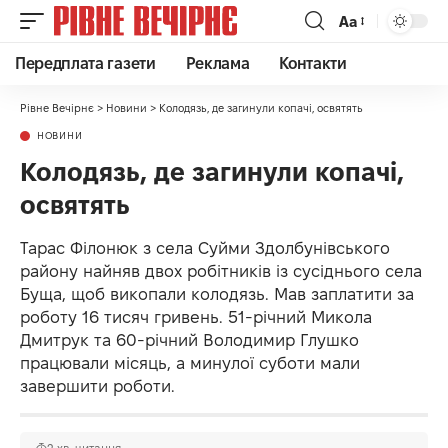
Аа
Передплата газети
Реклама
Контакти
Рівне Вечірнє
>
Новини
>
Колодязь, де загинули копачі, освятять
НОВИНИ
Колодязь, де загинули копачі,
освятять
Тарас Філонюк з села Суйми Здолбунівського
району найняв двох робітників із сусіднього села
Буща, щоб викопали колодязь. Мав заплатити за
роботу 16 тисяч гривень. 51-річний Микола
Дмитрук та 60-річний Володимир Глушко
працювали місяць, а минулої суботи мали
завершити роботи.