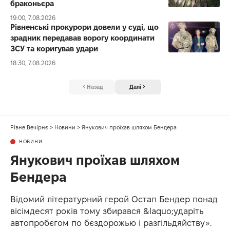
браконьєра
19:00, 7.08.2026
Рівненські прокурори довели у суді, що
зрадник передавав ворогу координати
ЗСУ та коригував удари
18:30, 7.08.2026
Назад
Далі
Рівне Вечірнє
>
Новини
>
Янукович проїхав шляхом Бендера
НОВИНИ
Янукович проїхав шляхом
Бендера
Відомий літературний герой Остап Бендер понад
вісімдесят років тому збирався &laquo;ударіть
автопробєгом по бєздорожью і разгільдяйству».