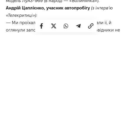
модель ЛуАЗ-969 (в народі — «Волинянка»).
Андрій Цаплієнко, учасник автопробігу
(з інтерв’ю
«Телекритиці»):
— Ми проїхали цією трасою, коли прокладали її, й
оглянули заповідники. Ми заїжджали в заповідники не
досить глибоко. І я на власні очі бачив, яким
варварським методом ведеться там вирубка лісів.
Перегони нині у центрі уваги, в тому числі й екологів.
Вони справедливо побоюються, що гонка пройде через
заповідники, хоча заявлено, що вона пройде краями
таких територій. Але протистояння організаторів гонки
й екологів (та певних політичних сил) набуло такого
некоректного характеру, що я починаю підозрювати
найгірше: дехто просто не бажає, щоб телебачення
зафіксувало вирубки, які ми бачили.