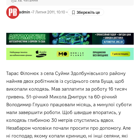
2 хв. читання
admin
7 Липня 2011, 10:10
Тарас Філонюк з села Суйми Здолбунівського району
найняв двох робітників із сусіднього села Буща, щоб
викопали колодязь. Мав заплатити за роботу 16 тисяч
гривень. 51-річний Микола Дмитрук та 60-річний
Володимир Глушко працювали місяць, а минулої суботи
мали завершити роботи. Щоб швидше впоратись, у
колодязь глибиною 30 метрів спустились вдвох.
Незабаром чоловіки почали просити про допомогу. Але
ні господар, якому копали криницю, ні інші селяни, які