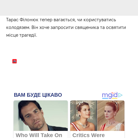
Тарас Філонюк тепер вагається, чи користуватись
колодязем. Він хоче запросити священика та освятити
місце трагедії.