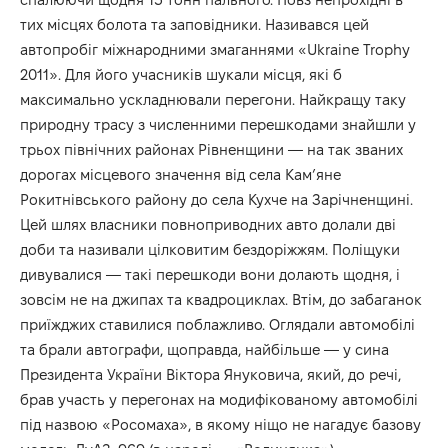
тих місцях болота та заповідники. Називався цей
автопробіг міжнародними змаганнями «Ukraine Trophy
2011». Для його учасників шукали місця, які б
максимально ускладнювали перегони. Найкращу таку
природну трасу з численними перешкодами знайшли у
трьох північних районах Рівненщини — на так званих
дорогах місцевого значення від села Кам’яне
Рокитнівського району до села Кухче на Зарічненщині.
Цей шлях власники повноприводних авто долали дві
доби та називали цілковитим бездоріжжям. Поліщуки
дивувалися — такі перешкоди вони долають щодня, і
зовсім не на джипах та квадроциклах. Втім, до забаганок
приїжджих ставилися поблажливо. Оглядали автомобілі
та брали автографи, щоправда, найбільше — у сина
Президента України Віктора Януковича, який, до речі,
брав участь у перегонах на модифікованому автомобілі
під назвою «Росомаха», в якому ніщо не нагадує базову