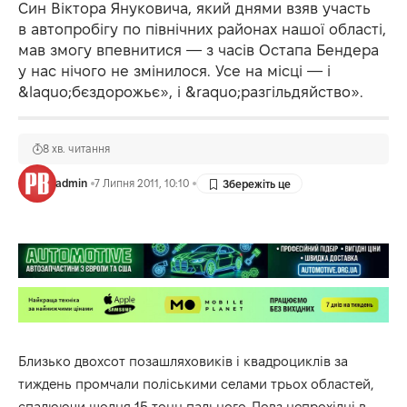
Син Віктора Януковича, який днями взяв участь
в автопробігу по північних районах нашої області,
мав змогу впевнитися — з часів Остапа Бендера
у нас нічого не змінилося. Усе на місці — і
&laquo;бєздорожьє», і &raquo;разгільдяйство».
8 хв. читання
admin
7 Липня 2011, 10:10
Близько двохсот позашляховиків і квадроциклів за
тиждень промчали поліськими селами трьох областей,
спалюючи щодня 15 тонн пального. Повз непрохідні в