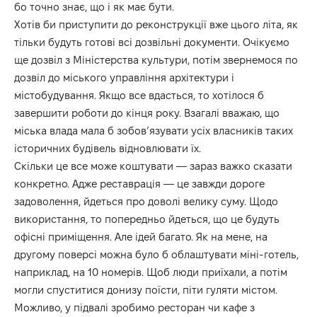
бо точно знає, що і як має бути.
Хотів би приступити до реконструкції вже цього літа, як
тільки будуть готові всі дозвільні документи. Очікуємо
ще дозвіл з Міністерства культури, потім звернемося по
дозвіл до міського управління архітектури і
містобудування. Якщо все вдасться, то хотілося б
завершити роботи до кінця року. Взагалі вважаю, що
міська влада мала б зобов’язувати усіх власників таких
історичних будівель відновлювати їх.
Скільки це все може коштувати — зараз важко сказати
конкретно. Адже реставрація — це завжди дороге
задоволення, йдеться про доволі велику суму. Щодо
використання, то попередньо йдеться, що це будуть
офісні приміщення. Але ідей багато. Як на мене, на
другому поверсі можна було б облаштувати міні-готель,
наприклад, на 10 номерів. Щоб люди приїхали, а потім
могли спуститися донизу поїсти, піти гуляти містом.
Можливо, у підвалі зробимо ресторан чи кафе з