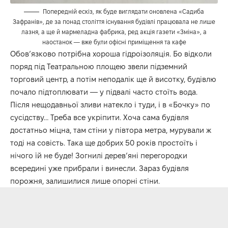
Попередній ескіз, як буде виглядати оновлена «Садиба
Зафранів», де за понад століття існування будівлі працювала не лише
лазня, а ще й мармеладна фабрика, ред акція газети «Зміна», а
наостанок — вже були офісні приміщення та кафе
Обов’язково потрібна хороша гідроізоляція. Бо відколи
поряд під Театральною площею звели підземний
торговий центр, а потім неподалік ще й висотку, будівлю
почало підтоплювати — у підвалі часто стоїть вода.
Після нещодавньої зливи натекло і туди, і в «Бочку» по
сусідству… Треба все укріпити. Хоча сама будівля
достатньо міцна, там стіни у півтора метра, мурували ж
тоді на совість. Така ще добрих 50 років простоїть і
нічого їй не буде! Зогнилі дерев’яні перегородки
всередині уже прибрали і винесли. Зараз будівля
порожня, залишилися лише опорні стіни.