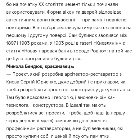
бо на початку ХХ століття цемент тільки починали
використовувати. Форма вікон та дверей відповідає
автентичним, вони післявоєнні — при заміні повністю
повторимо. В інтер’єрі реставруватимуться склепіння на
першому і другому поверсі. Сам будинок зводився між
1897 і 1903 роками. У 1903 році в газеті «Києвлянін» є
стаття «Новая паровая баня в городе Ровно»: на той час
це було прогресивне будівництво.
Микола Бендюк, краєзнавець:
— Проєкт, який розробив архітектор-реставратор з
Києва Сергій Юрченко, дуже добрий і є прикладом, як
треба розробляти проєктно-кошторисну документацію.
Там було враховано і геологію, і висновки хіміка-
технолога, і конструктора. В ідеалі так мають
розроблятися всі проєкти, і треба, щоб наші (в першу
чергу державні музеї) замовляли дослідження
професійним реставраторам, а не будівельникам, які
просто купили собі ліцензії й псують пам’ятки.