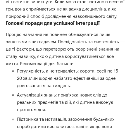
він встигне виникнути. Коли мова стає частиною веселої
гри, вона сприймається не як важка дисципліна, а як
природний спосіб дослідження навколишнього світу.
Головні поради для успішної інтеграції
Процес навчання не повинен обмежуватися лише
заняттями з викладачем. Послідовність та системність —
це ті фактори, що перетворюють розрізнені знання на
сталу навичку, якою дитина користуватиметься все
життя. Рекомендації для батьків:
Регулярність, а не тривалість: короткі сесії по 15–
20 хвилин щодня набагато ефективніші за одне
довге заняття на тиждень.
Актуалізація знань: прив’язка нових слів до
реальних предметів та дій, які дитина виконує
протягом дня.
Підтримка та мотивація: заохочення будь-яких
спроб дитини висловитися, навіть якщо вони