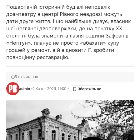
Пошарпаній історичній будівлі неподалік
драмтеатру в центрі Рівного невдовзі можуть
дати друге життя. І що найбільше дивує, власник
цієї цегляної двоповерхівки, де на початку ХХ
століття була знаменита лазня родини Зафранів
«Нептун», планує не просто «вбахати» купу
грошей у ремонт, а й відновити її, зробити
повноцінну реставрацію.
5 хв. читання
admin
2 Квітня 2023, 11:00