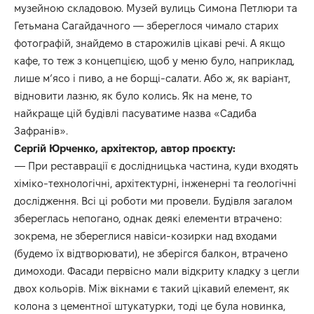
музейною складовою. Музей вулиць Симона Петлюри та
Гетьмана Сагайдачного — збереглося чимало старих
фотографій, знайдемо в старожилів цікаві речі. А якщо
кафе, то теж з концепцією, щоб у меню було, наприклад,
лише м’ясо і пиво, а не борщі-салати. Або ж, як варіант,
відновити лазню, як було колись. Як на мене, то
найкраще цій будівлі пасуватиме назва «Садиба
Зафранів».
Сергій Юрченко, архітектор, автор проєкту:
— При реставрації є дослідницька частина, куди входять
хіміко-технологічні, архітектурні, інженерні та геологічні
дослідження. Всі ці роботи ми провели. Будівля загалом
збереглась непогано, однак деякі елементи втрачено:
зокрема, не збереглися навіси-козирки над входами
(будемо їх відтворювати), не зберігся балкон, втрачено
димоходи. Фасади первісно мали відкриту кладку з цегли
двох кольорів. Між вікнами є такий цікавий елемент, як
колона з цементної штукатурки, тоді це була новинка,