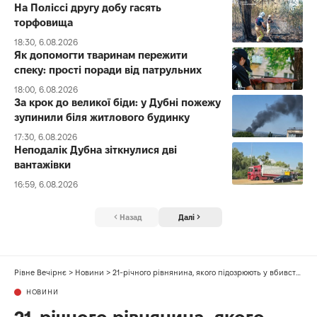
На Поліссі другу добу гасять
торфовища
18:30, 6.08.2026
Як допомогти тваринам пережити
спеку: прості поради від патрульних
18:00, 6.08.2026
За крок до великої біди: у Дубні пожежу
зупинили біля житлового будинку
17:30, 6.08.2026
Неподалік Дубна зіткнулися дві
вантажівки
16:59, 6.08.2026
Назад
Далі
Рівне Вечірнє
>
Новини
>
21-річного рівнянина, якого підозрюють у вбивстві, затримали на Київщині
НОВИНИ