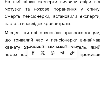
На шиї жінки експерти виявили сліди від
мотузки та ножове поранення у спину.
Смерть пенсіонерки, встановили експерти,
настала внаслідок крововтрати.
Місцеві жителі розповіли правоохоронцям,
що тривалий час у пенсіонерки винаймав
кімнату 21-річний місцевий житель, який
через постійні сварки з рідними проживав
окремо.
Хлопець за вчинення низки майнових
злочинів, будучи ще неповнолітнім,
неодноразово потрапляв у поле зору
правоохоронців. Крім того, він був судимий
за дезертирство.