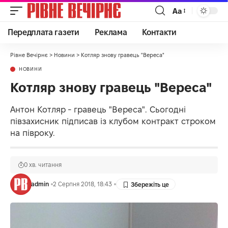
Аа
Передплата газети
Реклама
Контакти
Рівне Вечірнє
>
Новини
>
Котляр знову гравець "Вереса"
НОВИНИ
Котляр знову гравець "Вереса"
Антон Котляр - гравець "Вереса". Сьогодні
півзахисник підписав із клубом контракт строком
на півроку.
0 хв. читання
admin
2 Серпня 2018, 18:43