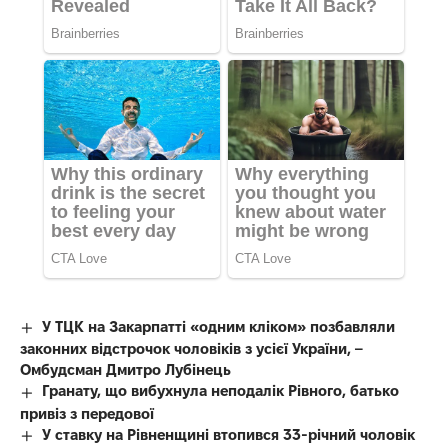
У ТЦК на Закарпатті «одним кліком» позбавляли
законних відстрочок чоловіків з усієї України, –
Омбудсман Дмитро Лубінець
Гранату, що вибухнула неподалік Рівного, батько
привіз з передової
У ставку на Рівненщині втопився 33-річний чоловік