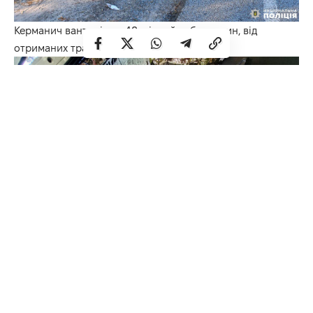
Керманич вантажівки, 48-річний дубенчанин, від
отриманих травм загинув на місці.
Водій легковика не постраждав. Попередньо, був
тверезий, однак у нього відібрані біологічні зразки.