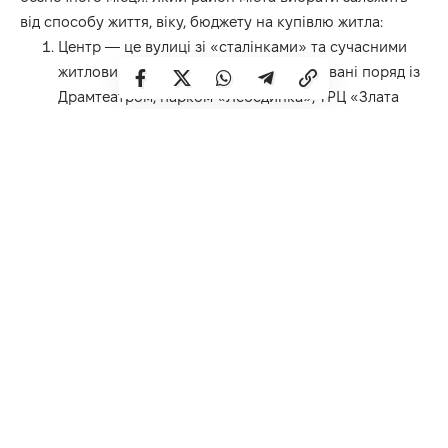
від способу життя, віку, бюджету на купівлю житла:
Центр — це вулиці зі «сталінками» та сучасними
житловими комплексами, що розташовані поряд із
Драмтеатром, парком «Лебединка», ТРЦ «Злата
Плаза». Зручний, престижний, дорогий район з
найвищими цінами на житло.
Грабник — престижний район міста поряд із
центром і парком ім. Шевченка. Підходить молодим
родинам з дітьми, які хочуть жити на межі
галасливого центру та затишної зеленої зони.
Ювілейний та Північний — розвинені спальні
райони Рівного зі зручною транспортною
розв’язкою, школами, садочками, торговельними
центрами.
Унікальною локацією є житловий комплекс «На
Щасливому». Це мінімісто з чудовими умовами для
життя, цегляними будинками, величезним приватним