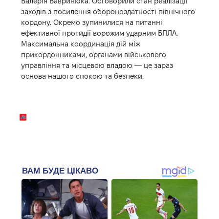
Валерія Вавринюка. Обговорили стан реалізації
заходів з посилення обороноздатності північного
кордону. Окремо зупинилися на питанні
ефективної протидії ворожим ударним БПЛА.
Максимальна координація дій між
прикордонниками, органами військового
управління та місцевою владою — це зараз
основа нашого спокою та безпеки.