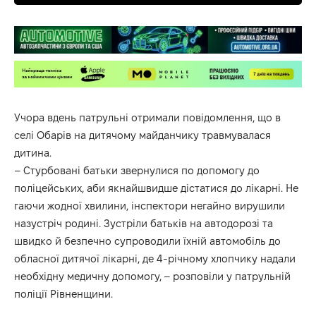
Учора вдень патрульні отримали повідомлення, що в
селі Обарів на дитячому майданчику травмувалася
дитина.
– Стурбовані батьки звернулися по допомогу до
поліцейських, аби якнайшвидше дістатися до лікарні. Не
гаючи жодної хвилини, інспектори негайно вирушили
назустріч родині. Зустріли батьків на автодорозі та
швидко й безпечно супроводили їхній автомобіль до
обласної дитячої лікарні, де 4-річному хлопчику надали
необхідну медичну допомогу, – розповіли у патрульній
поліції Рівненщини.