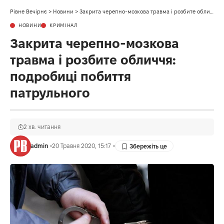
Рівне Вечірнє
>
Новини
>
Закрита черепно-мозкова травма і розбите обличчя: подробиці побиття патрульного
НОВИНИ
КРИМІНАЛ
Закрита черепно-мозкова
травма і розбите обличчя:
подробиці побиття
патрульного
2 хв. читання
admin
20 Травня 2020, 15:17