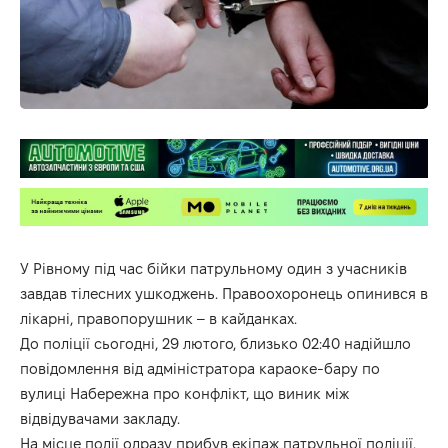
У Рівному під час бійки патрульному один з учасників
завдав тілесних ушкоджень. Правоохоронець опинився в
лікарні, правопорушник – в кайданках.
До поліції сьогодні, 29 лютого, близько 02:40 надійшло
повідомлення від адміністратора караоке-бару по
вулиці Набережна про конфлікт, що виник між
відвідувачами закладу.
На місце події одразу прибув екіпаж патрульної поліції.