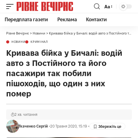
Аа
Передплата газети
Реклама
Контакти
Рівне Вечірнє
>
Новини
>
Кривава бійка у Бичалі: водій авто з Постійного та його пасажири так побили пішоходів, що один з них помер
НОВИНИ
КРИМІНАЛ
Кривава бійка у Бичалі: водій
авто з Постійного та його
пасажири так побили
пішоходів, що один з них
помер
2 хв. читання
Ткаченко Сергій
20 Травня 2020, 15:19