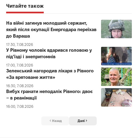
Читайте також
На війні загинув молодший сержант,
який після окупації Енергодара переїхав
до Вараша
17:30, 7.08.2026
У Рівному чоловік вдарився головою у
під’їзді і знепритомнів
17:00, 7.08.2026
Зеленський нагородив лікаря з Рівного
«За врятоване життя»
16:30, 7.08.2026
Вибух гранати неподалік Рівного: двоє
– в реанімації
16:00, 7.08.2026
Назад
Далі