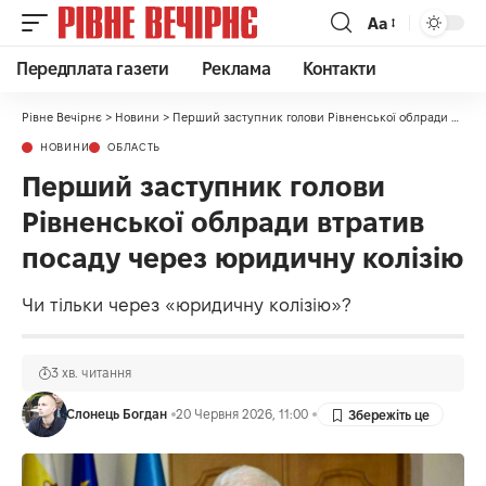
Аа
Передплата газети
Реклама
Контакти
Рівне Вечірнє
>
Новини
>
Перший заступник голови Рівненської облради втратив посаду через юридичну колізію
НОВИНИ
ОБЛАСТЬ
Перший заступник голови
Рівненської облради втратив
посаду через юридичну колізію
Чи тільки через «юридичну колізію»?
3 хв. читання
Слонець Богдан
20 Червня 2026, 11:00