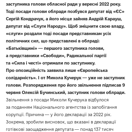
заступника голови обласної ради у вересні 2022 року.
Тоді посади голови облради позбувся депутат від «ЄС»
Сергій Кондрачук, а його місце зайняв Андрій Карауш,
депутат від «Слуги Народу». Щоб зміцнити свою владу,
«слуги» роздали тоді посади представникам усіх
політичних сил, що представлені в облраді:
«Батьківщині» — першого заступника голови,
а представники «Свободи», Радикальної партії
та «Сила і честі» отримали по заступнику.
Про опозиційність заявила лише «Європейська
солідарність». І от Микола Кучерук — уже не заступник
голови. Розпорядження про його звільнення підписав 9
червня
Олексій Бучинський, заступник голови облради.
Звільнення з посади Миколи Кучерука відбулося
за поданням Національного агентства із запобігання
корупції. Причина — у його декларації за 2022 рік.
Зокрема, зробили висновок, що вказані в декларації
готівкові заощадження депутата — понад 137 тисяч