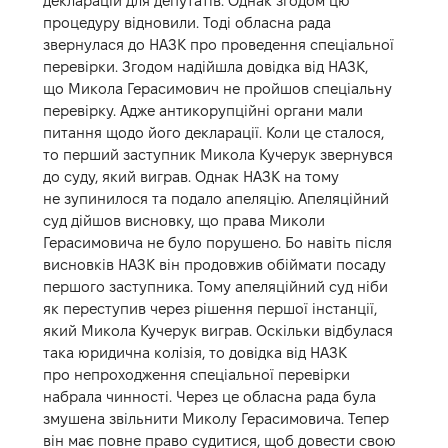
декларацій для депутатів. Однак згодом цю
процедуру відновили. Тоді обласна рада
звернулася до НАЗК про проведення спеціальної
перевірки. Згодом надійшла довідка від НАЗК,
що Микола Герасимович не пройшов спеціальну
перевірку. Адже антикорупційні органи мали
питання щодо його декларації. Коли це сталося,
то перший заступник Микола Кучерук звернувся
до суду, який виграв. Однак НАЗК на тому
не зупинилося та подало апеляцію. Апеляційний
суд дійшов висновку, що права Миколи
Герасимовича не було порушено. Бо навіть після
висновків НАЗК він продовжив обіймати посаду
першого заступника. Тому апеляційний суд ніби
як переступив через рішення першої інстанції,
який Микола Кучерук виграв. Оскільки відбулася
така юридична колізія, то довідка від НАЗК
про непроходження спеціальної перевірки
набрала чинності. Через це обласна рада була
змушена звільнити Миколу Герасимовича. Тепер
він має повне право судитися, щоб довести свою