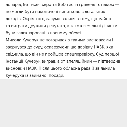
доларів, 95 тисяч євро та 850 тисяч гривень готівкою —
не могли бути накопичені винятково з легальних
доходів. Окрім того, засумнівалися в тому, що майно
та витрати дружини депутата, а також земельні ділянки
були задекларовані в повному обсязі.
Микола Кучерук не погодився з такими висновками і
звернувся до суду, оскаржуючи цю довідку НАЗК, яка
свідчила, що він не пройшов спецперевірку. Суд першої
інстанції Кучерук виграв, а от апеляційний — підтвердив
висновки НАЗК. Після цього обласна рада й звільнила
Кучерука із займаної посади.