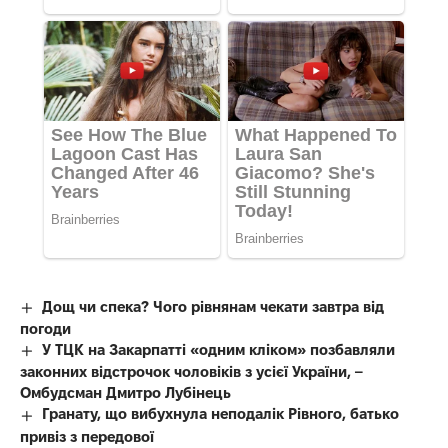
Дощ чи спека? Чого рівнянам чекати завтра від
погоди
У ТЦК на Закарпатті «одним кліком» позбавляли
законних відстрочок чоловіків з усієї України, –
Омбудсман Дмитро Лубінець
Гранату, що вибухнула неподалік Рівного, батько
привіз з передової