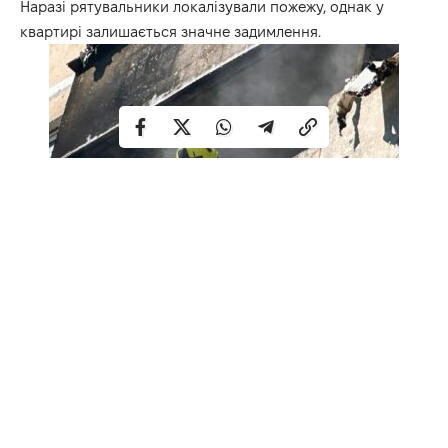
Наразі рятувальники локалізували пожежу, однак у
квартирі залишається значне задимлення.
На місці події працюють поліцейські, рятувальники та
медики. Правоохоронці встановлюють усі обставини
трагедії.