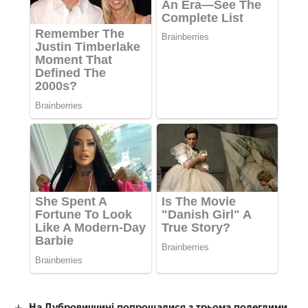
На Дубровиччині попрощалися з трьома полеглими