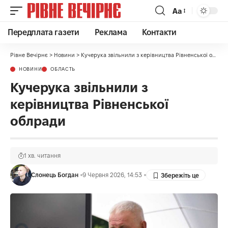
Аа
Передплата газети
Реклама
Контакти
Рівне Вечірнє
>
Новини
>
Кучерука звільнили з керівництва Рівненської облради
НОВИНИ
ОБЛАСТЬ
Кучерука звільнили з
керівництва Рівненської
облради
1 хв. читання
Слонець Богдан
9 Червня 2026, 14:53