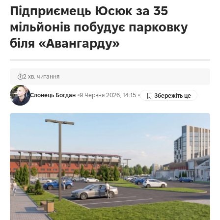
Підприємець Юсюк за 35
мільйонів побудує парковку
біля «Авангарду»
2 хв. читання
Слонець Богдан
9 Червня 2026, 14:15