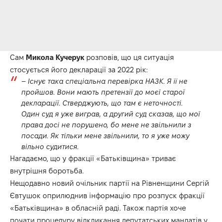
Сам
Микола Кучерук
розповів, що ця ситуація
стосується його декларації за 2022 рік:
–
Існує така спеціальна перевірка НАЗК. Я її не
пройшов. Вони мають претензії до моєї старої
декларації. Стверджують, що там є неточності.
Один суд я уже виграв, а другий суд сказав, що мої
права досі не порушено, бо мене не звільнили з
посади. Як тільки мене звільнили, то я уже можу
вільно судитися.
Нагадаємо, що у фракції «Батьківщина» триває
внутрішня боротьба.
Нещодавно новий очільник партії на Рівненщини Сергій
Євтушок оприлюднив інформацію про розпуск фракції
«Батьківщина» в обласній раді. Також партія хоче
почати процедуру відкликання депутатських мандатів у