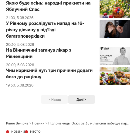
Якою буде осінь: народні прикмети на
Яблучний Спас
21:00, 5.08.2026
У Рівному розслідують напад на 16-
річну дівчину у під’їзді
багатоповерхівки
20:30, 5.08.2026
На Вінниччині загинув лікар з
Рівненщини
20:00, 5.08.2026
Чим корисний нут: три причини додати
його до раціону
19:30, 5.08.2026
Назад
Далі
Рівне Вечірнє
>
Новини
>
Підприємець Юсюк за 35 мільйонів побудує парковку біля «Авангарду»
НОВИНИ
МІСТО