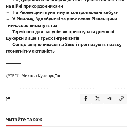
на війні прикордонниками
На Рівненщині лунатимуть контрольовані вибухи
У Рівному, Здолбунові та двох селах Рівненщини
тимчасово вимкнуть газ
Терміново для ласунів: як приготувати домашні
цукерки лише з трьох інгредієнтів
Сонце «відпочиває»: на Землі прогнозують низьку
геомагнітну активність
ТЕГИ:
Микола Кучерук
Топ
Читайте також