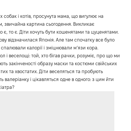
х собак і котів, просунута мама, що вигулює на
ом, звичайна картина сьогодення. Викликає
о є, то є. Діти хочуть бути кошенятами та цуценятами.
нову відзначилася Японія. Але там спочатку все було
спалювали калорії і зміцнювали м’язи кора.
і веселощі: той, хто бігав рачки, розуміє, про що ми
ють закінченості образу маски та костюми свійських
тих та хвостатих. Діти веселяться та пробують
ть валеріанку і цікавляться одне в одного: з цим йти
іатра?