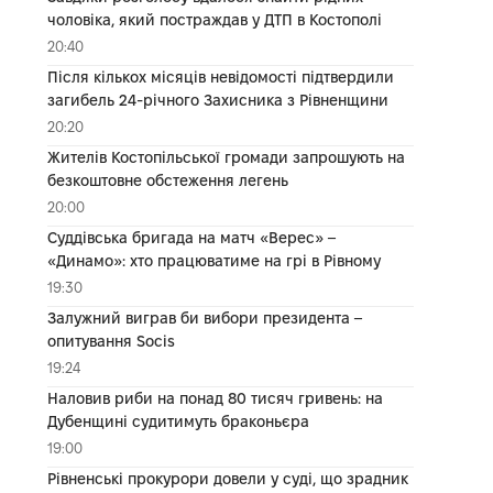
чоловіка, який постраждав у ДТП в Костополі
20:40
Після кількох місяців невідомості підтвердили
загибель 24-річного Захисника з Рівненщини
20:20
Жителів Костопільської громади запрошують на
безкоштовне обстеження легень
20:00
Суддівська бригада на матч «Верес» –
«Динамо»: хто працюватиме на грі в Рівному
19:30
Залужний виграв би вибори президента –
опитування Socis
19:24
Наловив риби на понад 80 тисяч гривень: на
Дубенщині судитимуть браконьєра
19:00
Рівненські прокурори довели у суді, що зрадник