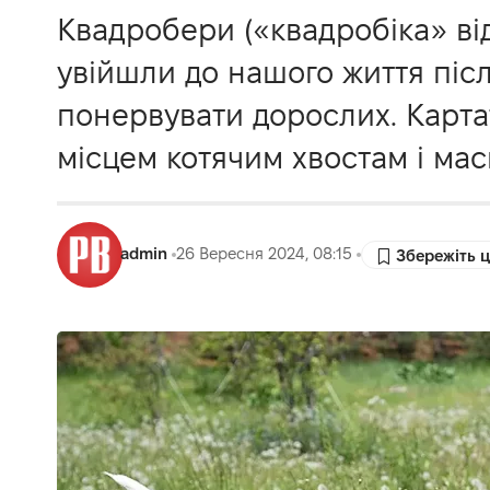
Квадробери («квадробіка» від 
увійшли до нашого життя післ
понервувати дорослих. Карта
місцем котячим хвостам і ма
admin
26 Вересня 2024, 08:15