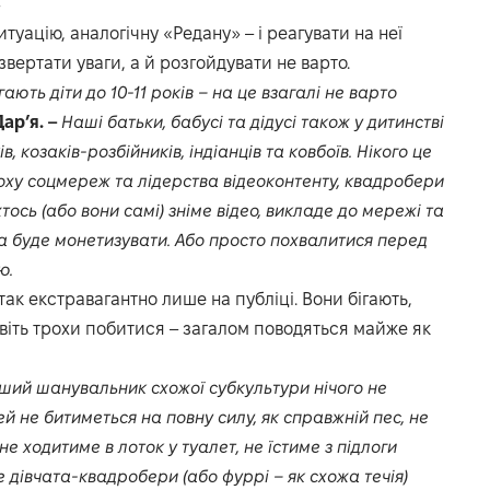
»
туацію, аналогічну «Редану» – і реагувати на неї
 звертати уваги, а й розгойдувати не варто.
ають діти до 10-11 років – на це взагалі не варто
ар’я. –
Наші батьки, бабусі та дідусі також у дитинстві
, козаків-розбійників, індіанців та ковбоїв. Нікого це
епоху соцмереж та лідерства відеоконтенту, квадробери
ось (або вони самі) зніме відео, викладе до мережі та
а буде монетизувати. Або просто похвалитися перед
ю.
ак екстравагантно лише на публіці. Вони бігають,
авіть трохи побитися – загалом поводяться майже як
ший шанувальник схожої субкультури нічого не
ей не битиметься на повну силу, як справжній пес, не
 не ходитиме в лоток у туалет, не їстиме з підлоги
де дівчата-квадробери (або фуррі – як схожа течія)