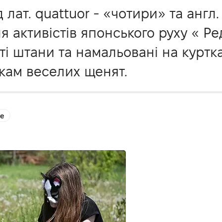
лат. quattuor - «чотири» та англ.
я активістів японського руху « Ре
ті штани та намальовані на куртк
скам веселих щенят.