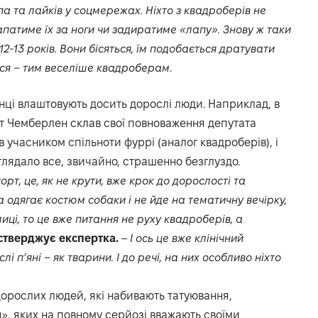
па та лайків у соцмережах. Ніхто з квадроберів не
апатиме їх за ноги чи задиратиме «лапу». Знову ж таки
2-13 років. Вони бісяться, їм подобається дратувати
ься – тим веселіше квадроберам
.
анці влаштовують досить дорослі люди. Наприклад, в
т Чемберлен склав свої повноваження депутата
ув учасником спільноти фуррі (аналог квадроберів), і
глядало все, звичайно, страшенно безглуздо.
рт, це, як не крути, вже крок до дорослості та
 одягає костюм собаки і не йде на тематичну вечірку,
иці, то це вже питання не руху квадроберів, а
стверджує експертка.
–
І ось це вже клінічний
і п’яні – як тварини. І до речі, на них особливо ніхто
дорослих людей, які набивають татуювання,
н», яких на повному серйозі вважають своїми