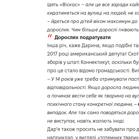
їдять «Віскас» – але це все заради хай
кидатиметься на вулиці на людей, не х
– йдеться про дітей віком максимум до 1
дорослих. Чим більше дорослі гнівают
Дорослих подратувати
Інша річ, каже Дарина, якщо подібні т
2017 році американський депутат Скот
зборів у штаті Коннектикут, оскільки б
про це стало відомо громадськості. Ви
–
У 14 років уже треба отримувати паспо
відповідальності. Якщо доросла людина
а починає вести себе як тварина на вул
психічного стану конкретної людини,
–
випадок. Але так само поводяться доросл
не виступає, навіть жаліють іноді.
Дар’я також просить не забувати про 
наприклад, у вигляді «тотемних твари