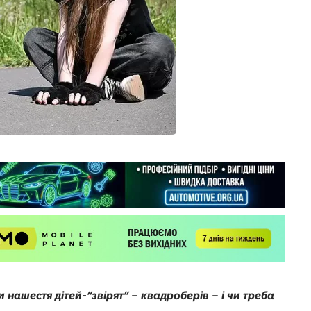
 нашестя дітей-“звірят” – квадроберів – і чи треба