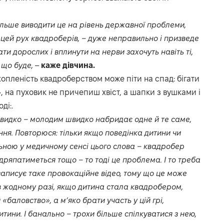
ільше виводити це на рівень державної проблеми,
ей рух квадроберів, – дуже неправильно і призведе
и дорослих і вплинути на нерви захочуть навіть ті,
 що буде,
–
каже дівчина.
ахопленість квадроберством може піти на спад: бігати
, на пуховик не причепиш хвіст, а шапки з вушками і
ді:.
ь швидко – молодим швидко набридає одне й те саме,
я. Повторюся: тільки якщо поведінка дитини чи
ною у медичному сенсі цього слова – квадробер
дряпатиметься тощо – то тоді це проблема. І то треба
записує таке провокаційне відео, тому що це може
в жодному разі, якщо дитина стала квадробером,
«баловство», а м’яко брати участь у цій грі,
итини. І банально – трохи більше спілкуватися з нею,