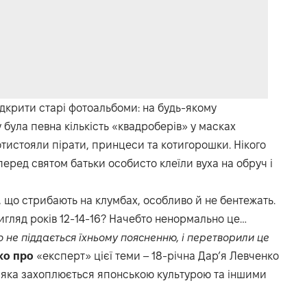
ідкрити старі фотоальбоми: на будь-якому
 була певна кількість «квадроберів» у масках
отистояли пірати, принцеси та котигорошки. Нікого
 перед святом батьки особисто клеїли вуха на обруч і
, що стрибають на клумбах, особливо й не бентежать.
игляд років 12-14-16? Начебто ненормально це…
 не піддається їхньому поясненню, і перетворили це
ко про
«експерт» цієї теми – 18-річна Дар’я Левченко
), яка захоплюється японською культурою та іншими