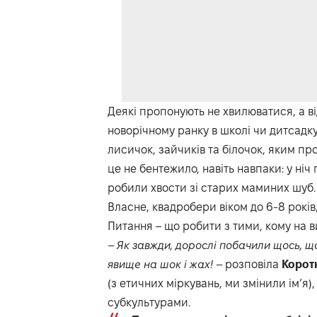
Деякі пропонують не хвилюватися, а в
новорічному ранку в школі чи дитсадку
лисичок, зайчиків та білочок, яким пр
це не бентежило, навіть навпаки: у ніч
робили хвости зі старих маминих шуб.
Власне, квадробери віком до 6-8 років
Питання – що робити з тими, кому на в
–
Як завжди, дорослі побачили щось, що
явище на шок і жах!
– розповіла
Корот
(з етичних міркувань, ми змінили ім’я
субкультурами.