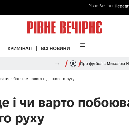
Рівне Вечірнє
Передп
КРИМІНАЛ
ВСІ НОВИНИ
Про футбол з Миколою 
ватись батькам нового підліткового руху
це і чи варто побоюв
го руху