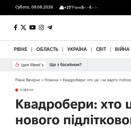
Субота, 08.08.2026
+15°
Рівне
$
--.--
€
--.--
РІВНЕ
ОБЛАСТЬ
УКРАЇНА
СВІТ
ВІЙНА
Ідея Week's
Від паркану до картонки
Рівне Вечірнє
>
Новини
>
Квадробери: хто це і чи варто побою
НОВИНИ
Квадробери: хто 
нового підлітково