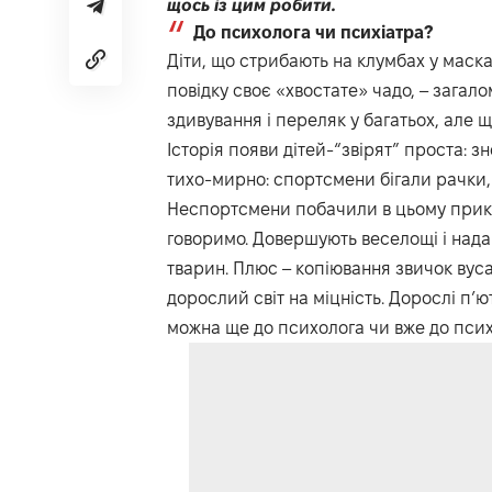
щось із цим робити.
До психолога чи психіатра?
Діти, що стрибають на клумбах у маска
повідку своє «хвостате» чадо, – загал
здивування і переляк у багатьох, але щ
Історія появи дітей-“звірят” проста: з
тихо-мирно: спортсмени бігали рачки, 
Неспортсмени побачили в цьому прикол 
говоримо. Довершують веселощі і нада
тварин. Плюс – копіювання звичок вуса
дорослий світ на міцність. Дорослі п’ю
можна ще до психолога чи вже до псих