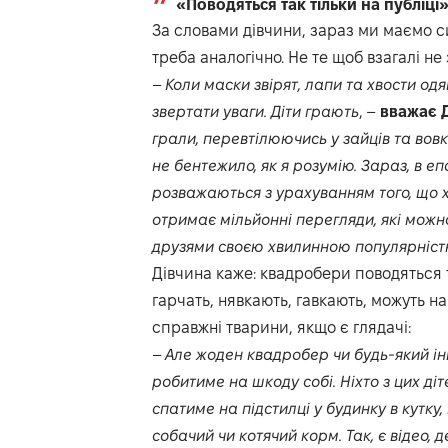
«Поводяться так тільки на публіці
За словами дівчини, зараз ми маємо си
треба аналогічно. Не те щоб взагалі не
–
Коли маски звірят, лапи та хвости одяг
звертати уваги. Діти грають
, –
вважає Д
грали, перевтілюючись у зайців та вовків
не бентежило, як я розумію. Зараз, в 
розважаються з урахуванням того, що хт
отримає мільйонні перегляди, які можн
друзями своєю хвилинною популярніст
Дівчина каже: квадробери поводяться т
гарчать, нявкають, гавкають, можуть н
справжні тварини, якщо є глядачі:
–
Але жоден квадробер чи будь-який ін
робитиме на шкоду собі. Ніхто з цих діт
спатиме на підстилці у будинку в кутку,
собачий чи котячий корм. Так, є відео, 