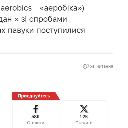
 aerobics - «аеробіка»)
дан » зі спробами
ах павуки поступилися
7 хв. читання
Приєднуйтесь
58K
1.2K
Стежити
Стежити