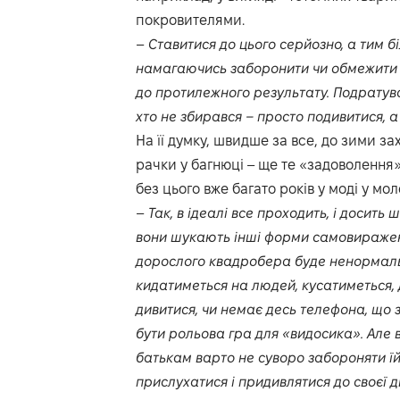
покровителями.
–
Ставитися до цього серйозно, а тим б
намагаючись заборонити чи обмежити ц
до протилежного результату. Подратуват
хто не збирався – просто подивитися, а
На її думку, швидше за все, до зими з
рачки у багнюці – ще те «задоволення»
без цього вже багато років у моді у моло
–
Так, в ідеалі все проходить, і досит
вони шукають інші форми самовираженн
дорослого квадробера буде ненормаль
кидатиметься на людей, кусатиметься, 
дивитися, чи немає десь телефона, що 
бути рольова гра для «видосика». Але 
батькам варто не суворо забороняти їй 
прислухатися і придивлятися до своєї д