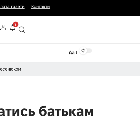
лата газети
Контакти
9
Аа
Несенюком
атись батькам