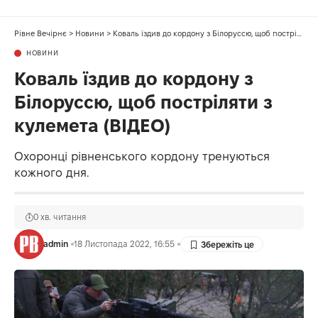
Рівне Вечірнє
>
Новини
>
Коваль їздив до кордону з Білоруссю, щоб постріляти з кулемета (ВІДЕО)
НОВИНИ
Коваль їздив до кордону з
Білоруссю, щоб постріляти з
кулемета (ВІДЕО)
Охоронці рівненського кордону тренуються
кожного дня.
0 хв. читання
admin
18 Листопада 2022, 16:55