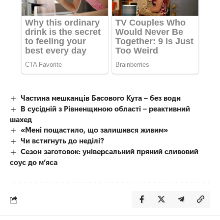
Частина мешканців Басового Кута – без води
В сусідній з Рівненщиною області – реактивний
шахед
«Мені пощастило, що залишився живим»
Чи встигнуть до неділі?
Сезон заготовок: універсальний пряний сливовий
соус до мʼяса