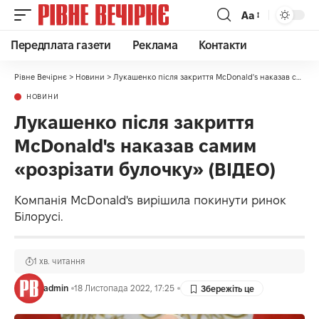
Аа
Передплата газети
Реклама
Контакти
Рівне Вечірнє
>
Новини
>
Лукашенко після закриття McDonald's наказав самим «розрізати булочку» (ВІДЕО)
НОВИНИ
Лукашенко після закриття
McDonald's наказав самим
«розрізати булочку» (ВІДЕО)
Компанія McDonald's вирішила покинути ринок
Білорусі.
1 хв. читання
admin
18 Листопада 2022, 17:25