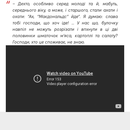
– Дехто, особливо серед молоді та й, мабуть,
середнього віку, а може, і старшого, стали ахати і
охати: “Ах, “Макдональдс” йде”. Я думаю: слава
тобі господи, що хоч іде! … У нас що, булочку
навпіл не можуть розрізати і впхнути в ці дві
половинки шматочок м’яса, картоплі та салату?
Господи, хто це споживає, не знаю.