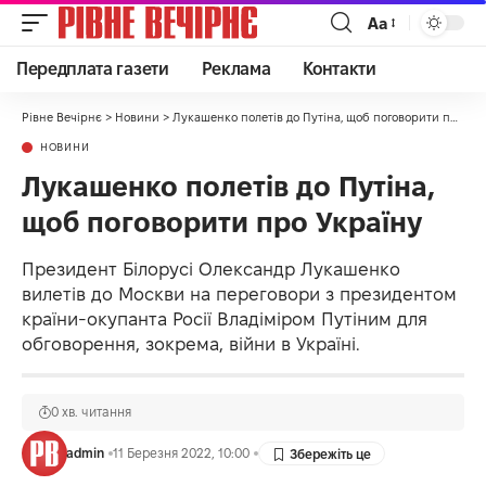
Аа
Передплата газети
Реклама
Контакти
Рівне Вечірнє
>
Новини
>
Лукашенко полетів до Путіна, щоб поговорити про Україну
НОВИНИ
Лукашенко полетів до Путіна,
щоб поговорити про Україну
Президент Білорусі Олександр Лукашенко
вилетів до Москви на переговори з президентом
країни-окупанта Росії Владіміром Путіним для
обговорення, зокрема, війни в Україні.
0 хв. читання
admin
11 Березня 2022, 10:00