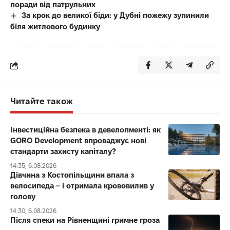
поради від патрульних
За крок до великої біди: у Дубні пожежу зупинили
біля житлового будинку
Читайте також
Інвестиційна безпека в девелопменті: як
GORO Development впроваджує нові
стандарти захисту капіталу?
14:35, 6.08.2026
Дівчина з Костопільщини впала з
велосипеда – і отримала крововилив у
голову
14:30, 6.08.2026
Після спеки на Рівненщині гримне гроза