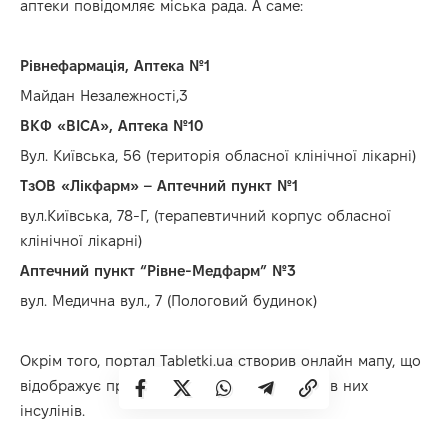
аптеки повідомляє міська рада. А саме:
Рівнефармація, Аптека №1
Майдан Незалежності,3
ВКФ «ВІСА», Аптека №10
Вул. Київська, 56 (територія обласної клінічної лікарні)
ТзОВ «Лікфарм» – Аптечний пункт №1
вул.Київська, 78-Г, (терапевтичний корпус обласної
клінічної лікарні)
Аптечний пункт “Рівне-Медфарм” №3
вул. Медична вул., 7 (Пологовий будинок)
Окрім того, портал
Tabletki.ua
створив онлайн мапу, що
відображує працюючі аптеки та наявність в них
інсулінів.
Працюючі аптеки:
tabletki.ua/uk/pharmacy/rovno/