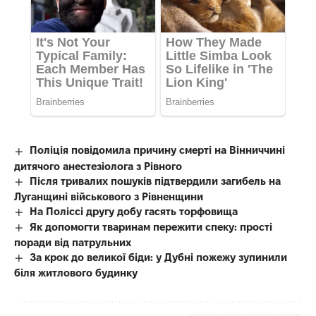
Поліція повідомила причину смерті на Вінниччині
дитячого анестезіолога з Рівного
Після тривалих пошуків підтвердили загибель на
Луганщині військового з Рівненщини
На Поліссі другу добу гасять торфовища
Як допомогти тваринам пережити спеку: прості
поради від патрульних
За крок до великої біди: у Дубні пожежу зупинили
біля житлового будинку