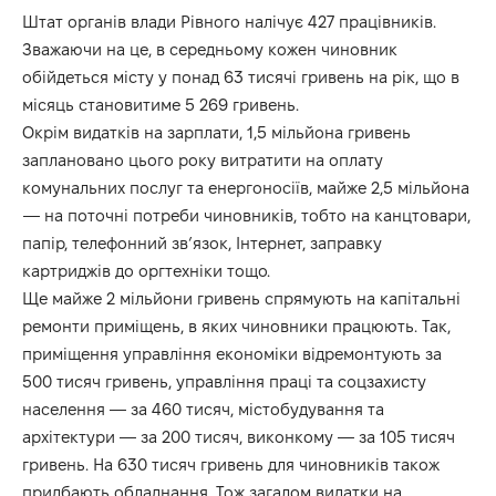
Штат органів влади Рівного налічує 427 працівників.
Зважаючи на це, в середньому кожен чиновник
обійдеться місту у понад 63 тисячі гривень на рік, що в
місяць становитиме 5 269 гривень.
Окрім видатків на зарплати, 1,5 мільйона гривень
заплановано цього року витратити на оплату
комунальних послуг та енергоносіїв, майже 2,5 мільйона
— на поточні потреби чиновників, тобто на канцтовари,
папір, телефонний зв’язок, Інтернет, заправку
картриджів до оргтехніки тощо.
Ще майже 2 мільйони гривень спрямують на капітальні
ремонти приміщень, в яких чиновники працюють. Так,
приміщення управління економіки відремонтують за
500 тисяч гривень, управління праці та соцзахисту
населення — за 460 тисяч, містобудування та
архітектури — за 200 тисяч, виконкому — за 105 тисяч
гривень. На 630 тисяч гривень для чиновників також
придбають обладнання. Тож загалом видатки на