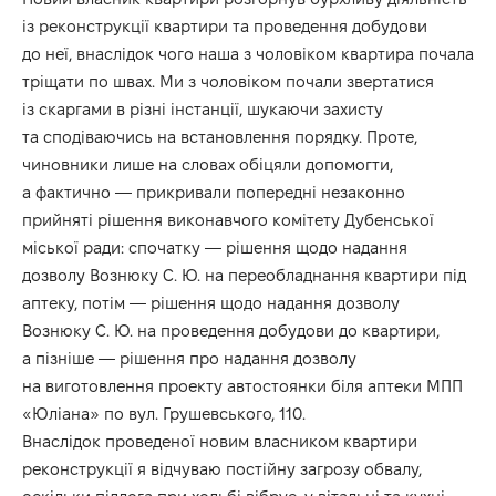
із реконструкції квартири та проведення добудови
до неї, внаслідок чого наша з чоловіком квартира почала
тріщати по швах. Ми з чоловіком почали звертатися
із скаргами в різні інстанції, шукаючи захисту
та сподіваючись на встановлення порядку. Проте,
чиновники лише на словах обіцяли допомогти,
а фактично — прикривали попередні незаконно
прийняті рішення виконавчого комітету Дубенської
міської ради: спочатку — рішення щодо надання
дозволу Вознюку С. Ю. на переобладнання квартири під
аптеку, потім — рішення щодо надання дозволу
Вознюку С. Ю. на проведення добудови до квартири,
а пізніше — рішення про надання дозволу
на виготовлення проекту автостоянки біля аптеки МПП
«Юліана» по вул. Грушевського, 110.
Внаслідок проведеної новим власником квартири
реконструкції я відчуваю постійну загрозу обвалу,