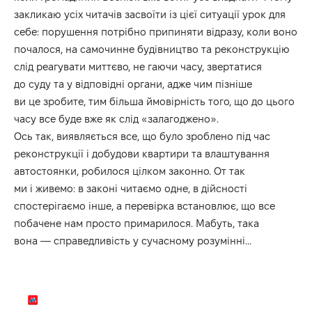
закликаю усіх читачів засвоїти із цієї ситуації урок для
себе: порушення потрібно припиняти відразу, коли воно
почалося, на самочинне будівництво та реконструкцію
слід реагувати миттєво, не гаючи часу, звертатися
до суду та у відповідні органи, адже чим пізніше
ви це зробите, тим більша ймовірність того, що до цього
часу все буде вже як слід «залагоджено».
Ось так, виявляється все, що було зроблено під час
реконструкції і добудови квартири та влаштування
автостоянки, робилося цілком законно. От так
ми і живемо: в законі читаємо одне, в дійсності
спостерігаємо інше, а перевірка встановлює, що все
побачене нам просто примарилося. Мабуть, така
вона — справедливість у сучасному розумінні…