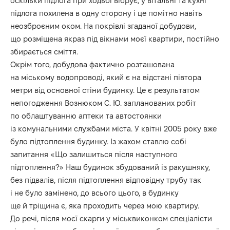
оскільки підлога при ходьбі вібрує, у вітальні та кухні
підлога похилена в одну сторону і це помітно навіть
неозброєним оком. На покрівлі згаданої добудови,
що розміщена якраз під вікнами моєї квартири, постійно
збирається сміття.
Окрім того, добудова фактично розташована
на міському водопроводі, який є на відстані півтора
метри від основної стіни будинку. Це є результатом
непогодження Вознюком С. Ю. запланованих робіт
по облаштуванню аптеки та автостоянки
із комунальними службами міста. У квітні 2005 року вже
було підтоплення будинку. Із жахом ставлю собі
запитання «Що залишиться після наступного
підтоплення?» Наш будинок збудований із ракушняку,
без підвалів, після підтоплення відповідну трубу так
і не було замінено, до всього цього, в будинку
ще й тріщина є, яка проходить через мою квартиру.
До речі, після моєї скарги у міськвиконком спеціалісти