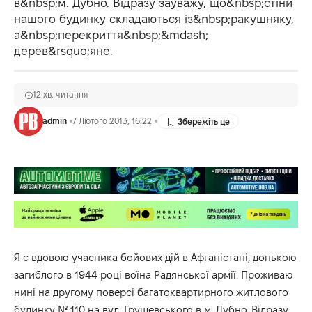
в&nbsp;м. Дубно. Відразу зауважу, що&nbsp;стіни
нашого будинку складаються із&nbsp;ракушняку,
а&nbsp;перекриття&nbsp;&mdash;
дерев&rsquo;яне.
12 хв. читання
admin
7 Лютого 2013, 16:22
Я є вдовою учасника бойових дій в Афганістані, донькою
загиблого в 1944 році воїна Радянської армії. Проживаю
нині на другому поверсі багатоквартирного житлового
будинку № 110 на вул. Грушевського в м. Дубно. Відразу