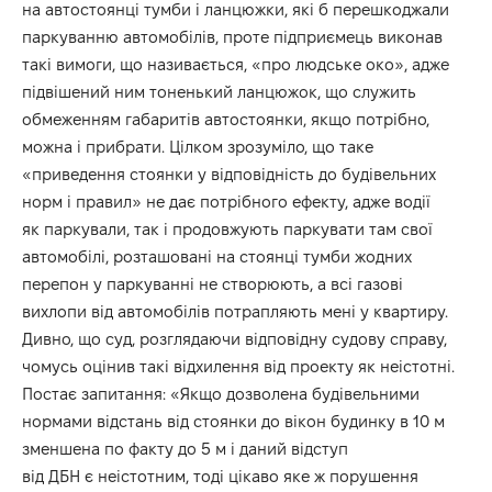
на автостоянці тумби і ланцюжки, які б перешкоджали
паркуванню автомобілів, проте підприємець виконав
такі вимоги, що називається, «про людське око», адже
підвішений ним тоненький ланцюжок, що служить
обмеженням габаритів автостоянки, якщо потрібно,
можна і прибрати. Цілком зрозуміло, що таке
«приведення стоянки у відповідність до будівельних
норм і правил» не дає потрібного ефекту, адже водії
як паркували, так і продовжують паркувати там свої
автомобілі, розташовані на стоянці тумби жодних
перепон у паркуванні не створюють, а всі газові
вихлопи від автомобілів потрапляють мені у квартиру.
Дивно, що суд, розглядаючи відповідну судову справу,
чомусь оцінив такі відхилення від проекту як неістотні.
Постає запитання: «Якщо дозволена будівельними
нормами відстань від стоянки до вікон будинку в 10 м
зменшена по факту до 5 м і даний відступ
від ДБН є неістотним, тоді цікаво яке ж порушення