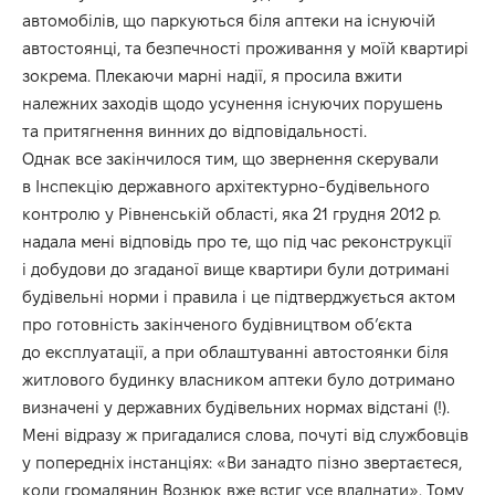
автомобілів, що паркуються біля аптеки на існуючій
автостоянці, та безпечності проживання у моїй квартирі
зокрема. Плекаючи марні надії, я просила вжити
належних заходів щодо усунення існуючих порушень
та притягнення винних до відповідальності.
Однак все закінчилося тим, що звернення скерували
в Інспекцію державного архітектурно-будівельного
контролю у Рівненській області, яка 21 грудня 2012 р.
надала мені відповідь про те, що під час реконструкції
і добудови до згаданої вище квартири були дотримані
будівельні норми і правила і це підтверджується актом
про готовність закінченого будівництвом об’єкта
до експлуатації, а при облаштуванні автостоянки біля
житлового будинку власником аптеки було дотримано
визначені у державних будівельних нормах відстані (!).
Мені відразу ж пригадалися слова, почуті від службовців
у попередніх інстанціях: «Ви занадто пізно звертаєтеся,
коли громадянин Вознюк вже встиг усе владнати». Тому