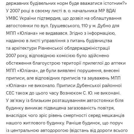
державних будівельних норм буде вважатися істотним?»
У 2007 році в своєму листі в. о. начальника MP ВДАІ
УМВС України підтвердив, що дозвіл на облаштування
автостоянки по вул. Грушевського, 110 у м. Дубно для
МПП «Юліана» не видавався. Згідно з інформацією,
наданою в листі управління з питань будівництва
та архітектури Рівненської облдержадміністрації
2007 року, відповідною комісією було здійснено
обстеження благоустрою території прилеглої до аптеки
МПП «Юліана», де були виявлені порушення, внесені
приписи, але відповідних приписів та зауважень МПП
«Юліана» не виконало. Приписи Дубенської районної
СЕС також до цього часу Вознюком С. Ю. не виконані.
У зв’язку із близьким розташуванням автостоянки біля
будинку виникає підвищена загазованість повітря,
внаслідок чого зріс рівень смертності серед мешканців
нашого житлового будинку. Раніше будинок, що поруч
із центральною автодорогою (відстань від дороги всього