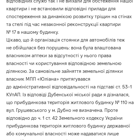
відповідних служб так і не виїхали для обстеження нашої
квартири і не встановили відповідні прилади для
спостереження за динамікою розвитку тріщин на стінах
та стелі під час незаконної реконструкції квартири
№ 17 в нашому будинку.
Цікаво, що й організація стоянки для автомобілів теж
не обійшлася без порушень: вона була влаштована
власником аптеки за відсутності у нього права
власності чи користування відповідною земельною
ділянкою. За самовільне зайняття земельної ділянки
власник МПП «Юліана» притягувався
до адміністративної відповідальності на підставі ст. 53-1
КУпАП. Із відповіді Дубенської міської ради я дізналася,
що прибудинкова територія житлового будинку № 110 на
вул. Грушевського у м. Дубно не визначена. Проте
відповідно до ч. 1 ст. 42 Земельного кодексу України
прибудинкова територія житлового будинку державної
або комунальної власності може надаватися лише