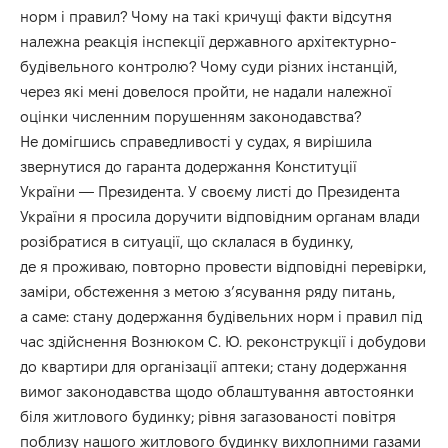
норм і правил? Чому на такі кричущі факти відсутня
належна реакція інспекції державного архітектурно-
будівельного контролю? Чому суди різних інстанцій,
через які мені довелося пройти, не надали належної
оцінки численним порушенням законодавства?
Не домігшись справедливості у судах, я вирішила
звернутися до гаранта додержання Конституції
України — Президента. У своєму листі до Президента
України я просила доручити відповідним органам влади
розібратися в ситуації, що склалася в будинку,
де я проживаю, повторно провести відповідні перевірки,
заміри, обстеження з метою з’ясування ряду питань,
а саме: стану додержання будівельних норм і правил під
час здійснення Вознюком С. Ю. реконструкції і добудови
до квартири для організації аптеки; стану додержання
вимог законодавства щодо облаштування автостоянки
біля житлового будинку; рівня загазованості повітря
поблизу нашого житлового будинку вихлопними газами