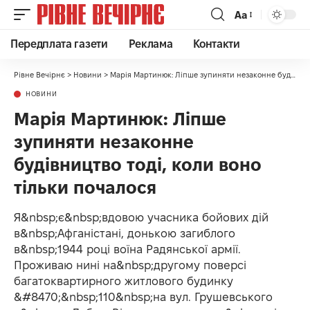
Аа
Передплата газети
Реклама
Контакти
Рівне Вечірнє
>
Новини
>
Марія Мартинюк: Ліпше зупиняти незаконне будівництво тоді, коли воно тільки почалося
НОВИНИ
Марія Мартинюк: Ліпше
зупиняти незаконне
будівництво тоді, коли воно
тільки почалося
Я&nbsp;є&nbsp;вдовою учасника бойових дій
в&nbsp;Афганістані, донькою загиблого
в&nbsp;1944 році воїна Радянської армії.
Проживаю нині на&nbsp;другому поверсі
багатоквартирного житлового будинку
&#8470;&nbsp;110&nbsp;на вул. Грушевського