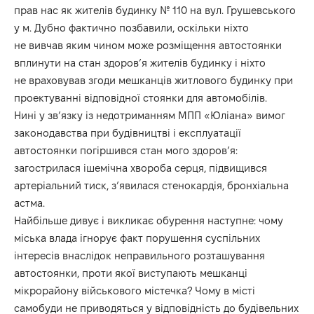
прав нас як жителів будинку № 110 на вул. Грушевського
у м. Дубно фактично позбавили, оскільки ніхто
не вивчав яким чином може розміщення автостоянки
вплинути на стан здоров’я жителів будинку і ніхто
не враховував згоди мешканців житлового будинку при
проектуванні відповідної стоянки для автомобілів.
Нині у зв’язку із недотриманням МПП «Юліана» вимог
законодавства при будівництві і експлуатації
автостоянки погіршився стан мого здоров’я:
загострилася ішемічна хвороба серця, підвищився
артеріальний тиск, з’явилася стенокардія, бронхіальна
астма.
Найбільше дивує і викликає обурення наступне: чому
міська влада ігнорує факт порушення суспільних
інтересів внаслідок неправильного розташування
автостоянки, проти якої виступають мешканці
мікрорайону військового містечка? Чому в місті
самобуди не приводяться у відповідність до будівельних