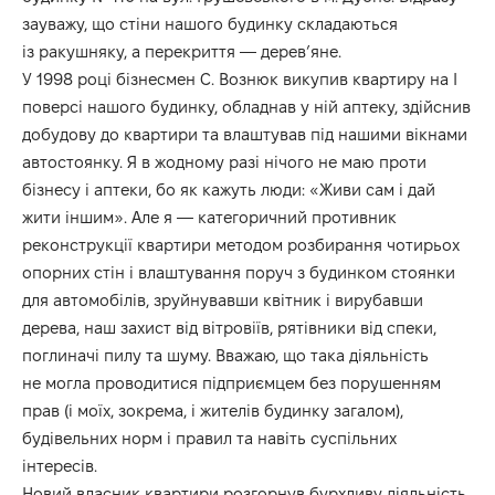
зауважу, що стіни нашого будинку складаються
із ракушняку, а перекриття — дерев’яне.
У 1998 році бізнесмен С. Вознюк викупив квартиру на І
поверсі нашого будинку, обладнав у ній аптеку, здійснив
добудову до квартири та влаштував під нашими вікнами
автостоянку. Я в жодному разі нічого не маю проти
бізнесу і аптеки, бо як кажуть люди: «Живи сам і дай
жити іншим». Але я — категоричний противник
реконструкції квартири методом розбирання чотирьох
опорних стін і влаштування поруч з будинком стоянки
для автомобілів, зруйнувавши квітник і вирубавши
дерева, наш захист від вітровіїв, рятівники від спеки,
поглиначі пилу та шуму. Вважаю, що така діяльність
не могла проводитися підприємцем без порушенням
прав (і моїх, зокрема, і жителів будинку загалом),
будівельних норм і правил та навіть суспільних
інтересів.
Новий власник квартири розгорнув бурхливу діяльність