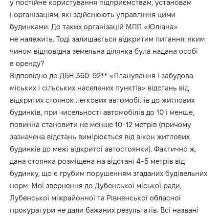
у постійне користування підприємствам, установам
і організаціям, які здійснюють управління цими
будинками. До таких організацій МПП «Юліана»
не належить. Тоді залишається відкритим питання: яким
чином відповідна земельна ділянка була надана особі
в оренду?
Відповідно до ДБН 360-92** «Планування і забудова
міських і сільських населених пунктів» відстань від
відкритих стоянок легкових автомобілів до житлових
будинків, при чисельності автомобілів до 10 і менше,
повинна становити не менше 10-12 метрів (причому
зазначена відстань вимірюється від вікон житлових
будинків до межі відкритої автостоянки). Фактично ж,
дана стоянка розміщена на відстані 4-5 метрів від
будинку, що є грубим порушенням згаданих будівельних
норм. Мої звернення до Дубенської міської ради,
Лубенської міжрайонної та Рівненської обласної
прокуратури не дали бажаних результатів. Всі названі