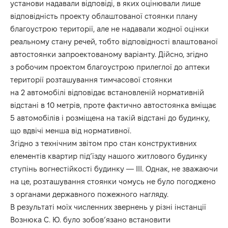
установи надавали відповіді, в яких оцінювали лише
відповідність проекту облаштованої стоянки плану
благоустрою території, але не надавали жодної оцінки
реальному стану речей, тобто відповідності влаштованої
автостоянки запроектованому варіанту. Дійсно, згідно
з робочим проектом благоустрою прилеглої до аптеки
території розташування тимчасової стоянки
на 2 автомобілі відповідає встановленій нормативній
відстані в 10 метрів, проте фактично автостоянка вміщає
5 автомобілів і розміщена на такій відстані до будинку,
що вдвічі менша від нормативної.
Згідно з технічним звітом про стан конструктивних
елементів квартир під’їзду нашого житлового будинку
ступінь вогнестійкості будинку — III. Однак, не зважаючи
на це, розташування стоянки чомусь не було погоджено
з органами державного пожежного нагляду.
В результаті моїх численних звернень у різні інстанції
Вознюка С. Ю. було зобов’язано встановити