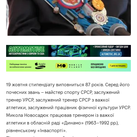
19 жовтня стипендіату виповниться 87 років. Серед його
почесних звань – майстер спорту СРСР, заслужений
тренер УРСР, заслужений тренер СРСР з важкої
атлетики, заслужений працівник фізичної культури УРСР.
Микола Новосадюк працював тренером із важкої
атлетики в обласній раді «Динамо» (1963–1992 рр.),
рівненському «Інваспорті».