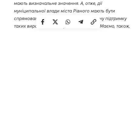
мають визначальне значення. А, отже, дії
муніципальної влади міста Рівного мають бути
спрямовані на тісну співпрацю і всебічну підтримку
таких виробничих підприємств, як ДБК. Маємо, також,
спільно поширювати досвід цього підприємства для
інших виробників та разом з соціально
відповідальним бізнесом реалізовувати проекти,
щоб покращувати умови праці і життя в місті Рівному
для висококваліфікованих працівників.