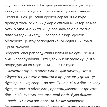
від статевих зносин. І в один день він має підійти до
мене, ми обстежуємось на предмет урогенітальних
інфекцій. Без цієї опції кріоконсервація не буде
проводитись, оскільки дюар є спільним, матеріал має
бути біологічно чистим. Це все займає орієнтовно
півтори години часу, — розповів лікар-уролог
обласного центру репродуктивної медицини Роман
Кричильський.
Зберегти свої репродуктивні клітини можуть і жінки-
військовослужбовиці. Втім, таких в обласному центрі
репродуктивної медицини — ще не було.
–
Жінкам потрібно обстежитись для початку. Потім
яйцеклітину можна отримати в природному циклі, це
буде одненька, скоріш за все. Якщо в жінки більше часу
буде, то можна обстежити, простимулювати і отримати
більше яйцеклітин, для того, щоб потім було більше
шансів. Їх можна заморозити. Це ще називають
“відкладене материнство”, якщо жінка потім матиме час,