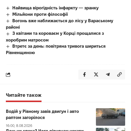
Найвища вірогідність інфаркту — зранку
Мільйони проти філософії
Вогонь вже наближається до лісу у Вараському
районі
З квітами та короваєм у Корці прощалися з
хоробрим матросом
Втретє за день: повітряна тривога шириться
Рівненщиною
Читайте також
Водій у Рівному завів двигун і авто
раптом загорілося
16:00, 8.08.2026
Дощ чи спека? Чого рівнянам чекати