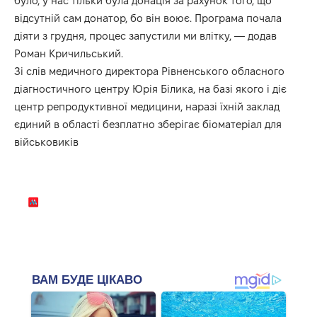
було, у нас тільки була донація за рахунок того, що
відсутній сам донатор, бо він воює. Програма почала
діяти з грудня, процес запустили ми влітку, — додав
Роман Кричильський.
Зі слів медичного директора Рівненського обласного
діагностичного центру Юрія Білика, на базі якого і діє
центр репродуктивної медицини, наразі їхній заклад
єдиний в області безплатно зберігає біоматеріал для
військовиків