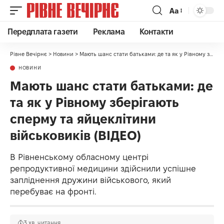
Аа
Передплата газети
Реклама
Контакти
Рівне Вечірнє
>
Новини
>
Мають шанс стати батьками: де та як у Рівному зберігають сперму та яйцеклітини військовиків (ВІДЕО)
НОВИНИ
Мають шанс стати батьками: де
та як у Рівному зберігають
сперму та яйцеклітини
військовиків (ВІДЕО)
В Рівненському обласному центрі
репродуктивної медицини здійснили успішне
запліднення дружини військового, який
перебуває на фронті.
3 хв. читання