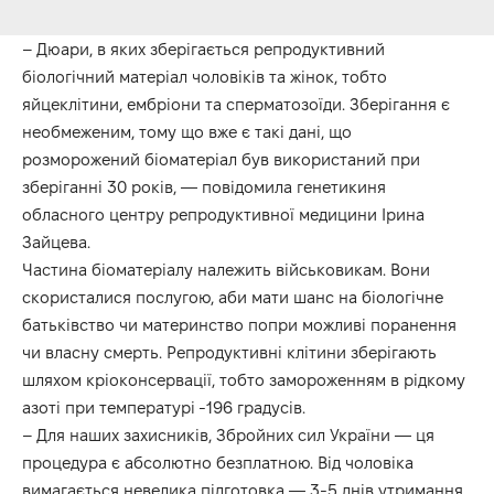
– Дюари, в яких зберігається репродуктивний
біологічний матеріал чоловіків та жінок, тобто
яйцеклітини, ембріони та сперматозоїди. Зберігання є
необмеженим, тому що вже є такі дані, що
розморожений біоматеріал був використаний при
зберіганні 30 років, — повідомила генетикиня
обласного центру репродуктивної медицини Ірина
Зайцева.
Частина біоматеріалу належить військовикам. Вони
скористалися послугою, аби мати шанс на біологічне
батьківство чи материнство попри можливі поранення
чи власну смерть. Репродуктивні клітини зберігають
шляхом кріоконсервації, тобто замороженням в рідкому
азоті при температурі -196 градусів.
– Для наших захисників, Збройних сил України — ця
процедура є абсолютно безплатною. Від чоловіка
вимагається невелика підготовка — 3-5 днів утримання