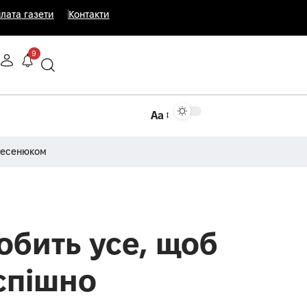
лата газети
Контакти
9
Аа
Несенюком
обить усе, щоб
успішно