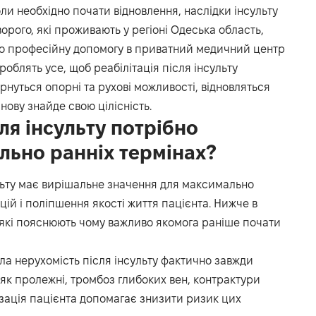
и необхідно почати відновлення, наслідки інсульту
рого, які проживають у регіоні Одеська область,
о професійну допомогу в приватний медичний центр
 зроблять усе, щоб
реабілітація після інсульту
рнуться опорні та рухові можливості, відновляться
 знову знайде свою цілісність.
ля інсульту потрібно
льно ранніх термінах?
ульту має вирішальне значення для максимально
ій і поліпшення якості життя пацієнта. Нижче в
 які пояснюють чому важливо якомога раніше почати
ла нерухомість після інсульту фактично завжди
 як пролежні, тромбоз глибоких вен, контрактури
візація пацієнта допомагає знизити ризик цих