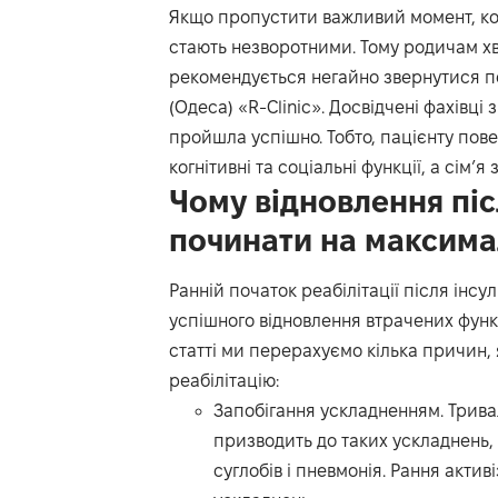
Якщо пропустити важливий момент, кол
стають незворотними. Тому родичам хво
рекомендується негайно звернутися п
(Одеса) «R-Clinic». Досвідчені фахівці
пройшла успішно. Тобто, пацієнту пове
когнітивні та соціальні функції, а сім’я
Чому відновлення піс
починати на максима
Ранній початок реабілітації після інс
успішного відновлення втрачених функц
статті ми перерахуємо кілька причин,
реабілітацію:
Запобігання ускладненням. Трива
призводить до таких ускладнень,
суглобів і пневмонія. Рання акти