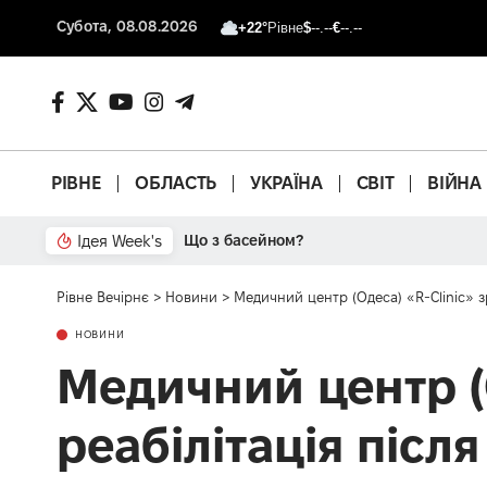
Субота, 08.08.2026
+22°
Рівне
$
--.--
€
--.--
РІВНЕ
ОБЛАСТЬ
УКРАЇНА
СВІТ
ВІЙНА
Ідея Week's
Від паркану до картонки
Рівне Вечірнє
>
Новини
>
Медичний центр (Одеса) «R-Clinic» з
НОВИНИ
Медичний центр (О
реабілітація післ