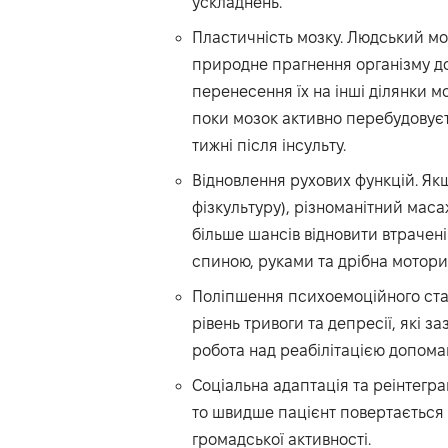
ускладнень.
Пластичність мозку. Людський моз
природне прагнення організму до
перенесення їх на інші ділянки м
поки мозок активно перебудовуєт
тижні після інсульту.
Відновлення рухових функцій. Якщ
фізкультуру), різноманітний маса
більше шансів відновити втрачені
спиною, руками та дрібна мотори
Поліпшення психоемоційного стан
рівень тривоги та депресії, які з
робота над реабілітацією допомаг
Соціальна адаптація та реінтегр
то швидше пацієнт повертається 
громадської активності.