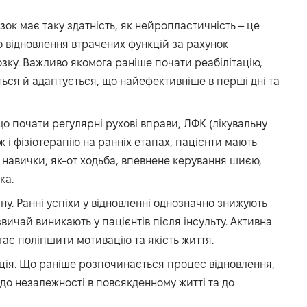
ок має таку здатність, як нейропластичність – це
 відновлення втрачених функцій за рахунок
озку. Важливо якомога раніше почати реабілітацію,
ься й адаптується, що найефективніше в перші дні та
о почати регулярні рухові вправи, ЛФК (лікувальну
ж і фізіотерапію на ранніх етапах, пацієнти мають
 навички, як-от ходьба, впевнене керування шиєю,
ка.
у. Ранні успіхи у відновленні однозначно знижують
азвичай виникають у пацієнтів після інсульту. Активна
ає поліпшити мотивацію та якість життя.
ація. Що раніше розпочинається процес відновлення,
до незалежності в повсякденному житті та до