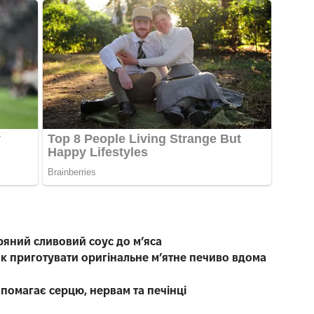
ряний сливовий соус до мʼяса
як приготувати оригінальне м’ятне печиво вдома
і
опомагає серцю, нервам та печінці