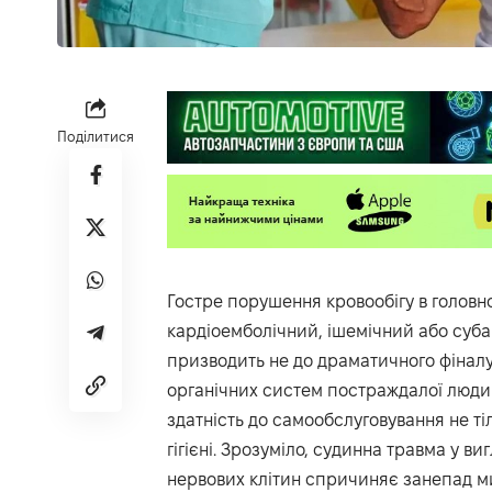
Поділитися
Гостре порушення кровообігу в головн
кардіоемболічний, ішемічний або субар
призводить не до драматичного фіналу
органічних систем постраждалої людин
здатність до самообслуговування не ті
гігієні. Зрозуміло, судинна травма у ви
нервових клітин спричиняє занепад ми