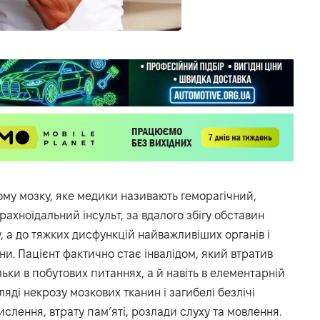
ому мозку, яке медики називають геморагічний,
ахноїдальний інсульт, за вдалого збігу обставин
, а до тяжких дисфункцій найважливіших органів і
и. Пацієнт фактично стає інвалідом, який втратив
льки в побутових питаннях, а й навіть в елементарній
гляді некрозу мозкових тканин і загибелі безлічі
слення, втрату пам’яті, розлади слуху та мовлення.