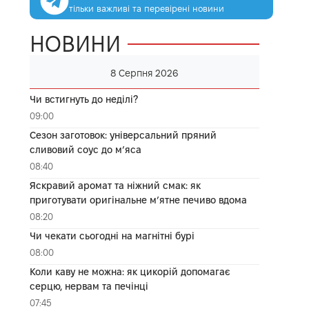
тільки важливі та перевірені новини
НОВИНИ
8 Серпня 2026
Чи встигнуть до неділі?
09:00
Сезон заготовок: універсальний пряний
сливовий соус до мʼяса
08:40
Яскравий аромат та ніжний смак: як
приготувати оригінальне м’ятне печиво вдома
08:20
Чи чекати сьогодні на магнітні бурі
08:00
Коли каву не можна: як цикорій допомагає
серцю, нервам та печінці
07:45