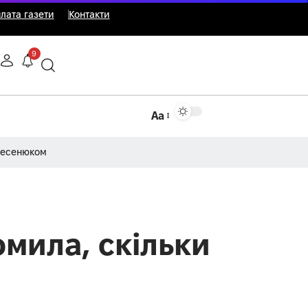
лата газети
Контакти
9
Аа
Несенюком
мила, скільки