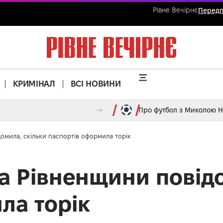
Рівне Вечірнє
Передп
КРИМІНАЛ
ВСІ НОВИНИ
Про футбол з Миколою 
омила, скільки паспортів оформила торік
а Рівненщини повідо
ла торік