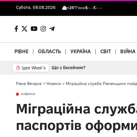
Субота, 08.08.2026
+24°
Рівне
$
--.--
€
--.--
РІВНЕ
ОБЛАСТЬ
УКРАЇНА
СВІТ
ВІЙНА
Ідея Week's
Що з басейном?
Рівне Вечірнє
>
Новини
>
Міграційна служба Рівненщини повід
НОВИНИ
Міграційна служб
паспортів оформи