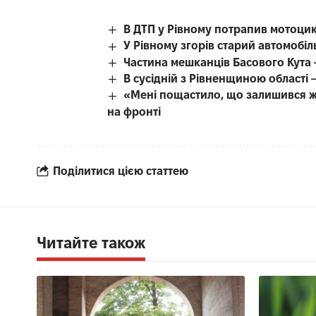
В ДТП у Рівному потрапив мотоцик
У Рівному згорів старий автомобіл
Частина мешканців Басового Кута 
В сусідній з Рівненщиною області
«Мені пощастило, що залишився ж
на фронті
Поділитися цією статтею
Читайте також