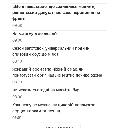
«Мені пощастило, що залишився живим», –
рівненський депутат про своє поранення на
фронті
09:30
Чи встигнуть до неділі?
09:00
Сезон заготовок: універсальний пряний
сливовий соус до мʼяса
08:40
Яскравий аромат та ніжний смак: як
приготувати оригінальне м’ятне печиво вдома
08:20
Чи чекати сьогодні на магнітні бурі
08:00
Коли каву не можна: як цикорій допомагає
серцю, нервам та печінці
07:45