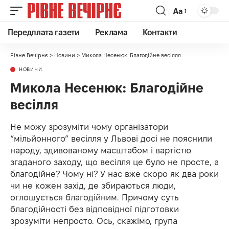
Аа
Передплата газети
Реклама
Контакти
Рівне Вечірнє
>
Новини
>
Микола Несенюк: Благодійне весілля
НОВИНИ
Микола Несенюк: Благодійне
весілля
Не можу зрозуміти чому організатори
“мільйонного” весілля у Львові досі не пояснили
народу, здивованому масштабом і вартістю
згаданого заходу, що весілля це було не просте, а
благодійне? Чому ні? У нас вже скоро як два роки
чи не кожен захід, де збираються люди,
оглошується благодійним. Причому суть
благодійності без відповідної підготовки
зрозуміти непросто. Ось, скажімо, група