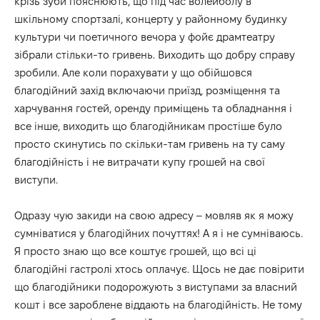
крізь зуби пояснюють, що під час волейболу в
шкільному спортзалі, концерту у районному будинку
культури чи поетичного вечора у фойє драмтеатру
зібрали стільки-то гривень. Виходить що добру справу
зробили. Але коли порахувати у що обійшовся
благодійний захід включаючи приїзд, розміщення та
харчування гостей, оренду приміщень та обладнання і
все інше, виходить що благодійникам простіше було
просто скинутись по скільки-там гривень на ту саму
благодійність і не витрачати купу грошей на свої
виступи.
Одразу чую закиди на свою адресу – мовляв як я можу
сумніватися у благодійних почуттях! А я і не сумніваюсь.
Я просто знаю що все коштує грошей, що всі ці
благодійні гастролі хтось оплачує. Щось не дає повірити
що благодійники подорожують з виступами за власний
кошт і все зароблене віддають на благодійність. Не тому