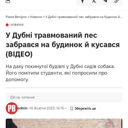
Рівне Вечірнє
>
Новини
>
У Дубні травмований пес забрався на будинок й кусався (ВІДЕО)
НОВИНИ
У Дубні травмований пес
забрався на будинок й кусався
(ВІДЕО)
На даху покинутої будівлі у Дубні сидів собака.
Його помітили студенти, які попросили про
допомогу.
0 хв. читання
admin
16 Жовтня 2023, 14:15