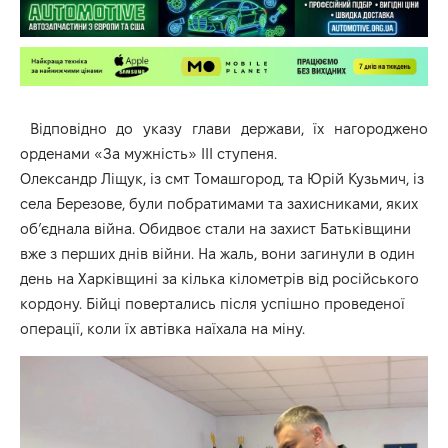
Відповідно до указу глави держави, їх нагороджено
орденами «За мужність» ІІІ ступеня.
Олександр Ліщук, із смт Томашгород, та Юрій Кузьмич, із
села Березове, були побратимами та захисниками, яких
об’єднала війна. Обидвоє стали на захист Батьківщини
вже з перших днів війни. На жаль, вони загинули в один
день на Харківщині за кілька кілометрів від російського
кордону. Бійці повертались після успішно проведеної
операції, коли їх автівка наїхала на міну.