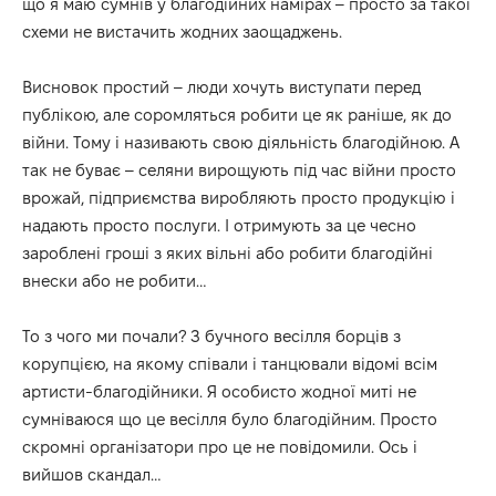
що я маю сумнів у благодійних намірах – просто за такої
схеми не вистачить жодних заощаджень.
Висновок простий – люди хочуть виступати перед
публікою, але соромляться робити це як раніше, як до
війни. Тому і називають свою діяльність благодійною. А
так не буває – селяни вирощують під час війни просто
врожай, підприємства виробляють просто продукцію і
надають просто послуги. І отримують за це чесно
зароблені гроші з яких вільні або робити благодійні
внески або не робити…
То з чого ми почали? З бучного весілля борців з
корупцією, на якому співали і танцювали відомі всім
артисти-благодійники. Я особисто жодної миті не
сумніваюся що це весілля було благодійним. Просто
скромні організатори про це не повідомили. Ось і
вийшов скандал…