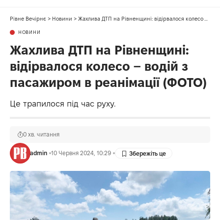
Рівне Вечірнє
>
Новини
>
Жахлива ДТП на Рівненщині: відірвалося колесо – водій з пасажиром в реанімації (ФОТО)
НОВИНИ
Жахлива ДТП на Рівненщині:
відірвалося колесо – водій з
пасажиром в реанімації (ФОТО)
Це трапилося під час руху.
0 хв. читання
admin
10 Червня 2024, 10:29