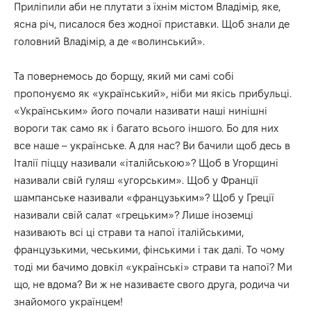
Приліпили аби не плутати з їхнім містом Владімір, яке,
ясна річ, писалося без жодної приставки. Щоб знали де
головний Владімір, а де «волинський».
Та повернемось до борщу, який ми самі собі
пропонуємо як «український», ніби ми якісь прибульці.
«Українським» його почали називати наші нинішні
вороги так само як і багато всього іншого. Бо для них
все наше – українське. А для нас? Ви бачили щоб десь в
Італії піццу називали «італійською»? Щоб в Угорщині
називали свій гуляш «угорським». Щоб у Франції
шампанське називали «французьким»? Щоб у Греції
називали свій салат «грецьким»? Лише іноземці
називають всі ці страви та напої італійськими,
французькими, чеськими, фінськими і так далі. То чому
тоді ми бачимо довкіл «українські» страви та напої? Ми
що, не вдома? Ви ж не називаєте свого друга, родича чи
знайомого українцем!