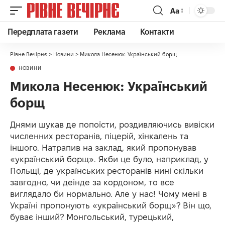
Аа
Передплата газети
Реклама
Контакти
Рівне Вечірнє
>
Новини
>
Микола Несенюк: Український борщ
НОВИНИ
Микола Несенюк: Український
борщ
Днями шукав де попоїсти, роздивляючись вивіски
численних ресторанів, піцерій, хінкалень та
іншого. Натрапив на заклад, який пропонував
«український борщ». Якби це було, наприклад, у
Польщі, де українських ресторанів нині скільки
завгодно, чи деінде за кордоном, то все
виглядало би нормально. Але у нас! Чому мені в
Україні пропонують «український борщ»? Він що,
буває інший? Монгольський, турецький,