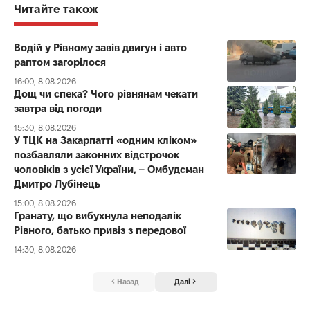
Читайте також
Водій у Рівному завів двигун і авто
раптом загорілося
16:00, 8.08.2026
Дощ чи спека? Чого рівнянам чекати
завтра від погоди
15:30, 8.08.2026
У ТЦК на Закарпатті «одним кліком»
позбавляли законних відстрочок
чоловіків з усієї України, – Омбудсман
Дмитро Лубінець
15:00, 8.08.2026
Гранату, що вибухнула неподалік
Рівного, батько привіз з передової
14:30, 8.08.2026
Назад
Далі