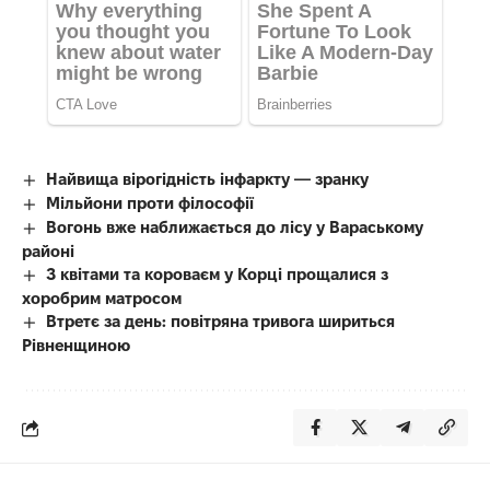
Найвища вірогідність інфаркту — зранку
Мільйони проти філософії
Вогонь вже наближається до лісу у Вараському
районі
З квітами та короваєм у Корці прощалися з
хоробрим матросом
Втретє за день: повітряна тривога шириться
Рівненщиною