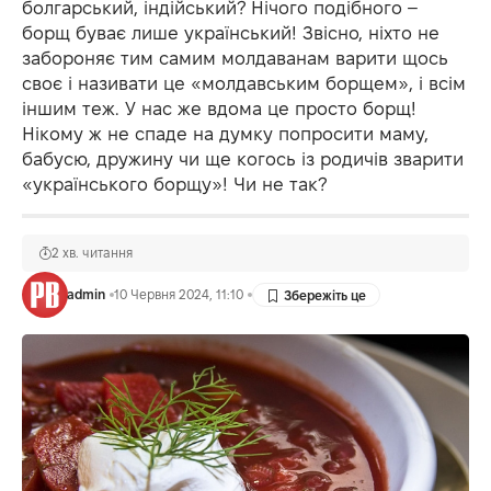
болгарський, індійський? Нічого подібного –
борщ буває лише український! Звісно, ніхто не
забороняє тим самим молдаванам варити щось
своє і називати це «молдавським борщем», і всім
іншим теж. У нас же вдома це просто борщ!
Нікому ж не спаде на думку попросити маму,
бабусю, дружину чи ще когось із родичів зварити
«українського борщу»! Чи не так?
2 хв. читання
admin
10 Червня 2024, 11:10