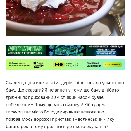
Скажете, що я вже зовсім здурів і чіпляюся до усього, що
бачу. Що сказати? Я не винен у тому, що бачу в нібито
дрібницях прихований зміст, який часом буває
небезпечним. Тому що мова виховує! Хіба дарма
тисячолітнє місто Володимир лише нещодавно
позбавилось ворожої приставки «волинський», яку
багато років тому приліпили до нього окупанти?