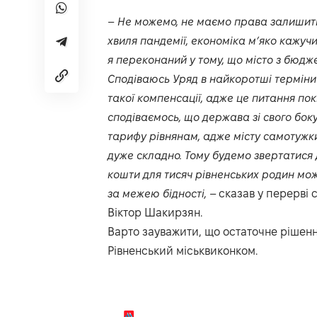
–
Не можемо, не маємо права залишити
хвиля пандемії, економіка м’яко кажуч
я переконаний у тому, що місто з бюдж
Сподіваюсь Уряд в найкоротші терміни
такої компенсації, адже це питання пок
сподіваємось, що держава зі свого бок
тарифу рівнянам, адже місту самотужки
дуже складно. Тому будемо звертатися 
кошти для тисяч рівненських родин мож
за межею бідності,
– сказав у перерві 
Віктор Шакирзян.
Варто зауважити, що остаточне рішен
Рівненський міськвиконком.