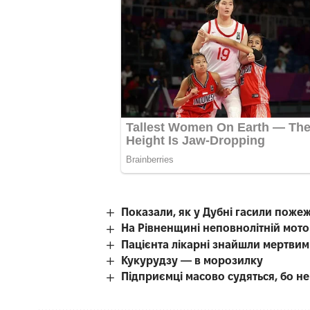
Показали, як у Дубні гасили поже
На Рівненщині неповнолітній мотоц
Пацієнта лікарні знайшли мертвим 
Кукурудзу — в морозилку
Підприємці масово судяться, бо н