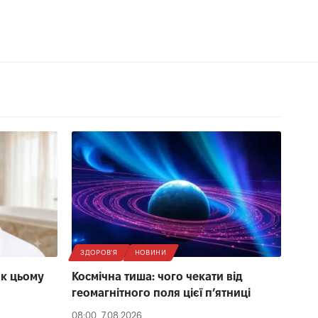
ЗДОРОВ'Я
НОВИНИ
як цьому
Космічна тиша: чого чекати від
геомагнітного поля цієї п’ятниці
08:00, 7.08.2026