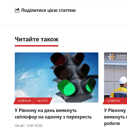
Поділитися цією статтею
Читайте також
НОВИНИ
МІСТО
НОВИНИ
У Рівному на день вимкнуть
У Рівному
світлофор на одному з перехресть
вимкнуть 
роботи
08:40, 7.08.2026