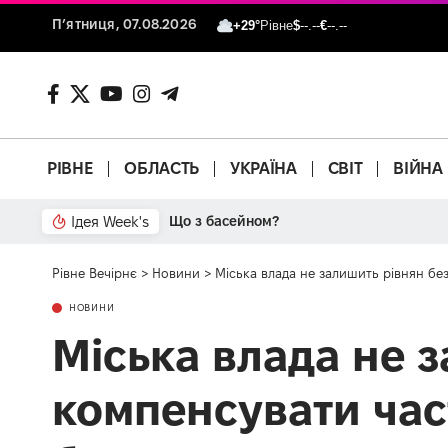
П’ятниця, 07.08.2026
+29°
Рівне
$
--.--
€
--.--
РІВНЕ
ОБЛАСТЬ
УКРАЇНА
СВІТ
ВІЙНА
Ідея Week's
Що з басейном?
Рівне Вечірнє
>
Новини
>
Міська влада не залишить рівнян бе
НОВИНИ
Міська влада не з
компенсувати час