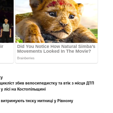
жу
икліст збив велосипедистку та втік з місця ДТП
у лісі на Костопільщині
е витримують тиску митниці у Рівному