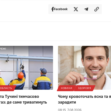
Facebook
ОБЛАСТЬ
НОВИНИ
ЗДОРОВ'Я
 та Тучині тимчасово
Чому кровоточать ясна та 
газ: де саме триватимуть
зарадити
08:15, 7.08.2026