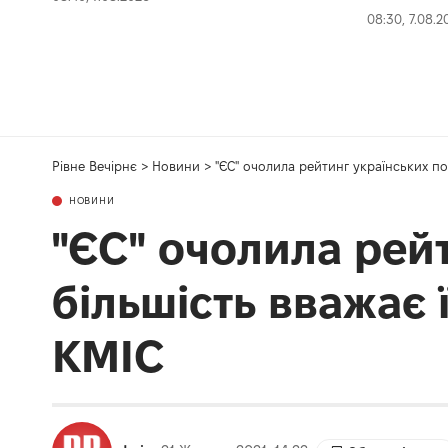
08:30, 7.08.2
Рівне Вечірнє
>
Новини
>
"ЄС" очолила рейтинг українських по
НОВИНИ
"ЄС" очолила рейт
більшість вважає
КМІС