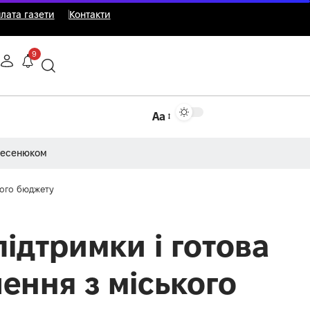
лата газети
Контакти
9
Аа
Несенюком
кого бюджету
підтримки і готова
ення з міського