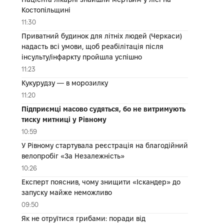
Костопільщині
11:30
Приватний будинок для літніх людей (Черкаси)
надасть всі умови, щоб реабілітація після
інсульту/інфаркту пройшла успішно
11:23
Кукурудзу — в морозилку
11:20
Підприємці масово судяться, бо не витримують
тиску митниці у Рівному
10:59
У Рівному стартувала реєстрація на благодійний
велопробіг «За Незалежність»
10:26
Експерт пояснив, чому знищити «Іскандер» до
запуску майже неможливо
09:50
Як не отруїтися грибами: поради від