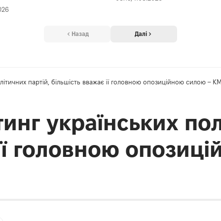
026
Назад
Далі
літичних партій, більшість вважає її головною опозиційною силою – К
инг українських пол
 її головною опозиц