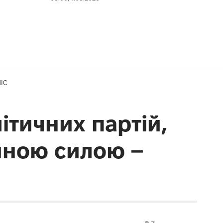
МІС
ітичних партій,
ійною силою –