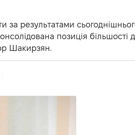
и за результатами сьогоднішньог
консолідована позиція більшості 
тор Шакирзян.