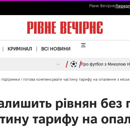
Рівне Вечірнє
Передп
КРИМІНАЛ
ВСІ НОВИНИ
Про футбол з Миколою 
з підтримки і готова компенсувати частину тарифу на опалення з місь
алишить рівнян без 
тину тарифу на опал