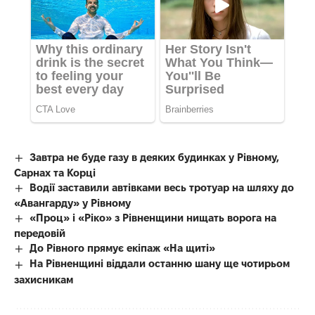
Завтра не буде газу в деяких будинках у Рівному,
Сарнах та Корці
Водії заставили автівками весь тротуар на шляху до
«Авангарду» у Рівному
«Проц» і «Ріко» з Рівненщини нищать ворога на
передовій
До Рівного прямує екіпаж «На щиті»
На Рівненщині віддали останню шану ще чотирьом
захисникам