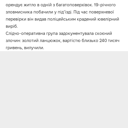
орендує житло в одній з багатоповерхівок. 19-річного
зловмисника побачили у під’їзді. Під час поверхневої
перевірки він видав поліцейським крадений ювелірний
виріб.
Слідчо-оперативна група задокументувала скоєний
злочин: золотий ланцюжок, вартістю близько 240 тисяч
гривень, вилучили.