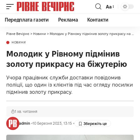
Аа
Передплата газети
Реклама
Контакти
Рівне Вечірнє
>
Новини
>
Молодик у Рівному підмінив золоту прикрасу на біжутерію
НОВИНИ
Молодик у Рівному підмінив
золоту прикрасу на біжутерію
Учора працівник служби доставки повідомив
поліції, що один із клієнтів під час огляду посилки
підмінив золоту прикрасу.
1 хв. читання
admin
10 Березня 2023, 13:15