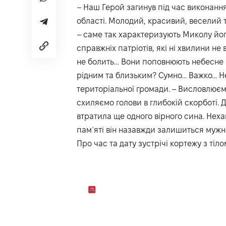
– Наш Герой загинув під час виконанн
області. Молодий, красивий, веселий
– саме так характеризують Миколу йог
справжніх патріотів, які ні хвилини не
не болить… Вони поповнюють небесне в
рідним та близьким? Сумно… Важко… Не
територіальної громади. – Висловлюєм
схиляємо голови в глибокій скорботі. 
втратила ще одного вірного сина. Неха
пам`яті він назавжди залишиться мужні
Про час та дату зустрічі кортежу з тіл