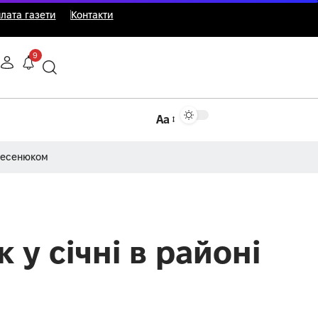
лата газети
Контакти
9
Аа
Несенюком
 у січні в районі