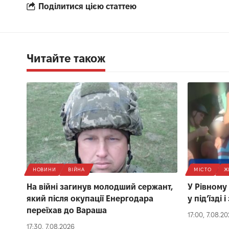
Поділитися цією статтею
Читайте також
НОВИНИ
ВІЙНА
МІСТО
Ж
На війні загинув молодший сержант,
У Рівному
який після окупації Енергодара
у під’їзді
переїхав до Вараша
17:00, 7.08.2
17:30, 7.08.2026