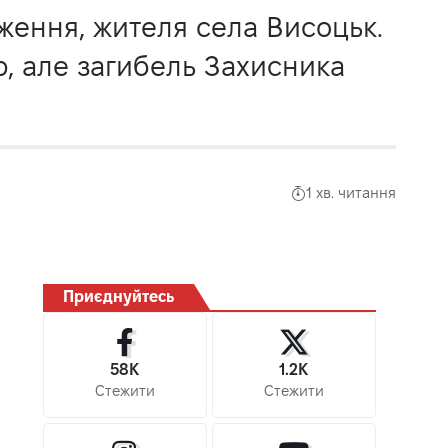
ження, жителя села Висоцьк.
ю, але загибель Захисника
1 хв. читання
Приєднуйтесь
58K
1.2K
Стежити
Стежити