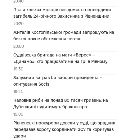
20:40
Після кількох місяців невідомості підтвердили
загибель 24-річного Захисника з Рівненщини
20:20
Жителів Костопільської громади запрошують на
безкоштовне обстеження легень
20:00
Суддівська бригада на матч «Верес» –
«Динамо»: хто працюватиме на грі в Рівному
19:30
Залужний виграв би вибори президента –
опитування Socis
19:24
Наловив риби на понад 80 тисяч гривень: на
Дубенщині судитимуть браконьєра
19:00
Рівненські прокурори довели у суді, що зрадник
передавав ворогу координати ЗСУ та коригував
удари