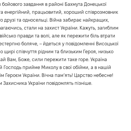
я бойового завдання в районі Бахмута Донецької
 та енергійний, працьовитий, хороший співрозмовник
о друзі та односельці. Війна забирає найкращих,
 вагаючись, стали на захист України. Кажуть, загиблим
ійсько правди та волі, але як пережити біль втрати
стерпно боляче, – йдеться у повідомленні Висоцької
о щирі співчуття рідним та близьким Героя, низько
Дай Вам, Боже, сили пережити таке горе. Україна
й Господь прийме Миколу в свої обійми, а в нашій
м Героєм України. Вічна пам’ять! Царство небесне!
ом Захисника України повідомлять пізніше.