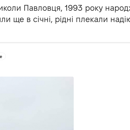
иколи Павловця, 1993 року народ
и ще в січні, рідні плекали наді