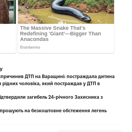
СУ
е спричинив ДТП на Варащині: постраждала дитина
 рідних чоловіка, який постраждав у ДТП в
 підтвердили загибель 24-річного Захисника з
запрошують на безкоштовне обстеження легень