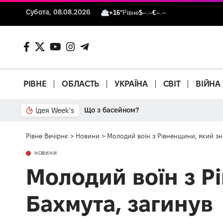
Субота, 08.08.2026
+16°
Рівне
$
--.--
€
--.--
РІВНЕ
ОБЛАСТЬ
УКРАЇНА
СВІТ
ВІЙНА
Ідея Week's
Що з басейном?
Рівне Вечірнє
>
Новини
>
Молодий воїн з Рівненщини, який зни
НОВИНИ
Молодий воїн з Рі
Бахмута, загинув