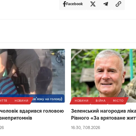
Facebook
ИТТЯ
НОВИНИ
НОВИНИ
ВІЙНА
МІСТО
 чоловік вдарився головою
Зеленський нагородив ліка
 і знепритомнів
Рівного «За врятоване жит
026
16:30, 7.08.2026