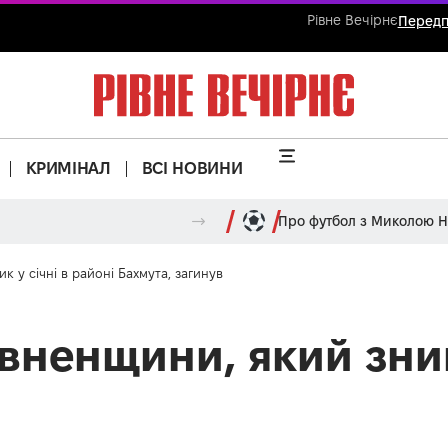
Рівне Вечірнє
Передп
КРИМІНАЛ
ВСІ НОВИНИ
Про футбол з Миколою 
к у січні в районі Бахмута, загинув
вненщини, який зник